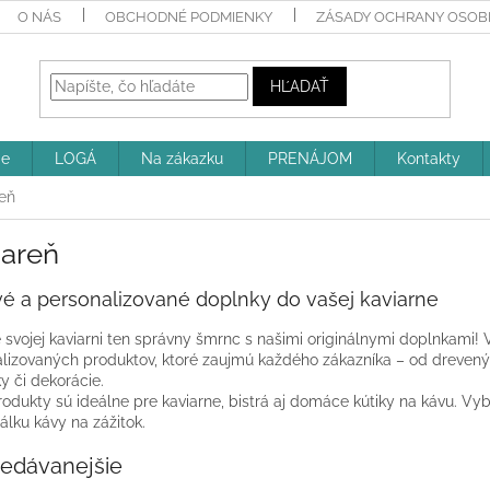
O NÁS
OBCHODNÉ PODMIENKY
ZÁSADY OCHRANY OSOBN
HĽADAŤ
ie
LOGÁ
Na zákazku
PRENÁJOM
Kontakty
eň
iareň
vé a personalizované doplnky do vašej kaviarne
 svojej kaviarni ten správny šmrnc s našimi originálnymi doplnkami! V
lizovaných produktov, ktoré zaujmú každého zákazníka – od drevenýc
 či dekorácie.
odukty sú ideálne pre kaviarne, bistrá aj domáce kútiky na kávu. Vybe
álku kávy na zážitok.
redávanejšie