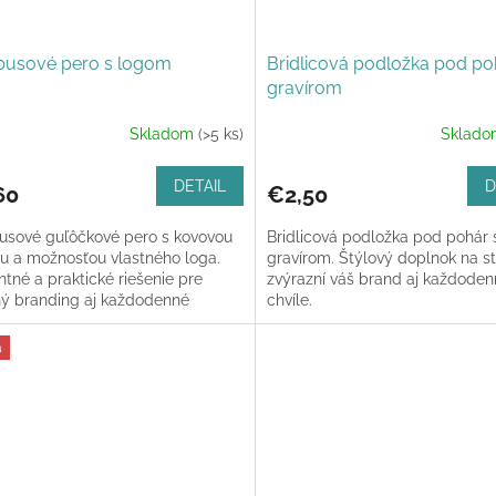
usové pero s logom
Bridlicová podložka pod po
gravírom
Skladom
(>5 ks)
Sklad
DETAIL
D
60
€2,50
sové guľôčkové pero s kovovou
Bridlicová podložka pod pohár 
u a možnosťou vlastného loga.
gravírom. Štýlový doplnok na st
tné a praktické riešenie pre
zvýrazní váš brand aj každode
ný branding aj každodenné
chvíle.
ie.
a