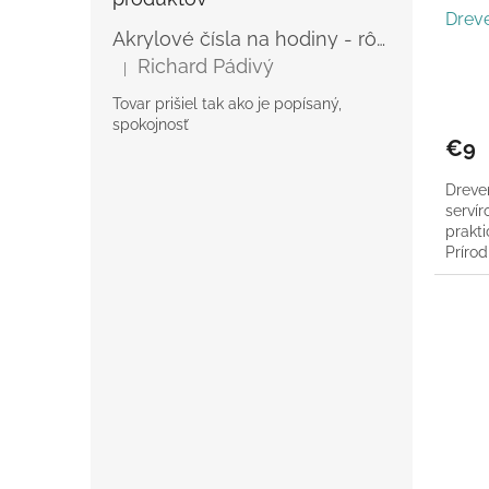
Dreve
Akrylové čísla na hodiny - rôzne
Richard Pádivý
|
Hodnotenie produktu je 5 z 5 hviezdičiek.
Tovar prišiel tak ako je popísaný,
spokojnosť
€9
Dreven
servír
prakt
Prírod