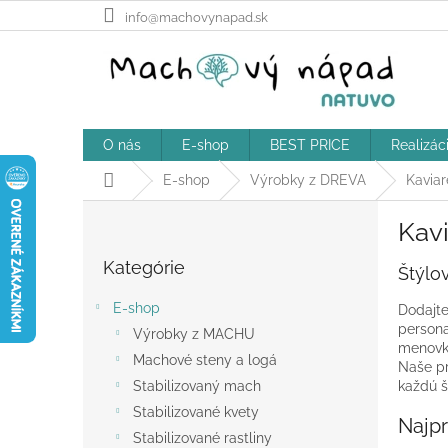
Prejsť
info@machovynapad.sk
na
obsah
O nás
E-shop
BEST PRICE
Realizác
Domov
E-shop
Výrobky z DREVA
Kaviar
B
Kav
o
Preskočiť
č
Kategórie
kategórie
Štýlo
n
ý
E-shop
Dodajte
p
persona
Výrobky z MACHU
a
menovky
Machové steny a logá
n
Naše pr
e
Stabilizovaný mach
každú š
l
Stabilizované kvety
Najp
Stabilizované rastliny