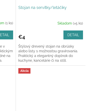
Stojan na servítky/letáčiky
dom
(1 ks)
Skladom
(>5 ks)
ETAIL
DETAIL
€4
e v
Štýlový drevený stojan na obrúsky
aktickým
alebo listy s možnosťou gravírovania.
dné na
Praktický a elegantný doplnok do
a.
kuchyne, kancelárie či na stôl.
Akcia