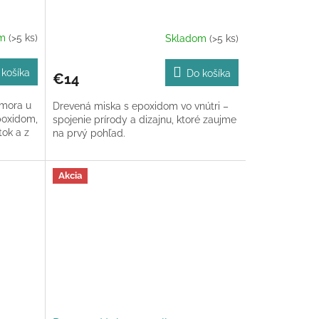
om
(>5 ks)
Skladom
(>5 ks)
 košíka
Do košíka
€14
 mora u
Drevená miska s epoxidom vo vnútri –
poxidom,
spojenie prírody a dizajnu, ktoré zaujme
tok a z
na prvý pohľad.
Akcia