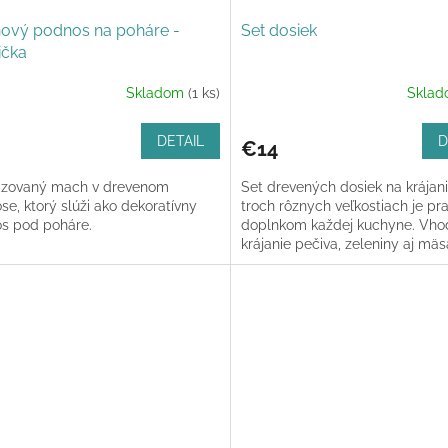
ový podnos na poháre -
Set dosiek
ička
Skladom
(1 ks)
Skla
DETAIL
D
€14
lizovaný mach v drevenom
Set drevených dosiek na krájani
e, ktorý slúži ako dekoratívny
troch rôznych veľkostiach je pr
s pod poháre.
doplnkom každej kuchyne. Vho
krájanie pečiva, zeleniny aj mäs