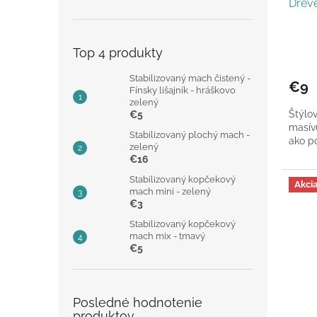
Drev
Top 4 produkty
Stabilizovaný mach čistený -
€9
Fínsky lišajník - hráškovo
zelený
Štýlo
€5
masívu
Stabilizovaný plochý mach -
ako p
zelený
€16
Stabilizovaný kopčekový
Akci
mach mini - zelený
€3
Stabilizovaný kopčekový
mach mix - tmavý
€5
Posledné hodnotenie
produktov