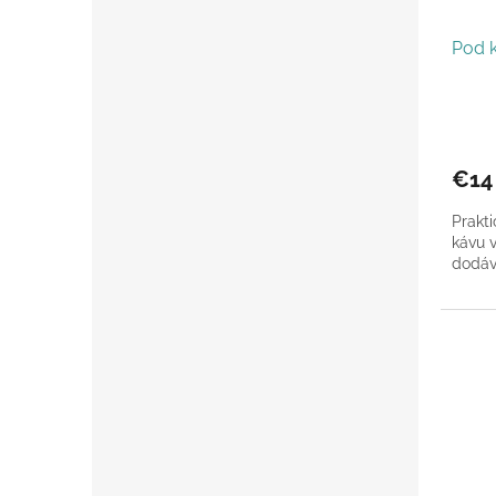
Pod 
€14
Prakt
kávu v
dodáv