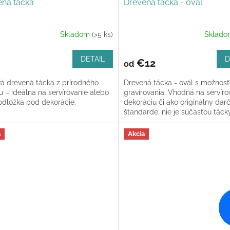
ená tácka
Drevená tácka - ovál
Skladom
(>5 ks)
Sklad
DETAIL
D
€12
od
vá drevená tácka z prírodného
Drevená tácka - ovál s možnos
 – ideálna na servírovanie alebo
gravírovania. Vhodná na servíro
odložka pod dekorácie.
dekoráciu či ako originálny dar
štandarde, nie je súčasťou táck
žiadny...
a
Akcia