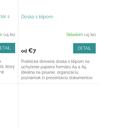
hár s
Doska s klipom
om
(>5 ks)
Skladom
(>5 ks)
ETAIL
DETAIL
€7
od
s
Praktická drevená doska s klipom na
ôl, ktorý
uchytenie papiera formátu A4 a A5.
nné
Ideálna na písanie, organizáciu
poznámok či prezentáciu dokumentov.
Možnosť...