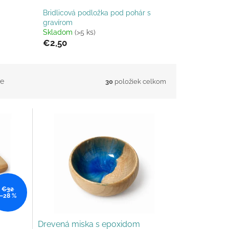
Bridlicová podložka pod pohár s
gravírom
Skladom
(>5 ks)
€2,50
e
30
položiek celkom
€32
–28 %
Drevená miska s epoxidom