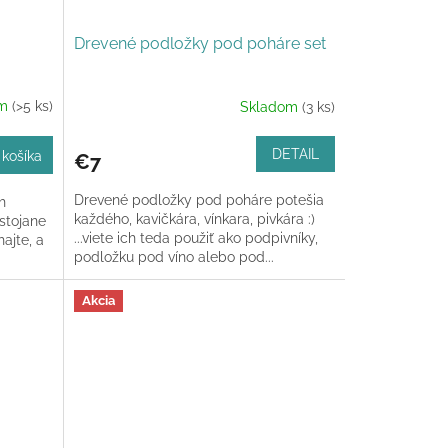
Drevené podložky pod poháre set
om
(>5 ks)
Skladom
(3 ks)
DETAIL
 košíka
€7
Drevené podložky pod poháre potešia
h
každého, kavičkára, vínkara, pivkára :)
stojane
...viete ich teda použiť ako podpivníky,
ajte, a
podložku pod víno alebo pod...
Akcia