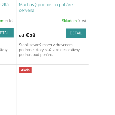
 žltá
Machový podnos na poháre -
červená
dom
(1 ks)
Skladom
(1 ks)
ETAIL
DETAIL
€28
od
m
Stabilizovaný mach v drevenom
tívny
podnose, ktorý slúži ako dekoratívny
podnos pod poháre.
Akcia