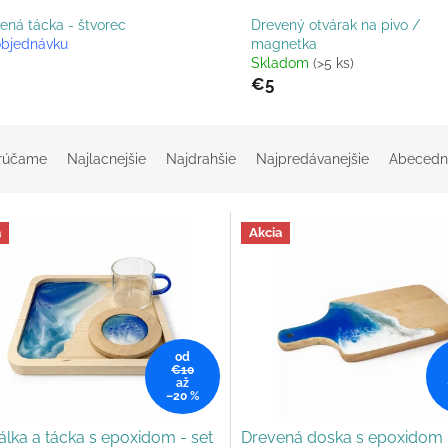
ená tácka - štvorec
Drevený otvárak na pivo /
objednávku
magnetka
Skladom
(>5 ks)
€5
rúčame
Najlacnejšie
Najdrahšie
Najpredávanejšie
Abecedn
a
Akcia
od
€10
až
–20 %
lka a tácka s epoxidom - set
Drevená doska s epoxidom