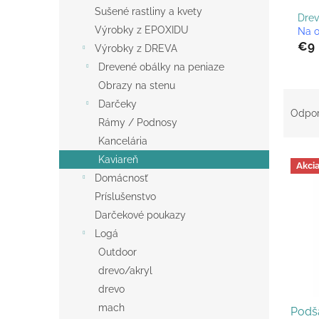
Sušené rastliny a kvety
Drev
Výrobky z EPOXIDU
Na 
€9
Výrobky z DREVA
Drevené obálky na peniaze
Obrazy na stenu
R
Darčeky
a
Odpo
Rámy / Podnosy
d
e
Kancelária
V
n
Kaviareň
Akci
ý
i
Domácnosť
p
e
Príslušenstvo
i
p
Darčekové poukazy
s
r
Logá
p
o
r
d
Outdoor
o
u
drevo/akryl
d
k
drevo
u
t
mach
Podšá
k
o