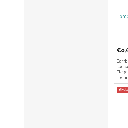
Bamb
€0,
Bambu
spono
Elegan
firem
použit
Akci