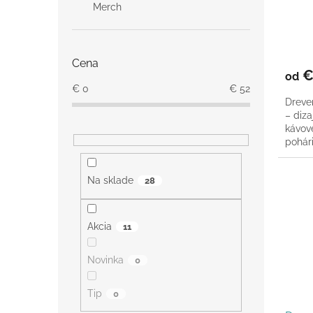
Merch
t
v
o
Priem
v
hodno
Cena
produ
€
od
je
€
0
€
52
3,0
Dreve
z
– diza
5
kávové
hviezd
pohári
Na sklade
28
Akcia
11
Novinka
0
Tip
0