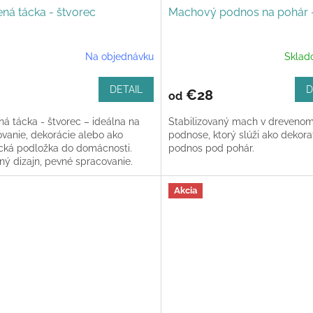
ná tácka - štvorec
Machový podnos na pohár -
Na objednávku
Skla
DETAIL
D
€28
od
á tácka - štvorec – ideálna na
Stabilizovaný mach v dreveno
ovanie, dekorácie alebo ako
podnose, ktorý slúži ako dekora
ická podložka do domácnosti.
podnos pod pohár.
ný dizajn, pevné spracovanie.
Akcia