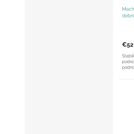
Mach
debn
€52
Stabi
podnos
podno