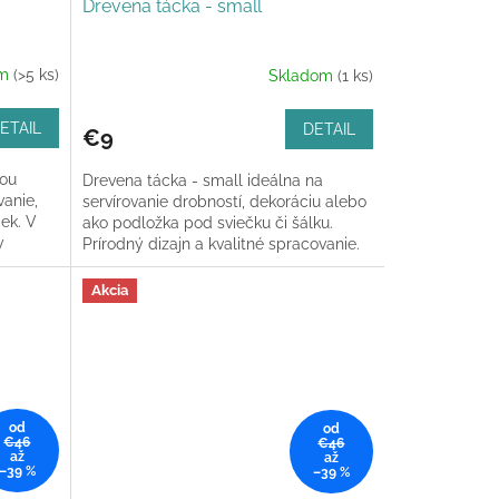
Drevena tácka - small
om
(>5 ks)
Skladom
(1 ks)
ETAIL
DETAIL
€9
ťou
Drevena tácka - small ideálna na
vanie,
servírovanie drobností, dekoráciu alebo
ček. V
ako podložka pod sviečku či šálku.
y
Prírodný dizajn a kvalitné spracovanie.
Akcia
od
od
€46
€46
až
až
–39 %
–39 %