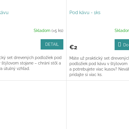
kávu
Pod kávu - 1ks
Skladom
(>5 ks)
Sklad
DETAIL
Do
€2
ický set drevených podložiek pod
Máte už praktický set drevenýc
 štýlovom stojane – chráni stôl a
podložiek pod kávu v štýlovom 
a útulný vzhľad.
a potrebujete viac kusov? Neváh
pridajte si viac ks.