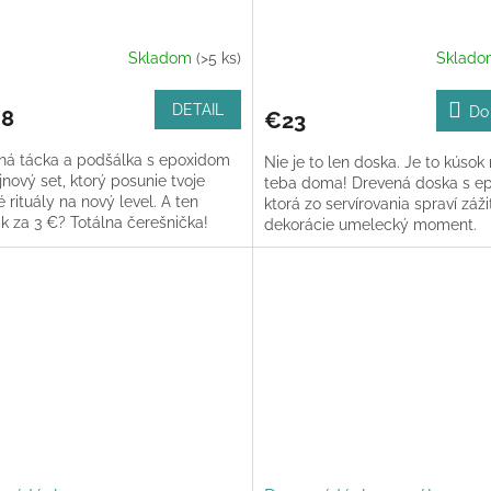
Skladom
(>5 ks)
Sklad
erné
tenie
ktu
DETAIL
Do
8
€23
ná tácka a podšálka s epoxidom
Nie je to len doska. Je to kúsok
jnový set, ktorý posunie tvoje
teba doma! Drevená doska s e
 rituály na nový level. A ten
ktorá zo servírovania spraví záži
ičiek.
k za 3 €? Totálna čerešnička!
dekorácie umelecký moment.