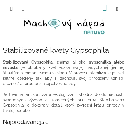
Prejsť
NÁKU
na
obsah
KOŠÍK
Stabilizované kvety Gypsophila
Stabilizovaná Gypsophila
, známa aj ako
gypsomilka alebo
nevesta
, je obľúbený kvet vďaka svojej
nadýchanej, jemnej
štruktúre a romantickému vzhľadu. V procese stabilizácie je kvet
šetrne ošetrený tak, aby si zachoval svoj prirodzený vzhľad,
pružnosť a farbu bez akejkoľvek údržby.
Je trvácna, antistatická a ekologická – vhodná do domácností,
svadobných výzdob aj komerčných priestorov. Stabilizovaná
Gypsophila je dokonalý detail, ktorý zvýrazní krásu prírody v
trvalej podobe.
Najpredávanejšie