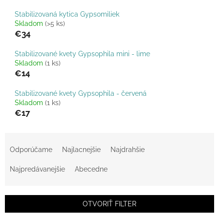
Stabilizovaná kytica Gypsomiliek
Skladom
(>5 ks)
€34
Stabilizované kvety Gypsophila mini - lime
Skladom
(1 ks)
€14
Stabilizované kvety Gypsophila - červená
Skladom
(1 ks)
€17
R
a
Odporúčame
Najlacnejšie
Najdrahšie
d
e
Najpredávanejšie
Abecedne
n
i
e
OTVORIŤ FILTER
p