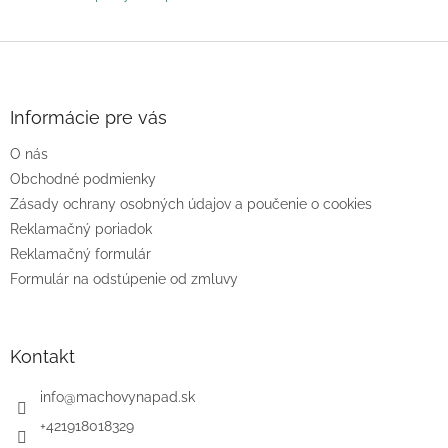
Z
á
p
ä
Informácie pre vás
t
O nás
i
e
Obchodné podmienky
Zásady ochrany osobných údajov a poučenie o cookies
Reklamačný poriadok
Reklamačný formulár
Formulár na odstúpenie od zmluvy
Kontakt
info
@
machovynapad.sk
+421918018329