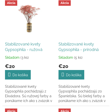
Akcia
Akcia
Stabilizované kvety
Stabilizované kvety
Gypsophila - ružová
Gypsophila - prírodná
Skladom
(3 ks)
Skladom
(5 ks)
Priemerné
Priemerné
hodnotenie
hodnotenie
€20
€20
produktu
produktu
je
je
Do košíka
Do košíka
5,0
5,0
z
z
Stabilizované kvety
Stabilizované kvety
5
5
Gypsophila pochádzajú z
Gypsophila pochádzajú zo
hviezdičiek.
hviezdičiek.
Ekvádora. Sú ružovej farby a
Španielska. Sú bielej farby a
ponúkame ich ako 1 zväzok v
ponúkame ich ako 1 zväzok v
celkovej dĺžke 60-65 cm.
celkovej dĺžke 60-70 cm.
Akcia
Akcia