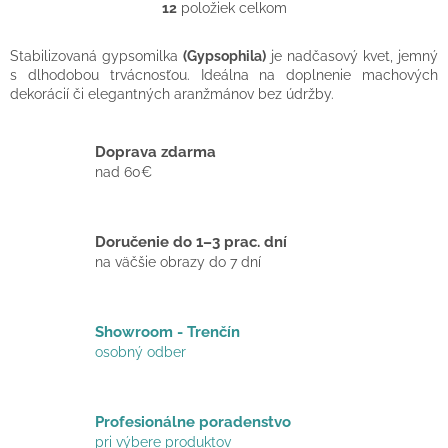
12
položiek celkom
O
v
l
Stabilizovaná gypsomilka
(Gypsophila)
je nadčasový kvet, jemný
á
s dlhodobou trvácnosťou. Ideálna na doplnenie machových
d
dekorácií či elegantných aranžmánov bez údržby.
a
c
i
Doprava zdarma
e
nad 60€
p
r
v
Doručenie do 1–3 prac. dní
k
y
na väčšie obrazy do 7 dní
v
ý
p
Showroom - Trenčín
i
osobný odber
s
u
Profesionálne poradenstvo
pri výbere produktov