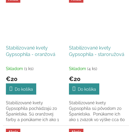
ako jednofarebná...
Stabilizované kvety
Stabilizované kvety
Gypsophila - oranžová
Gypsophila - staroružová
Skladom
(1 ks)
Skladom
(4 ks)
€20
€20
Do košíka
Do košíka
Stabilizované kvety
Stabilizované kvety
Gypsophila pochádzajú zo
Gypsophila sú pôvodom zo
Španielska. Sú oranžovej
Španielska. Ponúkame ich
farby a ponúkame ich ako 1
ako 1 zväzok vo výške cca 60
zväzok v celkovej dĺžke 60-70
- 70cm.
cm.
Akcia
Akcia