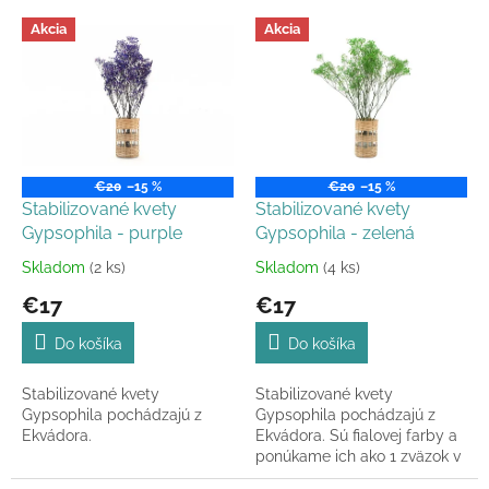
r
V
Akcia
Akcia
o
ý
d
p
u
i
k
s
t
p
o
r
v
o
€20
–15 %
€20
–15 %
d
Stabilizované kvety
Stabilizované kvety
u
Gypsophila - purple
Gypsophila - zelená
k
Skladom
(2 ks)
Skladom
(4 ks)
Priemerné
Priemerné
t
hodnotenie
hodnotenie
€17
€17
o
produktu
produktu
v
je
je
Do košíka
Do košíka
5,0
5,0
z
z
Stabilizované kvety
Stabilizované kvety
5
5
Gypsophila pochádzajú z
Gypsophila pochádzajú z
hviezdičiek.
hviezdičiek.
Ekvádora.
Ekvádora. Sú fialovej farby a
ponúkame ich ako 1 zväzok v
celkovej dĺžke 60-65 cm.