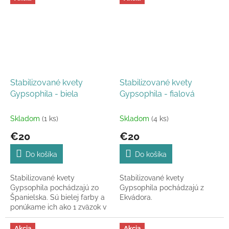
Stabilizované kvety
Stabilizované kvety
Gypsophila - biela
Gypsophila - fialová
Skladom
(1 ks)
Skladom
(4 ks)
€20
€20
Do košíka
Do košíka
Stabilizované kvety
Stabilizované kvety
Gypsophila pochádzajú zo
Gypsophila pochádzajú z
Španielska. Sú bielej farby a
Ekvádora.
ponúkame ich ako 1 zväzok v
celkovej dĺžke 60-70 cm.
Akcia
Akcia