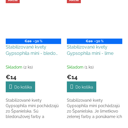
€20
–30 %
€20
–30 %
Stabilizované kvety
Stabilizované kvety
Gypsophila mini - bledo
Gypsophila mini - lime
ružová
Skladom
(2 ks)
Skladom
(1 ks)
€14
€14
Do košíka
Do košíka
Stabilizované kvety
Stabilizované kvety
Gypsophila mini pochádzajú
Gypsophila mini pochádzajú
zo Španielska. Sú
zo Španielska. Je limetkovo
bledoružovej farby a
zelenej farby a ponúkame ich
ponúkame ich ako 1 zväzok v
ako 1 zväzok v celkovej dĺžke
celkovej dĺžke 40 - 50 cm.
40 - 50 cm.