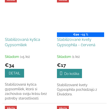
€20
–15 %
Stabilizovaná kytica
Stabilizované kvety
Gypsomiliek
Gypsophila - červená
Skladom
(>5 ks)
Skladom
(1 ks)
€34
€17
DETAIL
Do košíka
Stabilizovaná kytica
Stabilizované kvety
gypsomiliek, ktorá si
Gypsophila pochádzajú z
zachováva svoju krásu bez
Ekvádora.
potreby starostlivosti.
Dostupná v rôznych
farebných kombináciách aj
Akcia
Akcia