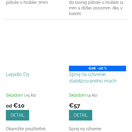
pištole o hrúbke 7mm.
do tavnej pištole o hrúbke 11
mm a dĺžke 2000mm. 6ks v
balení.
€78
–26 %
Lepidlo D3
Sprej na oživenie
stabilizovaného mach
Skladom
(>5 ks)
Skladom
(4 ks)
€10
€57
od
DETAIL
DETAIL
Okamžite použiteľné,
Sprej na oživenie