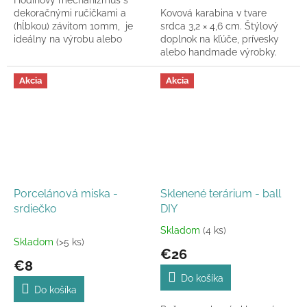
5
dekoračnými ručičkami a
Kovová karabina v tvare
hviezdičiek.
(hĺbkou) závitom 10mm, je
srdca 3,2 × 4,6 cm. Štýlový
ideálny na výrobu alebo
doplnok na kľúče, prívesky
opravu nástenných hodín.
alebo handmade výrobky.
Jednoduchá montáž a tichý...
Akcia
Akcia
Porcelánová miska -
Sklenené terárium - ball
srdiečko
DIY
Skladom
(4 ks)
Priemerné
Skladom
(>5 ks)
hodnotenie
€26
produktu
€8
je
Do košíka
5,0
Do košíka
z