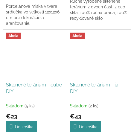
Ručne vyrobené sklenené
5
Porcelánová miska v tvare
terárium z dvoch častí z eco
hviezdičiek.
srdiečka vo veľkosti 12x12x6
skla. 100% ručná práca, 100%
cm pre dekorácie a
recyklované sklo.
aranžovanie.
Akcia
Akcia
Sklenené terárium - cube
Sklenené terárium - jar
DIY
DIY
Skladom
(5 ks)
Skladom
(2 ks)
€23
€43
Do košíka
Do košíka