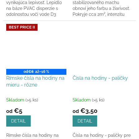
vynikajúca lepivosť. Lepidlo
stabilizovaného machu
na báze PVAC disperzie s
obnoví jeho farbu a žiarivosť.
odolnosťou voči vode D3
Pokryje cca 2m², intenzitu
podľa EN 204.
možno zvýšiť vrstvením.
BEST PRICE II
od
€6
až
–16 %
Rímske čísla na hodiny na
Čísla na hodiny - paličky
mieru - rôzne
Skladom
(>5 ks)
Skladom
(>5 ks)
€5
€3,50
od
od
DETAIL
DETAIL
Rímske čísla na hodiny na
Čísla na hodiny - paličky pre