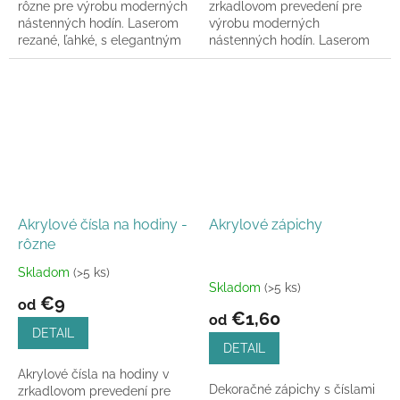
rôzne pre výrobu moderných
zrkadlovom prevedení pre
nástenných hodín. Laserom
výrobu moderných
rezané, ľahké, s elegantným
nástenných hodín. Laserom
leskom. Dostupné v rôznych
rezané, ľahké, s elegantným
veľkostiach.
leskom. Dostupné v rôznych...
Akrylové čísla na hodiny -
Akrylové zápichy
rôzne
Skladom
(>5 ks)
Priemerné
Skladom
(>5 ks)
hodnotenie
€9
od
produktu
€1,60
od
je
DETAIL
5,0
DETAIL
z
Akrylové čísla na hodiny v
5
Dekoračné zápichy s číslami
zrkadlovom prevedení pre
hviezdičiek.