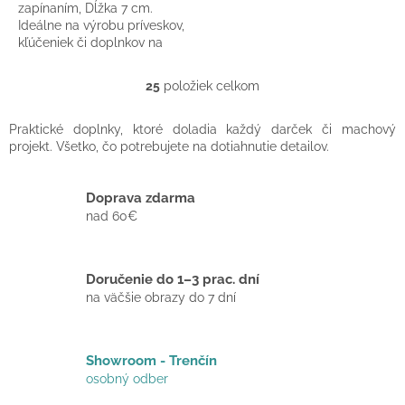
zapínaním, Dĺžka 7 cm.
Ideálne na výrobu príveskov,
kľúčeniek či doplnkov na
mobil.
25
položiek celkom
O
v
l
Praktické doplnky, ktoré doladia každý darček či machový
á
projekt. Všetko, čo potrebujete na dotiahnutie detailov.
d
a
c
Doprava zdarma
i
nad 60€
e
p
r
Doručenie do 1–3 prac. dní
v
k
na väčšie obrazy do 7 dní
y
v
ý
Showroom - Trenčín
p
osobný odber
i
s