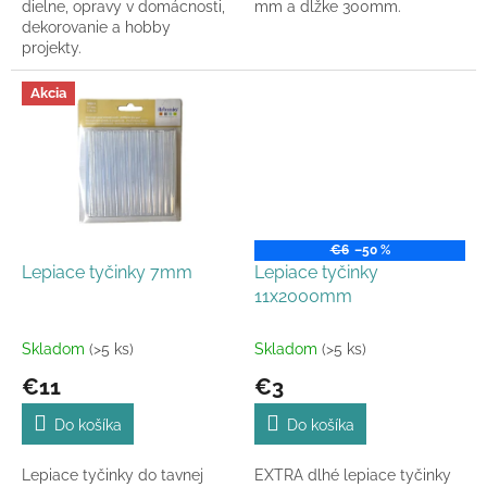
dielne, opravy v domácnosti,
mm a dĺžke 300mm.
dekorovanie a hobby
projekty.
Akcia
€6
–50 %
Lepiace tyčinky 7mm
Lepiace tyčinky
11x2000mm
Skladom
(>5 ks)
Skladom
(>5 ks)
€11
€3
Do košíka
Do košíka
Lepiace tyčinky do tavnej
EXTRA dlhé lepiace tyčinky