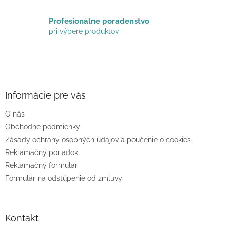
u
Profesionálne poradenstvo
pri výbere produktov
Z
á
p
ä
Informácie pre vás
t
O nás
i
e
Obchodné podmienky
Zásady ochrany osobných údajov a poučenie o cookies
Reklamačný poriadok
Reklamačný formulár
Formulár na odstúpenie od zmluvy
Kontakt