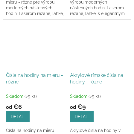
mieru - rôzne pre výrobu
výrobu moderných
moderných nástenných
nástenných hodín. Laserom
hodín. Laserom rezané, ľahké,
rezané, ľahké, s elegantným
s elegantným leskom.
leskom. Dostupné v rôznych
Dostupné v rôznych
veľkostiach.
veľkostiach.
Čísla na hodiny na mieru -
Akrylové rímske čísla na
rôzne
hodiny - rôzne
Skladom
(>5 ks)
Skladom
(>5 ks)
€6
€9
od
od
DETAIL
DETAIL
Čísla na hodiny na mieru -
Akrylové čísla na hodiny v