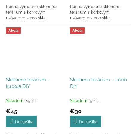
Ručne vyrobené sklenené
Ručne vyrobené sklenené
terárium s korkovým
terárium s korkovým
uzáverom z eco skla.
uzáverom z eco skla.
Akcia
Akcia
Sklenené terárium -
Sklenené terárium - Licob
kupola DIY
DIY
Skladom
(>5 ks)
Skladom
(5 ks)
€45
€30
Do košíka
Do košíka