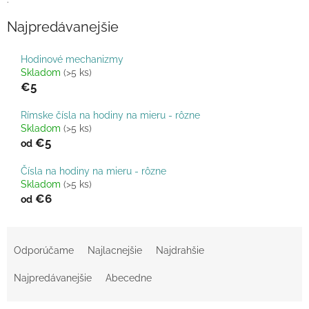
Najpredávanejšie
Hodinové mechanizmy
Skladom
(>5 ks)
€5
Rímske čísla na hodiny na mieru - rôzne
Skladom
(>5 ks)
€5
od
Čísla na hodiny na mieru - rôzne
Skladom
(>5 ks)
€6
od
R
a
Odporúčame
Najlacnejšie
Najdrahšie
d
e
Najpredávanejšie
Abecedne
n