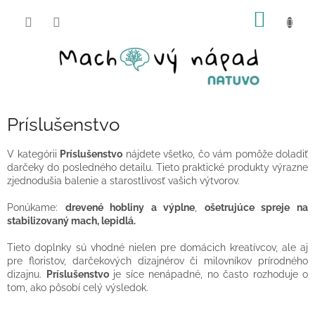
Prejsť
NÁKU
na
obsah
KOŠÍK
Príslušenstvo
V kategórii
Príslušenstvo
nájdete všetko, čo vám pomôže doladiť
darčeky do posledného detailu. Tieto praktické produkty výrazne
zjednodušia balenie a starostlivosť vašich výtvorov.
Ponúkame:
drevené hobliny a výplne
,
ošetrujúce spreje na
stabilizovaný mach,
lepidlá.
Tieto doplnky sú vhodné nielen pre domácich kreatívcov, ale aj
pre floristov, darčekových dizajnérov či milovníkov prírodného
dizajnu.
Príslušenstvo
je síce nenápadné, no často rozhoduje o
tom, ako pôsobí celý výsledok.
.