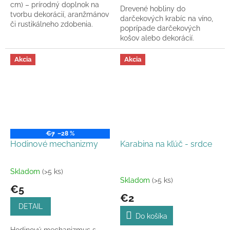
cm) – prírodný doplnok na
Drevené hobliny do
tvorbu dekorácií, aranžmánov
darčekových krabíc na víno,
či rustikálneho zdobenia.
poprípade darčekových
košov alebo dekorácií.
Akcia
Akcia
€7
–28 %
Hodinové mechanizmy
Karabina na kľúč - srdce
Skladom
(>5 ks)
Priemerné
Skladom
(>5 ks)
hodnotenie
€5
produktu
€2
je
DETAIL
5,0
Do košíka
z
Hodinový mechanizmus s