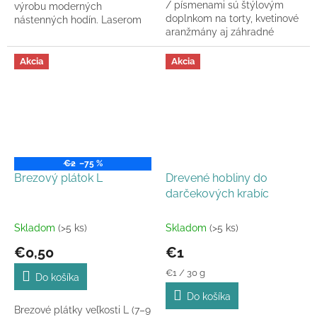
/ písmenami sú štýlovým
výrobu moderných
doplnkom na torty, kvetinové
nástenných hodín. Laserom
aranžmány aj záhradné
rezané, ľahké, s elegantným
dekorácie. Vyberte si číslo /
leskom. Dostupné v rôznych...
písmeno v...
Akcia
Akcia
€2
–75 %
Brezový plátok L
Drevené hobliny do
darčekových krabíc
Skladom
(>5 ks)
Skladom
(>5 ks)
€0,50
€1
Jednotková
€1 / 30 g
Do košíka
cena:
Do košíka
Brezové plátky veľkosti L (7–9