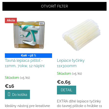
i
e
OTVORIŤ FILTER
p
r
V
Akcia
o
ý
d
p
u
i
k
s
t
p
o
r
v
o
€26
–38 %
d
Tavná lepiaca pištoľ -
Lepiace tyčinky
u
11mm, 70kw, 12 náplní
11x300mm
k
Skladom
(>5 ks)
Priemerné
t
Skladom
(>5 ks)
hodnotenie
€0,65
o
produktu
€16
v
je
DETAIL
5,0
Do košíka
z
EXTRA dlhé lepiace tyčinky
5
Ideálny nástroj pre kreatívne
do tavnej pištole o hrúbke 11
hviezdičiek.