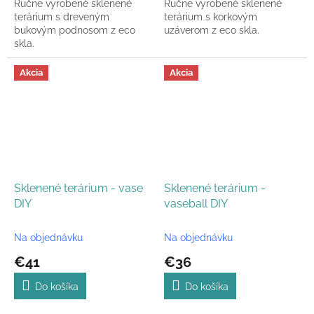
Ručne vyrobené sklenené
Ručne vyrobené sklenené
terárium s dreveným
terárium s korkovým
bukovým podnosom z eco
uzáverom z eco skla.
skla.
Akcia
Akcia
Sklenené terárium - vase
Sklenené terárium -
DIY
vaseball DIY
Na objednávku
Na objednávku
€41
€36
Do košíka
Do košíka