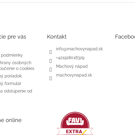
ie pre vás
Kontakt
Facebo
info
@
machovynapad.sk
 podmienky
+421918018329
hrany osobných
Machový nápad
oučenie o cookies
machovynapad.sk
ý poriadok
ý formulár
na odstúpenie od
me online