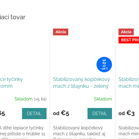
iaci tovar
Akcia
Akcia
BEST PR
od
€7
až
–28 %
ce tyčinky
Stabilizovaný kopčekový
Stabiliz
300mm
mach z lišajníku - zelený
mach min
Skladom
(>5 ks)
Skladom
erné
Priemerné
tenie
hodnoteni
ktu
produktu
65
€5
€3
od
od
DETAIL
DETAIL
je
5,0
 dlhé lepiace tyčinky
Stabilizovaný kopčekový
Stabilizo
z
nej pištole o hrúbke 11
mach z lišajníku, taktiež aj
mach mini 
5