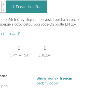
Pridať do košíka
 použiteľné, vynikajúca lepivosť. Lepidlo na báze
perzie s odolnosťou voči vode D3 podľa EN 204.
 informácie
OPÝTAŤ SA
ZDIEĽAŤ
prac.
Showroom - Trenčín
osobný odber
 7 dní