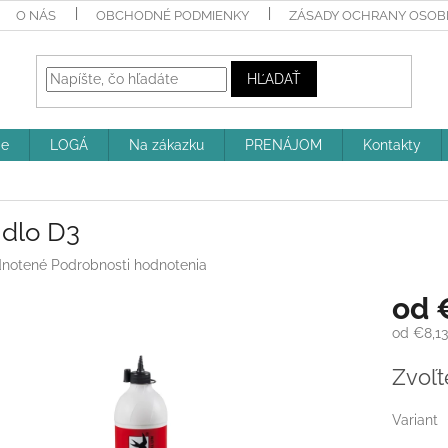
O NÁS
OBCHODNÉ PODMIENKY
ZÁSADY OCHRANY OSOBN
HĽADAŤ
ie
LOGÁ
Na zákazku
PRENÁJOM
Kontakty
idlo D3
rné
notené
Podrobnosti hodnotenia
enie
od
tu
od
€8,13
Jednotk
Zvoľt
cena:
iek.
Variant