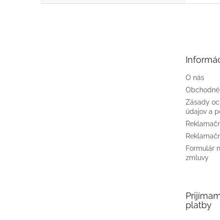
Z
á
p
ä
t
Informác
i
e
O nás
Obchodné
Zásady oc
údajov a p
Reklamačn
Reklamačn
Formulár 
zmluvy
Prijíma
platby