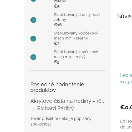
zelený
€5
Stabilizovaný plochý mach -
Súvis
zelený
€16
Stabilizovaný kopčekový
mach mini - zelený
€3
Stabilizovaný kopčekový
mach mix - tmavý
€5
Lepia
11x
Posledné hodnotenie
produktov
Priem
Akrylové čísla na hodiny - rôzne
hodno
produ
€0,
Richard Pádivý
|
Hodnotenie produktu je 5 z 5 hviezdičiek.
je
5,0
Tovar prišiel tak ako je popísaný,
EXTRA
z
spokojnosť
do tav
5