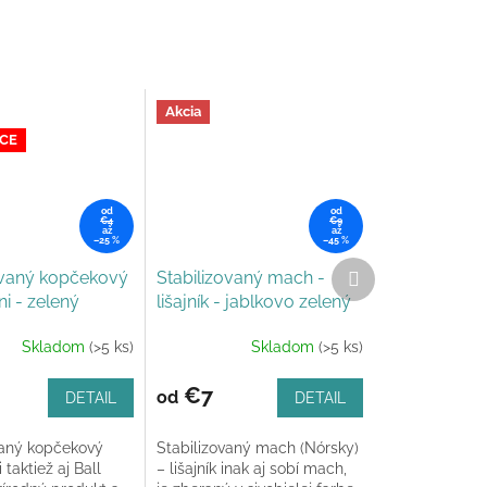
Akcia
ICE
od
od
€4
€9
až
až
–25 %
–45 %
Ďalší
ovaný kopčekový
Stabilizovaný mach -
produkt
i - zelený
lišajník - jablkovo zelený
GG
Skladom
(>5 ks)
Skladom
(>5 ks)
Priemerné
e
hodnotenie
produktu
€7
od
DETAIL
DETAIL
je
4,8
vaný kopčekový
Stabilizovaný mach (Nórsky)
z
taktiež aj Ball
– lišajník inak aj sobí mach,
5