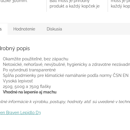
dĺžke 300mm.
Ball moss je prírodný
moss je p
ičiek.
hviezdičie
produkt a každý kopček je
každý kopč
unikátny.
s
Hodnotenie
Diskusia
robný popis
Okamžite použiteľné, bez zápachu
Netoxické, nehorľavé, nevýbušné, hygienicky a zdravotne nezávad
Po vytvrdnutí transparentné
Spĺňa podmienky pre klimatické namáhanie podľa normy ČSN EN 2
Vysoká lepivosť
250g, 500g a 750g flašky
Vhodné na lepenie aj machu
ilné informácie k výrobku, postupy, hodnoty atď. sú uvedené v techni
en Braven Lepidlo D3