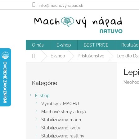
Prejsť
info@machovynapad.sk
na
obsah
O nás
E-shop
BEST PRICE
Realizác
Domov
E-shop
Príslušenstvo
Lepidlo D3
B
Lep
o
Preskočiť
č
Prieme
Kategórie
Neohod
kategórie
n
hodnot
ý
produk
E-shop
p
je
Výrobky z MACHU
a
0,0
z
Machové steny a logá
n
5
e
Stabilizovaný mach
hviezdič
l
Stabilizované kvety
Stabilizované rastliny