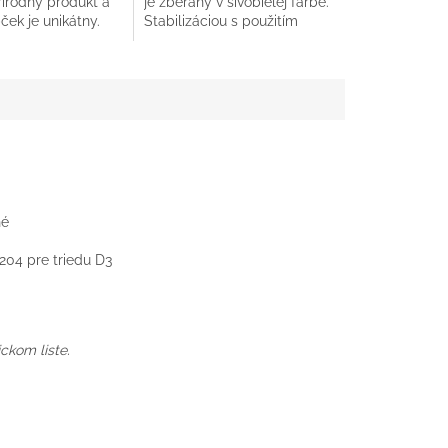
rírodný produkt a
je zberaný v sivobielej farbe.
k.
hviezdičiek.
ek je unikátny.
Stabilizáciou s použitím
prírodných farbív dodáva
lišajníku...
né
04 pre triedu D3
ckom liste.