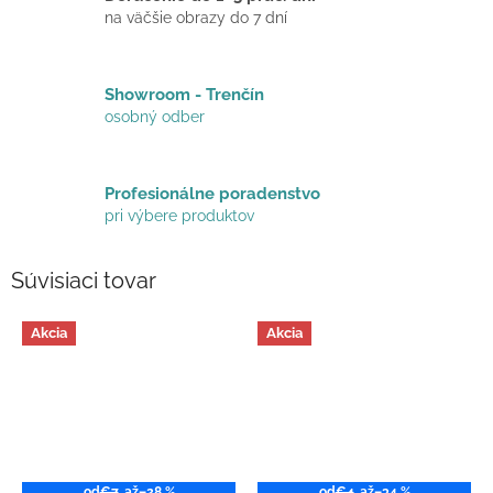
na väčšie obrazy do 7 dní
Showroom - Trenčín
osobný odber
Profesionálne poradenstvo
pri výbere produktov
Súvisiaci tovar
Akcia
Akcia
od
€7
až
–28 %
od
€4
až
–34 %