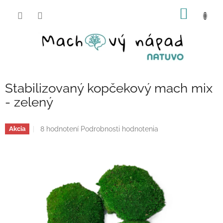
Prejsť
NÁKU
na
obsah
KOŠÍK
Stabilizovaný kopčekový mach mix
- zelený
Priemerné
8 hodnotení
Podrobnosti hodnotenia
Akcia
hodnotenie
produktu
je
4,8
z
5
hviezdičiek.