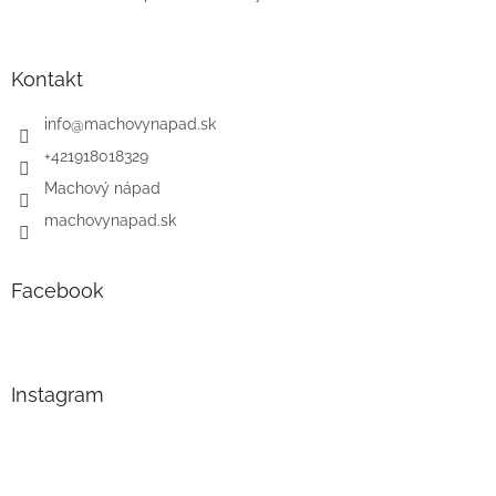
Kontakt
info
@
machovynapad.sk
+421918018329
Machový nápad
machovynapad.sk
Facebook
Instagram