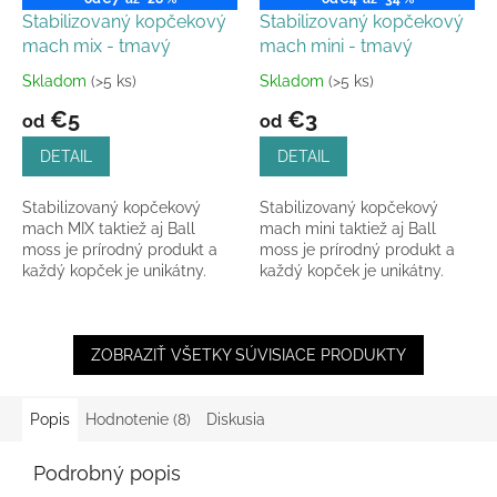
Stabilizovaný kopčekový
Stabilizovaný kopčekový
mach mix - tmavý
mach mini - tmavý
Skladom
(>5 ks)
Skladom
(>5 ks)
Priemerné
Priemerné
hodnotenie
hodnotenie
€5
€3
od
od
produktu
produktu
je
je
DETAIL
DETAIL
5,0
5,0
z
z
Stabilizovaný kopčekový
Stabilizovaný kopčekový
5
5
mach MIX taktiež aj Ball
mach mini taktiež aj Ball
hviezdičiek.
hviezdičiek.
moss je prírodný produkt a
moss je prírodný produkt a
každý kopček je unikátny.
každý kopček je unikátny.
ZOBRAZIŤ VŠETKY SÚVISIACE PRODUKTY
Popis
Hodnotenie (8)
Diskusia
Podrobný popis