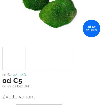
od €7
až –28 %
od €7
až –28 %
od
€5
od
€4,07
bez DPH
Jednotková
Zvoľte variant
cena: