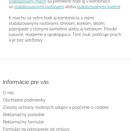
Stabilizovaný mach
sa perfektné hodí aj v kombinácií
so
stabilizovanými rastlinami
alebo
stabilizovanými kvetmi
.
K machu sa veľmi hodí aj kombinácia s inými
stabilizovanými rastlinami, drevom, korkom, sklom,
poprípade s rôznymi kameňmi alebo aj betónom. Pôsobí
luxusne, moderne a upokojujúco. Tlmí zvuk, pohlcuje prach
a je bez údržbový.
Z
á
p
ä
Informácie pre vás
t
O nás
i
e
Obchodné podmienky
Zásady ochrany osobných údajov a poučenie o cookies
Reklamačný poriadok
Reklamačný formulár
Formulár na odstúpenie od zmluvy