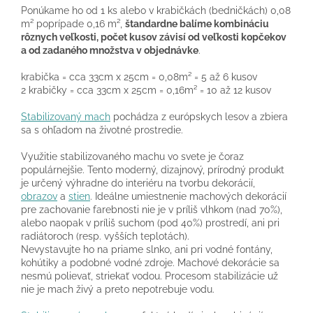
Ponúkame ho od 1 ks alebo v krabičkách (bedničkách) 0,08
m² poprípade 0,16 m²,
štandardne balíme kombináciu
rôznych veľkosti, počet kusov závisí od veľkosti kopčekov
a od zadaného množstva v objednávke
.
krabička = cca 33cm x 25cm = 0,08m² = 5 až 6 kusov
2 krabičky = cca 33cm x 25cm = 0,16m² = 10 až 12 kusov
Stabilizovaný mach
pochádza z európskych lesov a zbiera
sa s ohľadom na životné prostredie.
Využitie stabilizovaného machu vo svete je čoraz
populárnejšie. Tento moderný, dizajnový, prírodný produkt
je určený výhradne do interiéru na tvorbu dekorácií,
obrazov
a
stien
. Ideálne umiestnenie machových dekorácií
pre zachovanie farebnosti nie je v príliš vlhkom (nad 70%),
alebo naopak v príliš suchom (pod 40%) prostredí, ani pri
radiátoroch (resp. vyšších teplotách).
Nevystavujte ho na priame slnko, ani pri vodné fontány,
kohútiky a podobné vodné zdroje. Machové dekorácie sa
nesmú polievať, striekať vodou. Procesom stabilizácie už
nie je mach živý a preto nepotrebuje vodu.