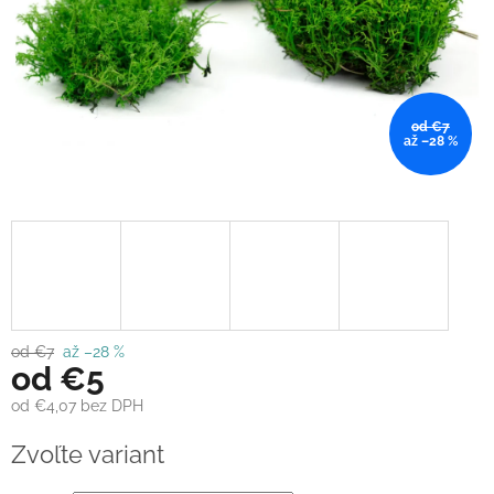
od €7
až –28 %
od €7
až –28 %
od
€5
od
€4,07
bez DPH
Jednotková
Zvoľte variant
cena: