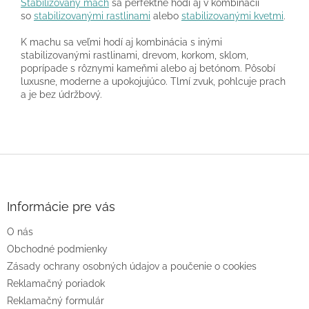
Stabilizovaný mach
sa perfektné hodí aj v kombinácií
so
stabilizovanými rastlinami
alebo
stabilizovanými kvetmi
.
K machu sa veľmi hodí aj kombinácia s inými
stabilizovanými rastlinami, drevom, korkom, sklom,
poprípade s rôznymi kameňmi alebo aj betónom. Pôsobí
luxusne, moderne a upokojujúco. Tlmí zvuk, pohlcuje prach
a je bez údržbový.
Z
á
p
ä
Informácie pre vás
t
O nás
i
e
Obchodné podmienky
Zásady ochrany osobných údajov a poučenie o cookies
Reklamačný poriadok
Reklamačný formulár