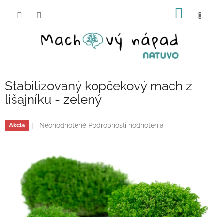
Prejsť
NÁKU
na
obsah
KOŠÍK
Stabilizovaný kopčekový mach z
lišajníku - zelený
Priemerné
Neohodnotené
Podrobnosti hodnotenia
Akcia
hodnotenie
produktu
je
0,0
z
5
hviezdičiek.