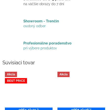
na väčšie obrazy do 7 dní
Showroom - Trenčín
osobný odber
Profesionálne poradenstvo
pri výbere produktov
Súvisiaci tovar
Akcia
Akcia
BEST PRICE
od
€4
až
–25 %
od
€7
až
–28 %