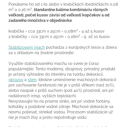
Ponúkame ho od 1 ks alebo v krabičkách (bedničkách) 0,08
m² a 0,16 m²,
štandardne balíme kombináciu rôznych
veľkosti, počet kusov závisí od veľkosti kopčekov a od
zadaného množstva v objednávke
.
krabička = cca 33cm x 25cm = 0,08m² = 4 až 5 kusov
2 krabičky = cca 33cm x 25cm = 0,16m² = 9 až 10 kusov
Stabilizovaný mach
pochádza z európskych lesov a zbiera
sa s ohľadom na životné prostredie.
Využitie stabilizovaného machu vo svete je čoraz
populárnejšie. Tento moderný, dizajnový, prírodný produkt
je určený výhradne do interiéru na tvorbu dekorácií,
obrazov
a
stien
. Ideálne umiestnenie machových dekorácií
pre zachovanie farebnosti nie je v príliš vlhkom (nad 70%),
alebo naopak v príliš suchom (pod 40%) prostredí, ani pri
radiátoroch (resp. vyšších teplotách).
Nevystavujte ho na priame slnko, ani pri vodné fontány,
kohútiky a podobné vodné zdroje. Machové dekorácie sa
nesmú polievať, striekať vodou. Procesom stabilizácie už
nie je mach živý a preto nepotrebuje vodu.