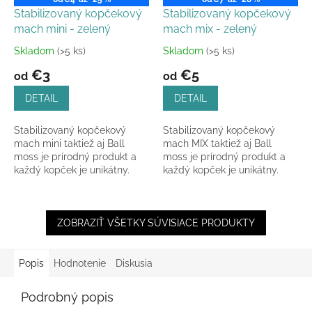
Stabilizovaný kopčekový
Stabilizovaný kopčekový
mach mini - zelený
mach mix - zelený
Skladom
(>5 ks)
Skladom
(>5 ks)
Priemerné
Priemerné
hodnotenie
hodnotenie
€3
€5
od
od
produktu
produktu
je
je
DETAIL
DETAIL
5,0
4,8
z
z
Stabilizovaný kopčekový
Stabilizovaný kopčekový
5
5
mach mini taktiež aj Ball
mach MIX taktiež aj Ball
hviezdičiek.
hviezdičiek.
moss je prírodný produkt a
moss je prírodný produkt a
každý kopček je unikátny.
každý kopček je unikátny.
ZOBRAZIŤ VŠETKY SÚVISIACE PRODUKTY
Popis
Hodnotenie
Diskusia
Podrobný popis