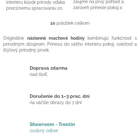
zaujme na prvý pohľad a
interiéru kúsok prírody vďaka
zároveň prinesie pokoj a
precíznemu spracovaniu zo
rovnováhu do každého
stabilizovaného machu
priestoru. Machové hodiny
lišajník. Ciferník je doplnený...
10
položiek celkom
O
zo...
v
l
Originálne
nástenné machové hodiny
kombinujú funkčnosť s
á
prírodným dizajnom. Prinesú do vášho interiéru pokoj, sviežosť a
d
štýlový prírodný prvok.
a
c
i
Doprava zdarma
e
nad 60€
p
r
v
Doručenie do 1–3 prac. dní
k
y
na väčšie obrazy do 7 dní
v
ý
p
Showroom - Trenčín
i
osobný odber
s
u