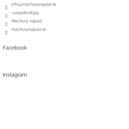
info
@
machovynapad.sk
+421918018329
Machový nápad
machovynapad.sk
Facebook
Instagram