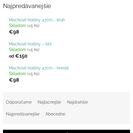
Najpredávanejšie
Machové hodiny 47cm - kruh
Skladom
(>5 ks)
€98
Machové hodiny – lišš
Skladom
(>5 ks)
€150
od
Machové hodiny 47cm - hnedá
Skladom
(>5 ks)
€98
R
a
Odporúčame
Najlacnejšie
Najdrahšie
d
e
Najpredávanejšie
Abecedne
n
i