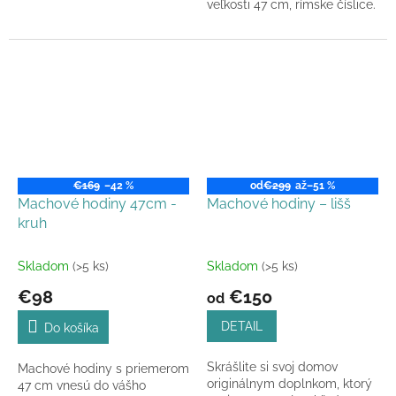
veľkosti 47 cm, rímske číslice.
€169
–42 %
od
€299
až
–51 %
Machové hodiny 47cm -
Machové hodiny – lišš
kruh
Skladom
(>5 ks)
Skladom
(>5 ks)
€98
€150
od
DETAIL
Do košíka
Skrášlite si svoj domov
Machové hodiny s priemerom
originálnym doplnkom, ktorý
47 cm vnesú do vášho