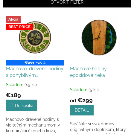
e
OTVORIŤ FILTER
p
r
V
Akcia
o
ý
d
BEST PRICE
p
u
i
k
s
t
p
o
r
v
o
€253
–25 %
d
Machovo-drevené hodiny
Machové hodiny
u
s pohyblivým
epoxidová rieka
k
mechanizmom
Skladom
(>5 ks)
Priemerné
t
Skladom
(5 ks)
hodnotenie
€189
o
produktu
€299
od
v
je
Do košíka
5,0
DETAIL
z
Machovo-drevené hodiny s
5
Skrášlite si svoj domov
viditeľným mechanizmom v
hviezdičiek.
originálnym doplnkom, ktorý
kombinácii čierneho kovu,