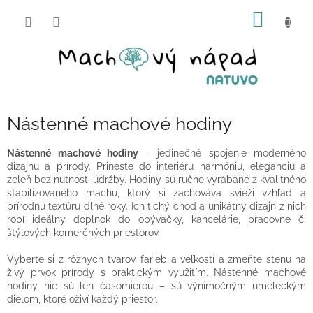
Prejsť
NÁKU
na
obsah
KOŠÍK
Nástenné machové hodiny
Nástenné machové hodiny
- jedinečné spojenie moderného
dizajnu a prírody. Prineste do interiéru harmóniu, eleganciu a
zeleň bez nutnosti údržby. Hodiny sú ručne vyrábané z kvalitného
stabilizovaného machu, ktorý si zachováva svieži vzhľad a
prírodnú textúru dlhé roky. Ich tichý chod a unikátny dizajn z nich
robí ideálny doplnok do obývačky, kancelárie, pracovne či
štýlových komerčných priestorov.
Vyberte si z rôznych tvarov, farieb a veľkostí a zmeňte stenu na
živý prvok prírody s praktickým využitím. Nástenné machové
hodiny nie sú len časomierou – sú výnimočným umeleckým
dielom, ktoré oživí každý priestor.