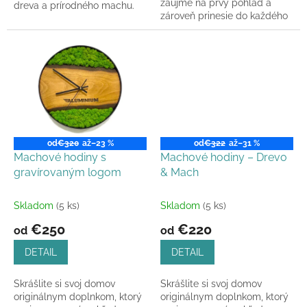
zaujme na prvý pohľad a
dreva a prírodného machu.
zároveň prinesie do každého
Originálny doplnok do
priestoru pokoj a rovnováhu.
interiéru, ktorý spája dizajn,...
Machové hodiny epoxidová...
od
€320
až
–23 %
od
€322
až
–31 %
Machové hodiny s
Machové hodiny – Drevo
gravírovaným logom
& Mach
Skladom
(5 ks)
Skladom
(5 ks)
€250
€220
od
od
DETAIL
DETAIL
Skrášlite si svoj domov
Skrášlite si svoj domov
originálnym doplnkom, ktorý
originálnym doplnkom, ktorý