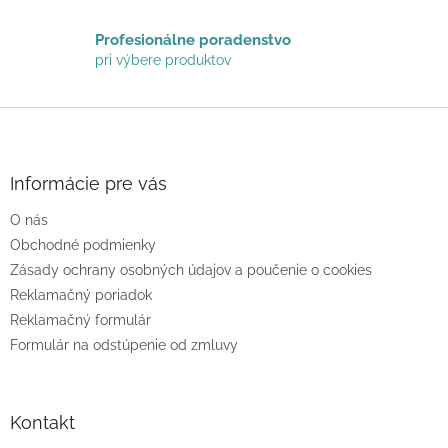
Profesionálne poradenstvo
pri výbere produktov
Z
á
p
ä
Informácie pre vás
t
O nás
i
e
Obchodné podmienky
Zásady ochrany osobných údajov a poučenie o cookies
Reklamačný poriadok
Reklamačný formulár
Formulár na odstúpenie od zmluvy
Kontakt