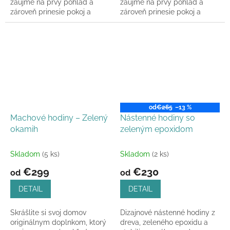
zaujme na prvý pohľad a
zaujme na prvý pohľad a
zároveň prinesie pokoj a
zároveň prinesie pokoj a
rovnováhu do každého
rovnováhu do každého
priestoru. Machové hodiny –
priestoru. Machové hodiny –
Drevo...
Drevo...
od
€265
–13 %
Machové hodiny – Zelený
Nástenné hodiny so
okamih
zeleným epoxidom
Skladom
(5 ks)
Skladom
(2 ks)
€299
€230
od
od
DETAIL
DETAIL
Skrášlite si svoj domov
Dizajnové nástenné hodiny z
originálnym doplnkom, ktorý
dreva, zeleného epoxidu a