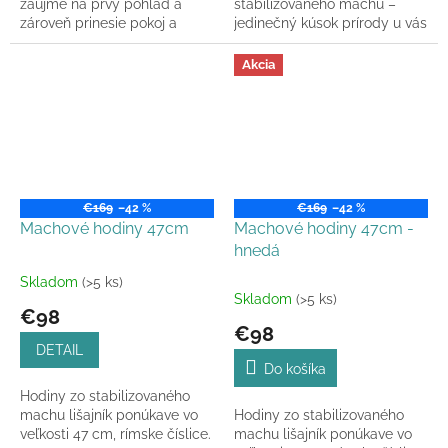
zaujme na prvý pohľad a
stabilizovaného machu –
zároveň prinesie pokoj a
jedinečný kúsok prírody u vás
rovnováhu do každého
doma.
priestoru. Machové hodiny –
Akcia
Drevo...
€169
–42 %
€169
–42 %
Machové hodiny 47cm
Machové hodiny 47cm -
hnedá
Skladom
(>5 ks)
Priemerné
Skladom
(>5 ks)
hodnotenie
€98
produktu
€98
je
DETAIL
5,0
Do košíka
z
Hodiny zo stabilizovaného
5
machu lišajník ponúkave vo
Hodiny zo stabilizovaného
hviezdičiek.
veľkosti 47 cm, rímske číslice.
machu lišajník ponúkave vo