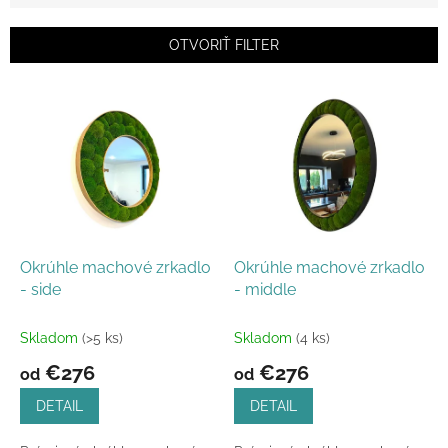
i
e
OTVORIŤ FILTER
p
r
V
o
ý
d
p
u
i
k
s
t
p
o
r
v
o
d
Okrúhle machové zrkadlo
Okrúhle machové zrkadlo
u
- side
- middle
k
t
Skladom
(>5 ks)
Skladom
(4 ks)
o
€276
€276
od
od
v
DETAIL
DETAIL