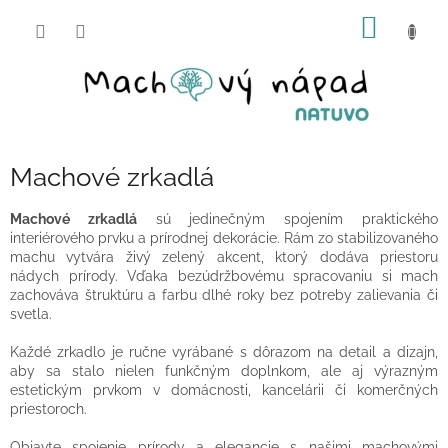
Prejsť
NÁKU
na
obsah
KOŠÍK
Machové zrkadlá
Machové zrkadlá
sú jedinečným spojením praktického
interiérového prvku a prírodnej dekorácie. Rám zo stabilizovaného
machu vytvára živý zelený akcent, ktorý dodáva priestoru
nádych prírody. Vďaka bezúdržbovému spracovaniu si mach
zachováva štruktúru a farbu dlhé roky bez potreby zalievania či
svetla.
Každé zrkadlo je ručne vyrábané s dôrazom na detail a dizajn,
aby sa stalo nielen funkčným doplnkom, ale aj výrazným
estetickým prvkom v domácnosti, kancelárii či komerčných
priestoroch.
Objavte spojenie prírody a elegancie s našimi machovými