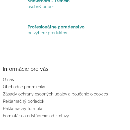
Showroom - Trenčín
s
osobný odber
u
Profesionálne poradenstvo
pri výbere produktov
Z
á
p
ä
Informácie pre vás
t
O nás
i
e
Obchodné podmienky
Zásady ochrany osobných údajov a poučenie o cookies
Reklamačný poriadok
Reklamačný formulár
Formulár na odstúpenie od zmluvy