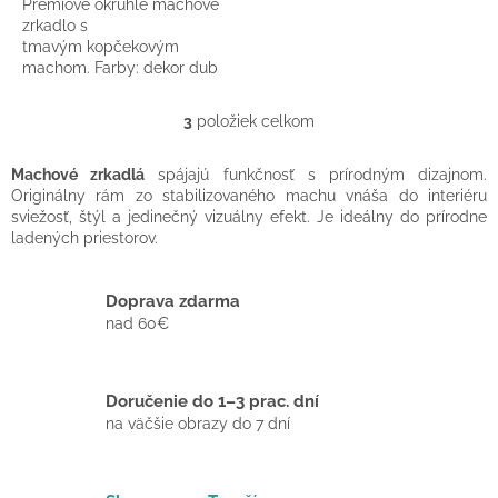
Prémiové okrúhle machové
zrkadlo s
tmavým kopčekovým
machom. Farby: dekor dub
(hnedá), čierna, biela.
3
položiek celkom
O
v
l
Machové zrkadlá
spájajú funkčnosť s prírodným dizajnom.
á
Originálny rám zo stabilizovaného machu vnáša do interiéru
d
sviežosť, štýl a jedinečný vizuálny efekt. Je ideálny do prírodne
a
ladených priestorov.
c
i
e
Doprava zdarma
p
nad 60€
r
v
k
Doručenie do 1–3 prac. dní
y
v
na väčšie obrazy do 7 dní
ý
p
i