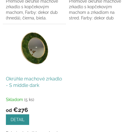
Prémiové okrúhle machové
Prémiové okrúhle machové
zrkadlo s kopčekovým
zrkadlo s kopčekovým
machom, Farby: dekor dub
machom a zrkadlom na
(hnedá), čierna, biela.
stred. Farby: dekor dub
(hnedá), čierna, biela. Zrkadlo
je o 15cm menšie...
Okrúhle machové zrkadlo
- S middle dark
Skladom
(5 ks)
€276
od
DETAIL