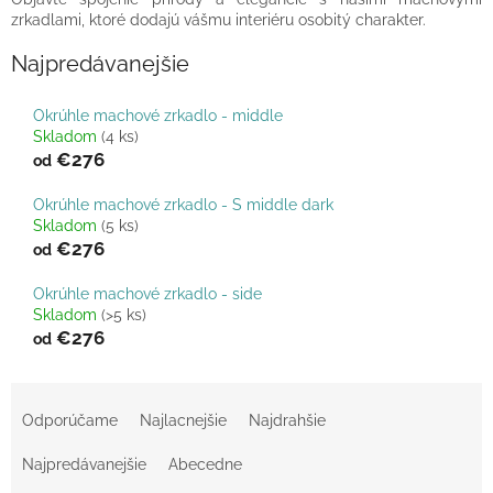
zrkadlami, ktoré dodajú vášmu interiéru osobitý charakter.
Najpredávanejšie
Okrúhle machové zrkadlo - middle
Skladom
(4 ks)
€276
od
Okrúhle machové zrkadlo - S middle dark
Skladom
(5 ks)
€276
od
Okrúhle machové zrkadlo - side
Skladom
(>5 ks)
€276
od
R
a
Odporúčame
Najlacnejšie
Najdrahšie
d
e
Najpredávanejšie
Abecedne
n