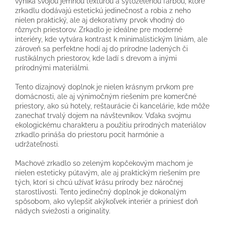
vyniká svojou jemnou textúrou a sýtozelenou farbou, ktoré
zrkadlu dodávajú estetickú jedinečnosť a robia z neho
nielen praktický, ale aj dekoratívny prvok vhodný do
rôznych priestorov. Zrkadlo je ideálne pre moderné
interiéry, kde vytvára kontrast k minimalistickým líniám, ale
zároveň sa perfektne hodí aj do prírodne ladených či
rustikálnych priestorov, kde ladí s drevom a inými
prírodnými materiálmi.
Tento dizajnový doplnok je nielen krásnym prvkom pre
domácnosti, ale aj výnimočným riešením pre komerčné
priestory, ako sú hotely, reštaurácie či kancelárie, kde môže
zanechať trvalý dojem na návštevníkov. Vďaka svojmu
ekologickému charakteru a použitiu prírodných materiálov
zrkadlo prináša do priestoru pocit harmónie a
udržateľnosti.
Machové zrkadlo so zeleným kopčekovým machom je
nielen esteticky pútavým, ale aj praktickým riešením pre
tých, ktorí si chcú užívať krásu prírody bez náročnej
starostlivosti. Tento jedinečný doplnok je dokonalým
spôsobom, ako vylepšiť akýkoľvek interiér a priniesť doň
nádych sviežosti a originality.