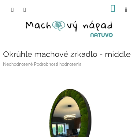
Prejsť
NÁKU
na
obsah
KOŠÍK
Okrúhle machové zrkadlo - middle
Priemerné
Neohodnotené
Podrobnosti hodnotenia
hodnotenie
produktu
je
0,0
z
5
hviezdičiek.