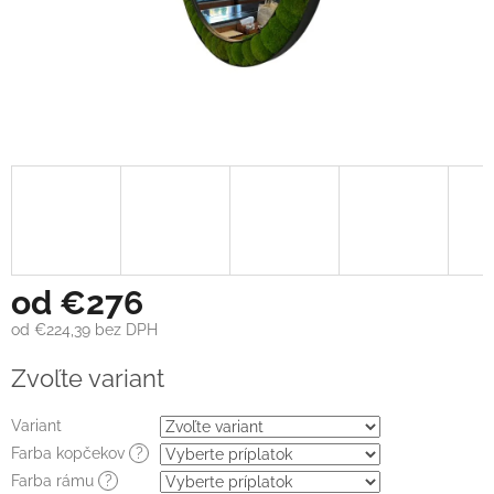
od
€276
od
€224,39
bez DPH
Jednotková
Zvoľte variant
cena:
Variant
Farba kopčekov
?
Farba rámu
?