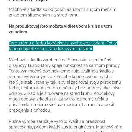
Machové zrkadlá sú od 50cm až 120cm s 15cm menším
zrkadlom situovaným na stred rámu
Na produktovej foto možete vidieť 80cm kruh s 65cm
zrkadlom.
Farbu rámu a farbu kopčekov si zvoľte cez variant. Fotky
farieb nájdete medzi produktovými fotkami.
Machové zrkadlo vyrobené na Slovensku je jedinečný
dizajnový kúsok, ktorý spája funkčnosť so šarmom prírody.
Tento výnimočný doplnok kombinuje kvalitné zrkadlo s
rámom vytvoreným zo zeleného kopčekového machu,
ktorý je stabilizovaný tak, aby si zachoval svoju prirodzenú
farbu, textúru a objem po dlhé roky bez potreby akejkoľvek
údržby. Zrkadlo je situované na stred kruhu. Kopčekový
mach dodáva zrkadlu unikátny trojrozmerný efekt a
prináša do interiéru sviežu atmosféru, harmóniu a pocit
prepojenia s prírodou.
Ručná výroba zaručuje vysokú kvalitu a precíznosť
spracovania, pričom každý kus je originálom. Machový rám