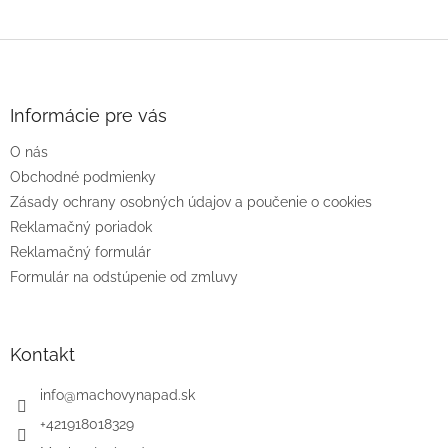
Z
á
p
ä
Informácie pre vás
t
O nás
i
e
Obchodné podmienky
Zásady ochrany osobných údajov a poučenie o cookies
Reklamačný poriadok
Reklamačný formulár
Formulár na odstúpenie od zmluvy
Kontakt
info
@
machovynapad.sk
+421918018329