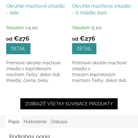
Okrúhle machové zrkadlo
Okrúhle machové zrkadlo
- side
- S middle dark
Skladom
(>5 ks)
Skladom
(5 ks)
€276
€276
od
od
DETAIL
DETAIL
Prémiové okrúhle machové
Prémiové okrúhle machové
zrkadlo s kopčekovým
zrkadlo s
machom, Farby: dekor dub
tmavým kopčekovým
(hnedá), čierna, biela.
machom. Farby: dekor dub
(hnedá), čierna, biela.
ZOBRAZIŤ VŠETKY SÚVISIACE PRODUKTY
Popis
Hodnotenie
Diskusia
Podrobný popis