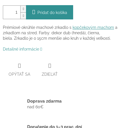
Pridať do košíka
Prémiové okrúhle machové zrkadlo s
kopčekovým machom
a
zrkadlom na stred. F
arby: dekor dub (hnedá), čierna,
biela. Zrkadlo je o 15cm menšie ako kruh v každej veľkosti.
Detailné informácie
OPÝTAŤ SA
ZDIEĽAŤ
Doprava zdarma
nad 60€
Doručenie do 1–3 prac. dní