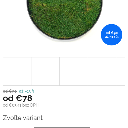
od €90
až –13 %
od €90
až –13 %
od
€78
od
€63,41
bez DPH
Jednotková
Zvoľte variant
cena: