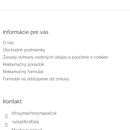
Z
á
p
ä
Informácie pre vás
t
O nás
i
e
Obchodné podmienky
Zásady ochrany osobných údajov a poučenie o cookies
Reklamačný poriadok
Reklamačný formulár
Formulár na odstúpenie od zmluvy
Kontakt
info
@
machovynapad.sk
+421918018329