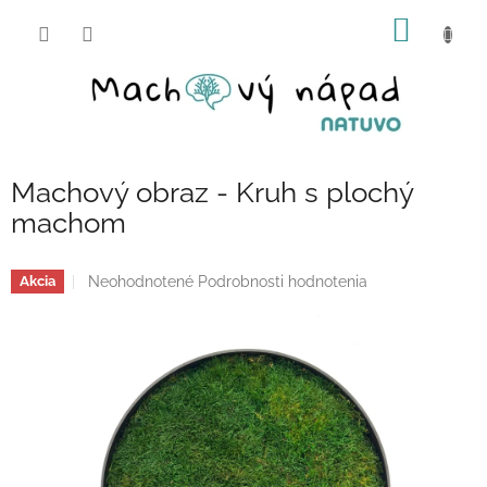
Prejsť
NÁKU
na
obsah
KOŠÍK
Machový obraz - Kruh s plochý
machom
Priemerné
Neohodnotené
Podrobnosti hodnotenia
Akcia
hodnotenie
produktu
je
0,0
z
5
hviezdičiek.