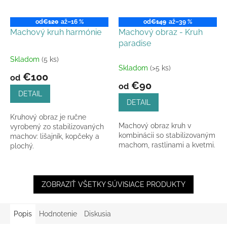
od
€120
až
–16 %
od
€149
až
–39 %
Machový kruh harmónie
Machový obraz - Kruh
paradise
Skladom
(5 ks)
Priemerné
Skladom
(>5 ks)
hodnotenie
€100
od
produktu
€90
od
je
DETAIL
5,0
DETAIL
z
Kruhový obraz je ručne
5
Machový obraz kruh v
vyrobený zo stabilizovaných
hviezdičiek.
kombinácii so stabilizovaným
machov: lišajník, kopčeky a
machom, rastlinami a kvetmi.
plochý.
ZOBRAZIŤ VŠETKY SÚVISIACE PRODUKTY
Popis
Hodnotenie
Diskusia