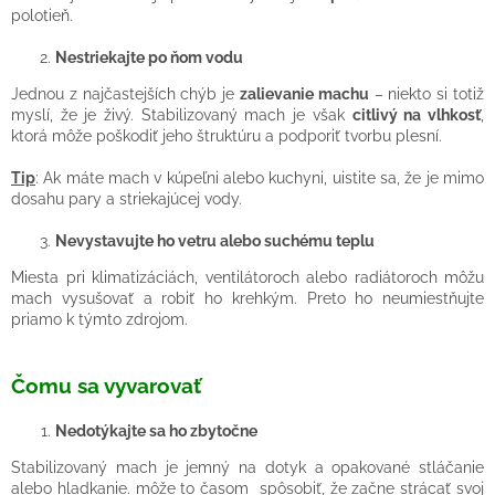
polotieň.
Nestriekajte po ňom vodu
Jednou z najčastejších chýb je
zalievanie machu
– niekto si totiž
myslí, že je živý. Stabilizovaný mach je však
citlivý na vlhkosť
,
ktorá môže poškodiť jeho štruktúru a podporiť tvorbu plesní.
Tip
: Ak máte mach v kúpeľni alebo kuchyni, uistite sa, že je mimo
dosahu pary a striekajúcej vody.
Nevystavujte ho vetru alebo suchému teplu
Miesta pri klimatizáciách, ventilátoroch alebo radiátoroch môžu
mach vysušovať a robiť ho krehkým. Preto ho neumiestňujte
priamo k týmto zdrojom.
Čomu sa vyvarovať
Nedotýkajte sa ho zbytočne
Stabilizovaný mach je jemný na dotyk a opakované stláčanie
alebo hladkanie. môže to časom spôsobiť, že začne strácať svoj