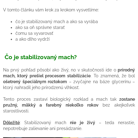
V tomto článku vám krok za krokom vysvetlíme:
čo je stabilizovaný mach a ako sa vyrába
ako sa oň správne starať
čomu sa vyvarovať
a ako dlho vydrží
Čo je stabilizovaný mach?
Na prvý pohľad pôsobí ako živý, no v skutočnosti ide o
prírodný
mach, ktorý prešiel procesom stabilizácie
. To znamená, že bol
ošetrený špeciálnym roztokom
– zvyčajne na báze glycerínu –
ktorý nahradil jeho prirodzenú vlhkosť.
Tento proces zastaví biologický rozklad a mach tak
zostane
pružný, mäkký a farebný niekoľko rokov
bez akejkoľvek
starostlivosti.
Dôležité
: Stabilizovaný mach
nie je živý
– teda nerastie,
nepotrebuje zalievanie ani presádzanie.