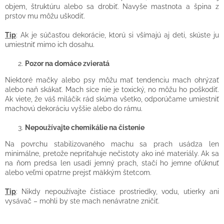
objem, štruktúru alebo sa drobiť. Navyše mastnota a špina z
prstov mu môžu uškodiť.
Tip
: Ak je súčasťou dekorácie, ktorú si všímajú aj deti, skúste ju
umiestniť mimo ich dosahu.
Pozor na domáce zvieratá
Niektoré mačky alebo psy môžu mať tendenciu mach ohrýzať
alebo naň skákať. Mach síce nie je toxický, no môžu ho poškodiť.
Ak viete, že váš miláčik rád skúma všetko, odporúčame umiestniť
machovú dekoráciu vyššie alebo do rámu.
Nepoužívajte chemikálie na čistenie
Na povrchu stabilizovaného machu sa prach usádza len
minimálne, pretože nepriťahuje nečistoty ako iné materiály. Ak sa
na ňom predsa len usadí jemný prach, stačí ho jemne ofúknuť
alebo veľmi opatrne prejsť mäkkým štetcom.
Tip
: Nikdy nepoužívajte čistiace prostriedky, vodu, utierky ani
vysávač – mohli by ste mach nenávratne zničiť.