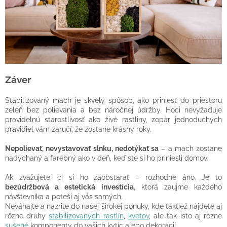
Záver
Stabilizovaný mach je skvelý spôsob, ako priniesť do priestoru
zeleň bez polievania a bez náročnej údržby. Hoci nevyžaduje
pravidelnú starostlivosť ako živé rastliny, zopár jednoduchých
pravidiel vám zaručí, že zostane krásny roky.
Nepolievať, nevystavovať slnku, nedotýkať sa
– a mach zostane
nadýchaný a farebný ako v deň, keď ste si ho priniesli domov.
Ak zvažujete, či si ho zaobstarať – rozhodne áno. Je to
bezúdržbová a estetická investícia
, ktorá zaujme každého
návštevníka a poteší aj vás samých.
Neváhajte a nazrite do našej širokej ponuky, kde taktiež nájdete aj
rôzne druhy
stabilizovaných rastlín
,
kvetov
, ale tak isto aj rôzne
sušené
komponenty do vašich kytíc alebo dekorácií.