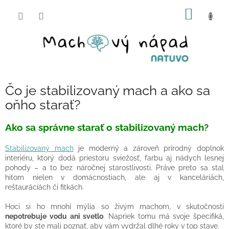
Prejsť
NÁKU
na
obsah
KOŠÍK
Čo je stabilizovaný mach a ako sa
oňho starať?
Ako sa správne starať o stabilizovaný mach?
Stabilizovaný mach
je moderný a zároveň prírodný doplnok
interiéru, ktorý dodá priestoru sviežosť, farbu aj nádych lesnej
pohody – a to bez náročnej starostlivosti. Práve preto sa stal
hitom nielen v domácnostiach, ale aj v kanceláriách,
reštauráciách či fitkách.
Hoci si ho mnohí mýlia so živým machom, v skutočnosti
nepotrebuje vodu ani svetlo
. Napriek tomu má svoje špecifiká,
ktoré by ste mali poznať, aby vám vydržal dlhé roky v top stave.