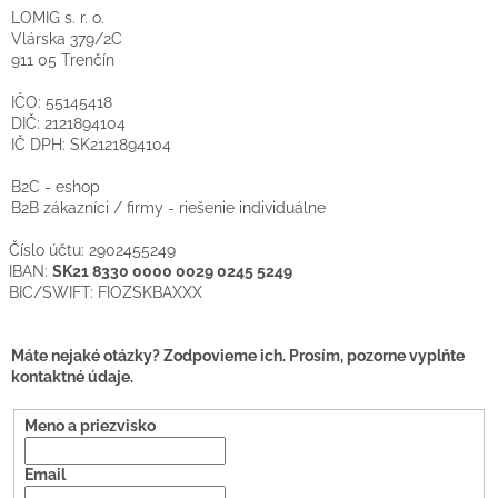
LOMIG s. r. o.
Vlárska 379/2C
911 05 Trenčín
IČO:
55145418
DIČ:
2121894104
IČ DPH:
SK2121894104
B2C - eshop
B2B zákazníci / firmy - riešenie individuálne
Číslo účtu: 2902455249
IBAN:
SK21 8330 0000 0029 0245 5249
BIC/SWIFT:
FIOZSKBAXXX
Máte nejaké otázky? Zodpovieme ich. Prosím, pozorne vyplňte
kontaktné údaje.
Meno a priezvisko
Email