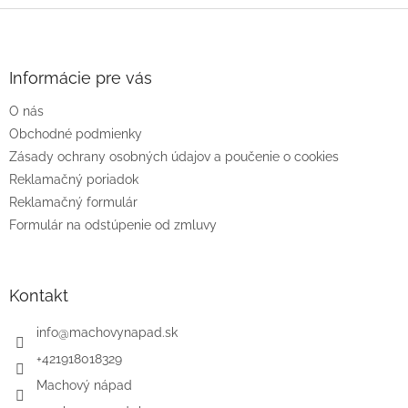
Z
á
p
ä
Informácie pre vás
t
O nás
i
e
Obchodné podmienky
Zásady ochrany osobných údajov a poučenie o cookies
Reklamačný poriadok
Reklamačný formulár
Formulár na odstúpenie od zmluvy
Kontakt
info
@
machovynapad.sk
+421918018329
Machový nápad