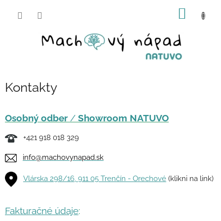
Prejsť
NÁKU
na
obsah
KOŠÍK
Kontakty
Osobný odber
/
Showroom NATUVO
+421 918 018 329
info@machovynapad.sk
Vlárska 298/16, 911 05 Trenčín - Orechové
(klikni na link)
Fakturačné údaje
: