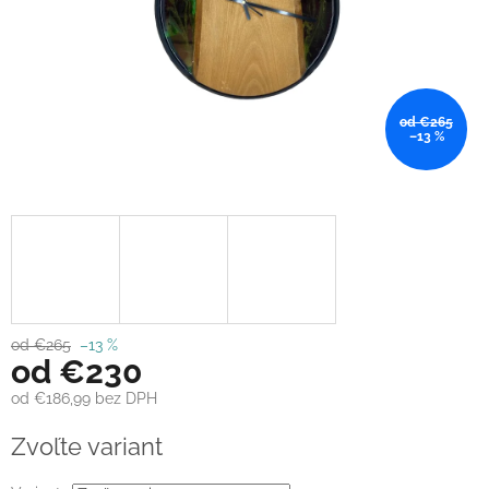
od €265
–13 %
od €265
–13 %
od
€230
od
€186,99
bez DPH
Jednotková
Zvoľte variant
cena: