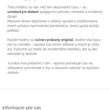
Tieto hodiny sú viac než len ukazovateľ času – sú
umeleckým dielom
spájajúcim prírodu, remeslo a moderný
dizajn.
Masívne drevo doplnené o zelený epoxid a stabilizovaný
mach vytvára harmonickú kombináciu, ktorá upúta každý
pohľad.
Každé hodiny sú
ručne vyrábaný originál
, žiadne dva kusy
nie sú rovnaké – epoxid má rôzne odtiene a mach je vždy
iný. Výborne sa hodia do moderného interiéru, ale aj ako
netradičný darček.
Výroba trvá približne 7 dní – epoxid potrebuje čas na
dôkladné vytvrdnutie a my si dávame záležať na každom
detaile.
Z
á
p
ä
Informácie pre vás