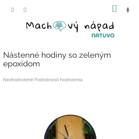
Prejsť
NÁKU
na
obsah
KOŠÍK
Nástenné hodiny so zeleným
epoxidom
Priemerné
Neohodnotené
Podrobnosti hodnotenia
hodnotenie
produktu
je
0,0
z
5
hviezdičiek.