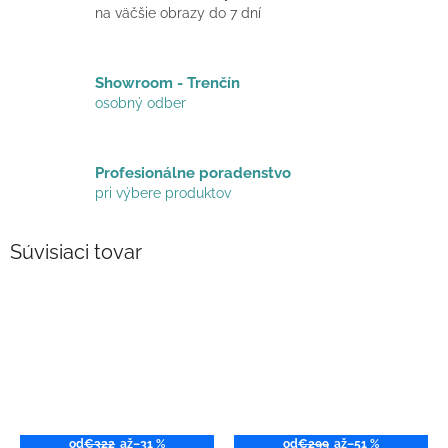
na väčšie obrazy do 7 dní
Showroom - Trenčín
osobný odber
Profesionálne poradenstvo
pri výbere produktov
Súvisiaci tovar
od
€322
až
–31 %
od
€299
až
–51 %