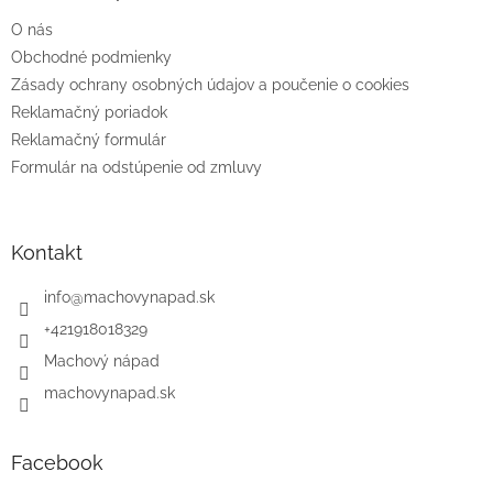
t
O nás
i
e
Obchodné podmienky
Zásady ochrany osobných údajov a poučenie o cookies
Reklamačný poriadok
Reklamačný formulár
Formulár na odstúpenie od zmluvy
Kontakt
info
@
machovynapad.sk
+421918018329
Machový nápad
machovynapad.sk
Facebook