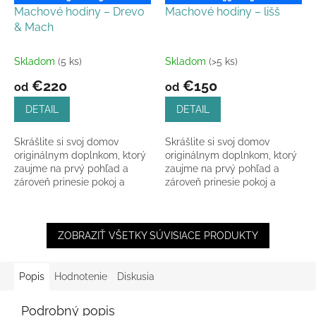
Machové hodiny – Drevo
Machové hodiny – lišš
& Mach
Skladom
(5 ks)
Skladom
(>5 ks)
€220
€150
od
od
DETAIL
DETAIL
Skrášlite si svoj domov
Skrášlite si svoj domov
originálnym doplnkom, ktorý
originálnym doplnkom, ktorý
zaujme na prvý pohľad a
zaujme na prvý pohľad a
zároveň prinesie pokoj a
zároveň prinesie pokoj a
rovnováhu do každého
rovnováhu do každého
priestoru. Machové hodiny –
priestoru. Machové hodiny
Drevo...
zo...
ZOBRAZIŤ VŠETKY SÚVISIACE PRODUKTY
Popis
Hodnotenie
Diskusia
Podrobný popis