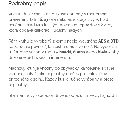
Podrobný popis
Vneste do svojho interiéru kúsok prírody v modernom
prevedení. Táto dizajnová dekorácia spája živý vzhľad
oceánu s hladkým lesklým povrchom epoxidovej živice,
ktorá dodáva dekorácii luxusný nádych.
Rám kruhu je vyrobený z kombinácie kvalitného
ABS a DTD
,
čo zaručuje pevnosť, ľahkosť a dlhú životnosť. Na výber sú
tri farebné varianty rámu –
hnedá
,
čierna
alebo
biela
– aby
dokonale ladil s vaším interiérom.
Machový kruh je vhodný do obývačky, kancelárie, spálne,
vstupnej haly či ako originálny darček pre milovníkov
prírodného dizajnu. Každý kus je ručne vyrábaný a preto
originálny.
Štandartná výroba epoxidového obrazu môže byť aj 14 dní.
Z
á