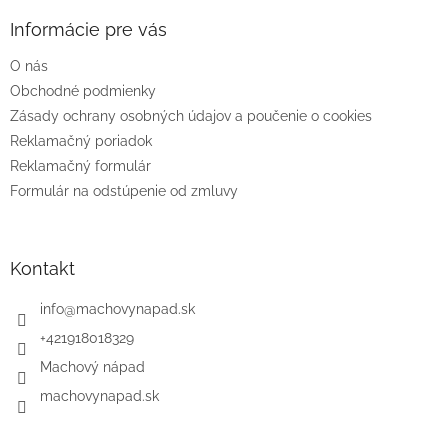
p
ä
Informácie pre vás
t
O nás
i
e
Obchodné podmienky
Zásady ochrany osobných údajov a poučenie o cookies
Reklamačný poriadok
Reklamačný formulár
Formulár na odstúpenie od zmluvy
Kontakt
info
@
machovynapad.sk
+421918018329
Machový nápad
machovynapad.sk