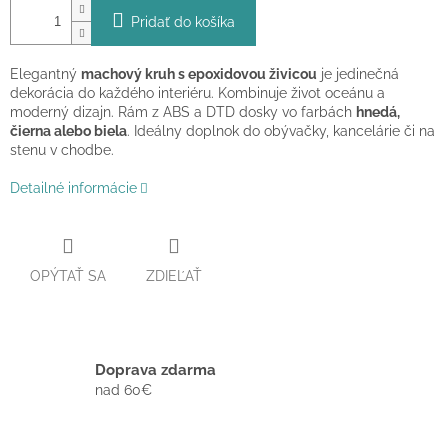
Pridať do košíka
Elegantný
machový kruh s epoxidovou živicou
je jedinečná
dekorácia do každého interiéru. Kombinuje život oceánu a
moderný dizajn. Rám z ABS a DTD dosky vo farbách
hnedá,
čierna alebo biela
. Ideálny doplnok do obývačky, kancelárie či na
stenu v chodbe.
Detailné informácie
OPÝTAŤ SA
ZDIEĽAŤ
Doprava zdarma
nad 60€