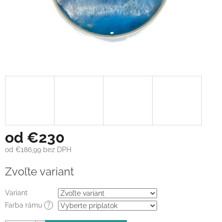
od
€230
od
€186,99
bez DPH
Jednotková
Zvoľte variant
cena:
Variant
Farba rámu
?