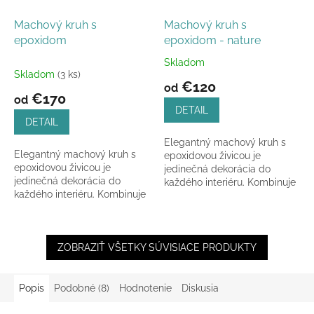
Machový kruh s
Machový kruh s
epoxidom
epoxidom - nature
Skladom
Priemerné
Skladom
(3 ks)
hodnotenie
€120
od
produktu
€170
od
je
DETAIL
5,0
DETAIL
z
Elegantný machový kruh s
5
Elegantný machový kruh s
epoxidovou živicou je
hviezdičiek.
epoxidovou živicou je
jedinečná dekorácia do
jedinečná dekorácia do
každého interiéru. Kombinuje
každého interiéru. Kombinuje
prírodný stabilizovaný mach
prírodný stabilizovaný mach
a moderný dizajn. Rám z
a moderný dizajn. Rám z
ABS...
ABS...
ZOBRAZIŤ VŠETKY SÚVISIACE PRODUKTY
Popis
Podobné (8)
Hodnotenie
Diskusia