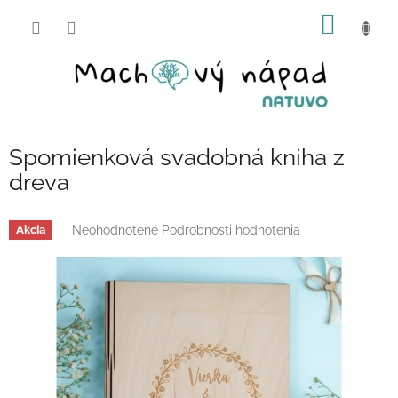
Prejsť
NÁKU
na
obsah
KOŠÍK
Spomienková svadobná kniha z
dreva
Priemerné
Neohodnotené
Podrobnosti hodnotenia
Akcia
hodnotenie
produktu
je
0,0
z
5
hviezdičiek.