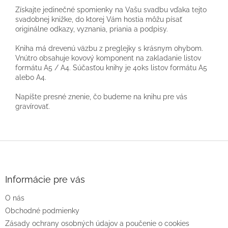
Získajte jedinečné spomienky na Vašu svadbu vďaka tejto
svadobnej knižke, do ktorej Vám hostia môžu písať
originálne odkazy, vyznania, priania a podpisy.
Kniha má drevenú väzbu z preglejky s krásnym ohybom.
Vnútro obsahuje kovový komponent na zakladanie listov
formátu A5 / A4. Súčasťou knihy je 40ks listov formátu A5
alebo A4.
Napíšte presné znenie, čo budeme na knihu pre vás
gravírovať.
Z
á
p
ä
Informácie pre vás
t
O nás
i
e
Obchodné podmienky
Zásady ochrany osobných údajov a poučenie o cookies