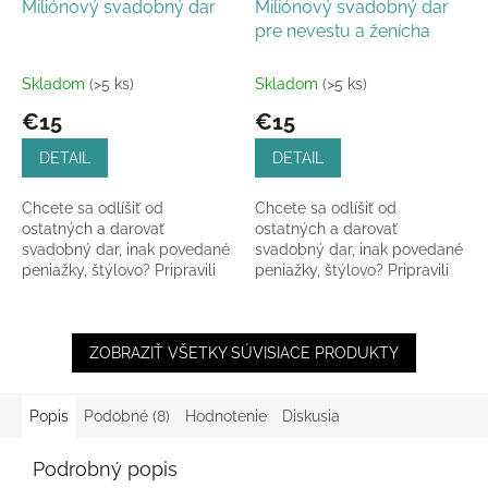
Miliónový svadobný dar
Miliónový svadobný dar
pre nevestu a ženícha
Skladom
(>5 ks)
Skladom
(>5 ks)
€15
€15
DETAIL
DETAIL
Chcete sa odlíšiť od
Chcete sa odlíšiť od
ostatných a darovať
ostatných a darovať
svadobný dar, inak povedané
svadobný dar, inak povedané
peniažky, štýlovo? Pripravili
peniažky, štýlovo? Pripravili
sme pre vás takúto krásnu
sme pre vás takúto krásnu
drevenú obálku s
drevenú obálku s
gravírovanou,...
gravírovanou,...
ZOBRAZIŤ VŠETKY SÚVISIACE PRODUKTY
Popis
Podobné (8)
Hodnotenie
Diskusia
Podrobný popis