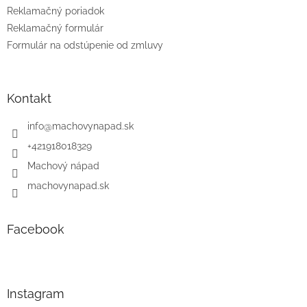
Reklamačný poriadok
Reklamačný formulár
Formulár na odstúpenie od zmluvy
Kontakt
info
@
machovynapad.sk
+421918018329
Machový nápad
machovynapad.sk
Facebook
Instagram