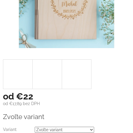
od
€22
od
€17,89
bez DPH
Jednotková
Zvoľte variant
cena:
Variant