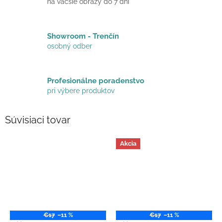
na väčšie obrazy do 7 dní
Showroom - Trenčín
osobný odber
Profesionálne poradenstvo
pri výbere produktov
Súvisiaci tovar
Akcia
€17
–11 %
€17
–11 %