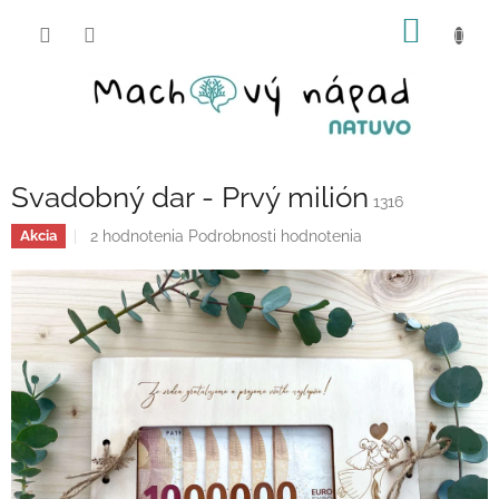
Prejsť
NÁKU
na
obsah
KOŠÍK
Svadobný dar - Prvý milión
1316
Priemerné
2 hodnotenia
Podrobnosti hodnotenia
Akcia
hodnotenie
produktu
je
5,0
z
5
hviezdičiek.