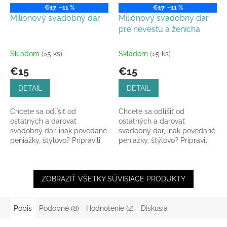
€17
–11 %
€17
–11 %
Miliónový svadobný dar
Miliónový svadobný dar
pre nevestu a ženícha
Skladom
(>5 ks)
Skladom
(>5 ks)
€15
€15
DETAIL
DETAIL
Chcete sa odlíšiť od
Chcete sa odlíšiť od
ostatných a darovať
ostatných a darovať
svadobný dar, inak povedané
svadobný dar, inak povedané
peniažky, štýlovo? Pripravili
peniažky, štýlovo? Pripravili
sme pre vás takúto krásnu
sme pre vás takúto krásnu
drevenú obálku s
drevenú obálku s
gravírovanou,...
gravírovanou,...
ZOBRAZIŤ VŠETKY SÚVISIACE PRODUKTY
Popis
Podobné (8)
Hodnotenie (2)
Diskusia