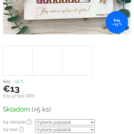
€15
–13 %
€15
–13 %
€13
€10,57
bez DPH
Jednotková
Skladom
(>5 ks)
cena:
Iný obrázok
?
Iný text
?