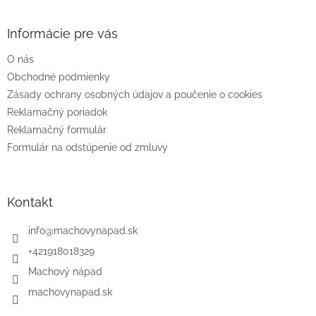
á
p
ä
Informácie pre vás
t
O nás
i
e
Obchodné podmienky
Zásady ochrany osobných údajov a poučenie o cookies
Reklamačný poriadok
Reklamačný formulár
Formulár na odstúpenie od zmluvy
Kontakt
info
@
machovynapad.sk
+421918018329
Machový nápad
machovynapad.sk