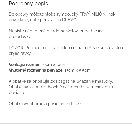
Podrobný popis
Do obálky môžete vložiť symbolický PRVÝ MILIÓN. Inak
povedané, dáte peniaze na DREVO!
Napíšte nám mená mladomanželov, prípadne iné
požiadavky.
POZOR: Peniaze na fotke sú len ilustračné! Nie sú súčasťou
objednávky.
Vonkajší rozmer:
22cm x 14cm
Vnútorný rozmer na peniaze:
13cm x 5,5cm
K obálke sa pribaľuje 2x špagát na uviazanie mašličky.
Obálka sa skladá z dvoch častí a medzi sa umiestňujú
peniaze.
Obálku vyrábame a posielame do 24h.
Z