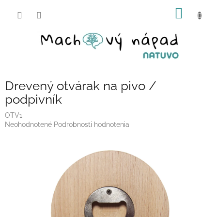
Prejsť
NÁKU
na
obsah
KOŠÍK
Drevený otvárak na pivo /
podpivník
OTV1
Priemerné
Neohodnotené
Podrobnosti hodnotenia
hodnotenie
produktu
je
0,0
z
5
hviezdičiek.