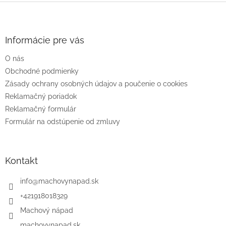
Z
á
p
ä
Informácie pre vás
t
O nás
i
e
Obchodné podmienky
Zásady ochrany osobných údajov a poučenie o cookies
Reklamačný poriadok
Reklamačný formulár
Formulár na odstúpenie od zmluvy
Kontakt
info
@
machovynapad.sk
+421918018329
Machový nápad
machovynapad.sk