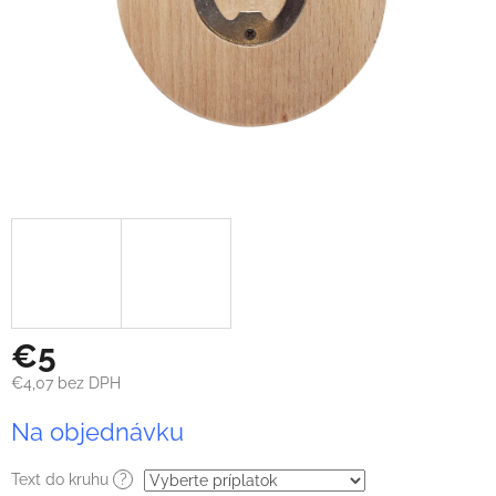
€5
€4,07
bez DPH
Jednotková
Na objednávku
cena:
Text do kruhu
?