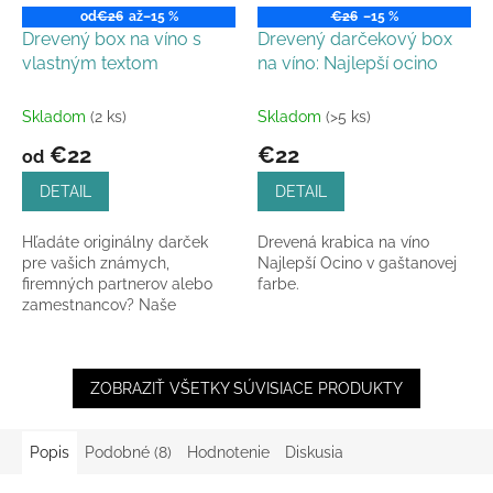
od
€26
až
–15 %
€26
–15 %
Drevený box na víno s
Drevený darčekový box
vlastným textom
na víno: Najlepší ocino
Skladom
(2 ks)
Skladom
(>5 ks)
€22
€22
od
DETAIL
DETAIL
Hľadáte originálny darček
Drevená krabica na víno
pre vašich známych,
Najlepší Ocino v gaštanovej
firemných partnerov alebo
farbe.
zamestnancov? Naše
drevené boxy na 1 alebo 2
vína sú ideálnou voľbou.
ZOBRAZIŤ VŠETKY SÚVISIACE PRODUKTY
Popis
Podobné (8)
Hodnotenie
Diskusia