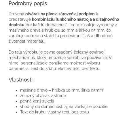
Podrobný popis
Drevený
otvárak na pivo a zároveň aj podpivník
predstavuje
kombináciu funkčného nástroja a dizajnového
doplnku
pre každú domácnosť. Tento kúsok je vyrobený z
masívneho dreva s hrúbkou 10 mm a šírkou 95 mm, čo
zaručuje potrebnú stabilitu pri otváraní fliaš a dlhodobú
životnosť materiálu.
Do tela výrobku je pevne osadený železný otvárací
mechanizmus, ktorý umožňuje spoľahlivé používanie. V
rámci personalizácie ponúkame možnosť výberu
parametra: Text do kruhu: vlastný text, bez textu.
Vlastnosti:
masívne drevo – hrúbka 10 mm, šírka 95mm
železný otvárak v strede
pevná konštrukcia
vhodný do domácnosti aj na vonkajšie použitie
Text do kruhu: vlastný text, bez textu