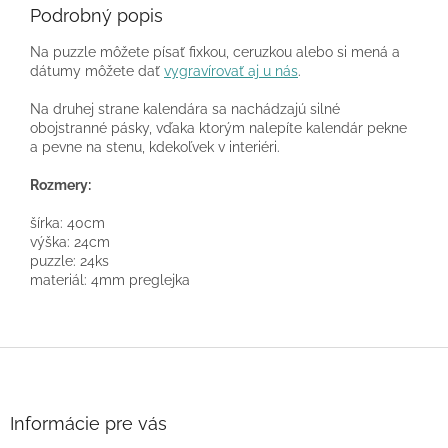
Podrobný popis
Na puzzle môžete písať fixkou, ceruzkou alebo si mená a
dátumy môžete dať
vygravírovať aj u nás
.
Na druhej strane kalendára sa nachádzajú silné
obojstranné pásky, vďaka ktorým nalepíte kalendár pekne
a pevne na stenu, kdekoľvek v interiéri.
Rozmery:
šírka: 40cm
výška: 24cm
puzzle: 24ks
materiál: 4mm preglejka
Z
á
p
ä
Informácie pre vás
t