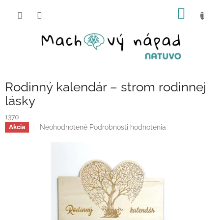
Prejsť
NÁKU
na
obsah
KOŠÍK
Rodinný kalendár – strom rodinnej
lásky
1370
Priemerné
Neohodnotené
Podrobnosti hodnotenia
Akcia
hodnotenie
produktu
je
0,0
z
5
hviezdičiek.