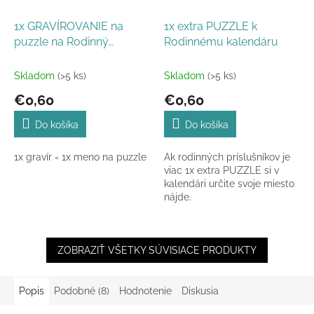
1x GRAVÍROVANIE na
1x extra PUZZLE k
puzzle na Rodinný
Rodinnému kalendáru
kalendár
Skladom
(>5 ks)
Skladom
(>5 ks)
€0,60
€0,60
Do košíka
Do košíka
1x gravír = 1x meno na puzzle
Ak rodinných príslušníkov je
viac 1x extra PUZZLE si v
kalendári určite svoje miesto
nájde.
ZOBRAZIŤ VŠETKY SÚVISIACE PRODUKTY
Popis
Podobné (8)
Hodnotenie
Diskusia