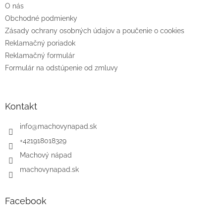
O nás
i
e
Obchodné podmienky
Zásady ochrany osobných údajov a poučenie o cookies
Reklamačný poriadok
Reklamačný formulár
Formulár na odstúpenie od zmluvy
Kontakt
info
@
machovynapad.sk
+421918018329
Machový nápad
machovynapad.sk
Facebook