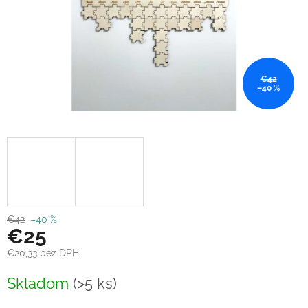
€42
–40 %
€42
–40 %
€25
€20,33 bez DPH
Jednotková
Skladom
(>5 ks)
cena: