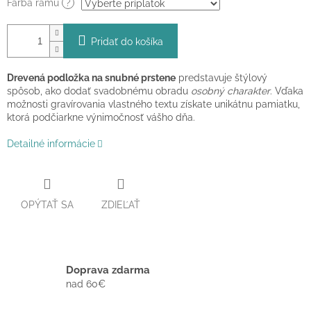
Farba rámu
?
Pridať do košíka
Drevená podložka na snubné prstene
predstavuje štýlový
spôsob, ako dodať svadobnému obradu
osobný charakter
. Vďaka
možnosti gravírovania vlastného textu získate unikátnu pamiatku,
ktorá podčiarkne výnimočnosť vášho dňa.
Detailné informácie
OPÝTAŤ SA
ZDIEĽAŤ
Doprava zdarma
nad 60€