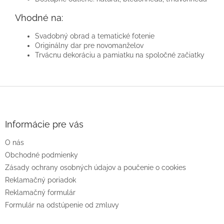
Vhodné na:
Svadobný obrad a tematické fotenie
Originálny dar pre novomanželov
Trvácnu dekoráciu a pamiatku na spoločné začiatky
Z
á
p
ä
Informácie pre vás
t
O nás
i
e
Obchodné podmienky
Zásady ochrany osobných údajov a poučenie o cookies
Reklamačný poriadok
Reklamačný formulár
Formulár na odstúpenie od zmluvy