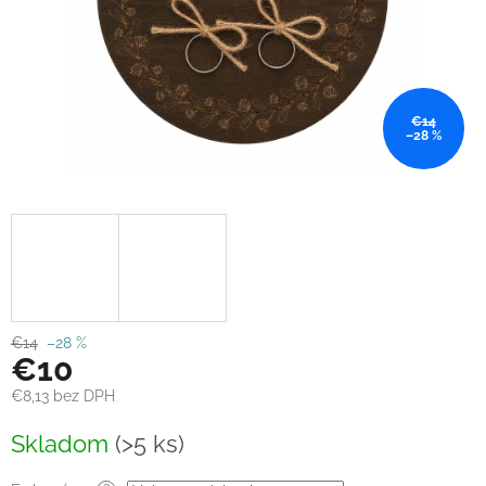
€14
–28 %
€14
–28 %
€10
€8,13
bez DPH
Jednotková
Skladom
(>5 ks)
cena: