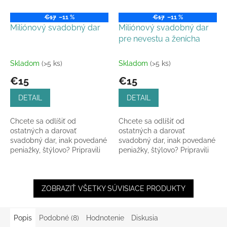
€17
–11 %
€17
–11 %
Miliónový svadobný dar
Miliónový svadobný dar
pre nevestu a ženícha
Skladom
(>5 ks)
Skladom
(>5 ks)
€15
€15
DETAIL
DETAIL
Chcete sa odlíšiť od
Chcete sa odlíšiť od
ostatných a darovať
ostatných a darovať
svadobný dar, inak povedané
svadobný dar, inak povedané
peniažky, štýlovo? Pripravili
peniažky, štýlovo? Pripravili
sme pre vás takúto krásnu
sme pre vás takúto krásnu
drevenú obálku s
drevenú obálku s
gravírovanou,...
gravírovanou,...
ZOBRAZIŤ VŠETKY SÚVISIACE PRODUKTY
Popis
Podobné (8)
Hodnotenie
Diskusia