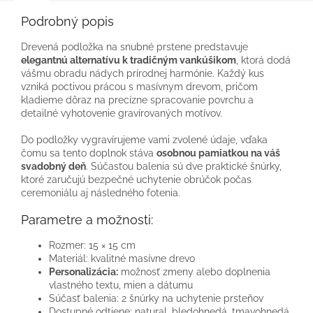
Podrobný popis
Drevená podložka na snubné prstene predstavuje
elegantnú alternatívu k tradičným vankúšikom
, ktorá dodá
vášmu obradu nádych prírodnej harmónie. Každý kus
vzniká poctivou prácou s masívnym drevom, pričom
kladieme dôraz na precízne spracovanie povrchu a
detailné vyhotovenie gravírovaných motívov.
Do podložky vygravírujeme vami zvolené údaje, vďaka
čomu sa tento doplnok stáva
osobnou pamiatkou na váš
svadobný deň
. Súčasťou balenia sú dve praktické šnúrky,
ktoré zaručujú bezpečné uchytenie obrúčok počas
ceremoniálu aj následného fotenia.
Parametre a možnosti:
Rozmer: 15 × 15 cm
Materiál: kvalitné masívne drevo
Personalizácia:
možnosť zmeny alebo doplnenia
vlastného textu, mien a dátumu
Súčasť balenia: 2 šnúrky na uchytenie prsteňov
Dostupné odtiene: natural, bledohnedá, tmavohnedá