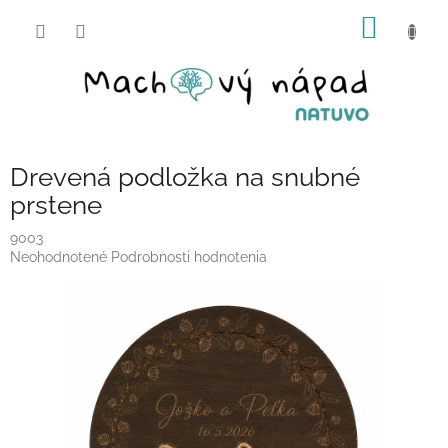
Prejsť
NÁKU
na
obsah
KOŠÍK
Drevená podložka na snubné
prstene
9003
Priemerné
Neohodnotené
Podrobnosti hodnotenia
hodnotenie
produktu
je
0,0
z
5
hviezdičiek.