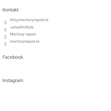
Kontakt
info
@
machovynapad.sk
+421918018329
Machový nápad
machovynapad.sk
Facebook
Instagram