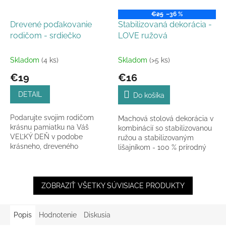
€25
–36 %
Drevené poďakovanie
Stabilizovaná dekorácia -
rodičom - srdiečko
LOVE ružová
Skladom
(4 ks)
Skladom
(>5 ks)
€19
€16
DETAIL
Do košíka
Podarujte svojim rodičom
Machová stolová dekorácia v
krásnu pamiatku na Váš
kombinácií so stabilizovanou
VEĽKÝ DEŇ v podobe
ružou a stabilizovaným
krásneho, dreveného
lišajníkom - 100 % prírodný
poďakovania za všetko, čo
materiál špeciálne upravený.
pre vás spravili až po
moment, kedy ste sa...
ZOBRAZIŤ VŠETKY SÚVISIACE PRODUKTY
Popis
Hodnotenie
Diskusia