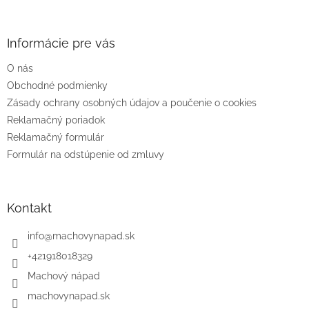
á
p
ä
Informácie pre vás
t
O nás
i
e
Obchodné podmienky
Zásady ochrany osobných údajov a poučenie o cookies
Reklamačný poriadok
Reklamačný formulár
Formulár na odstúpenie od zmluvy
Kontakt
info
@
machovynapad.sk
+421918018329
Machový nápad
machovynapad.sk