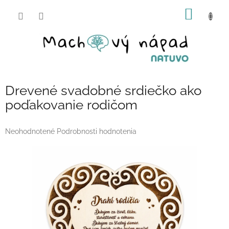
Prejsť
NÁKU
na
obsah
KOŠÍK
Drevené svadobné srdiečko ako
poďakovanie rodičom
Priemerné
Neohodnotené
Podrobnosti hodnotenia
hodnotenie
produktu
je
0,0
z
5
hviezdičiek.