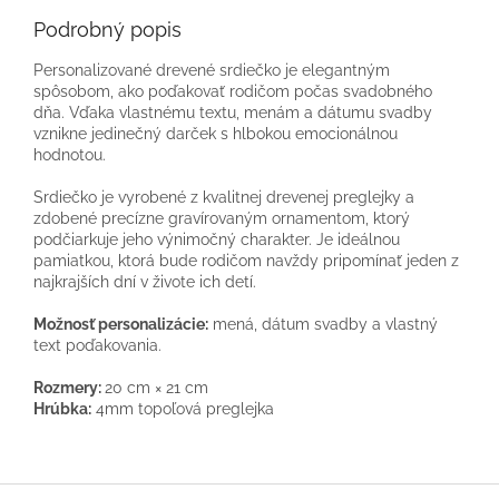
Podrobný popis
Personalizované drevené srdiečko je elegantným
spôsobom, ako poďakovať rodičom počas svadobného
dňa. Vďaka vlastnému textu, menám a dátumu svadby
vznikne jedinečný darček s hlbokou emocionálnou
hodnotou.
Srdiečko je vyrobené z kvalitnej drevenej preglejky a
zdobené precízne gravírovaným ornamentom, ktorý
podčiarkuje jeho výnimočný charakter. Je ideálnou
pamiatkou, ktorá bude rodičom navždy pripomínať jeden z
najkrajších dní v živote ich detí.
Možnosť personalizácie:
mená, dátum svadby a vlastný
text poďakovania.
Rozmery:
20 cm × 21 cm
Hrúbka:
4mm topoľová preglejka
Z