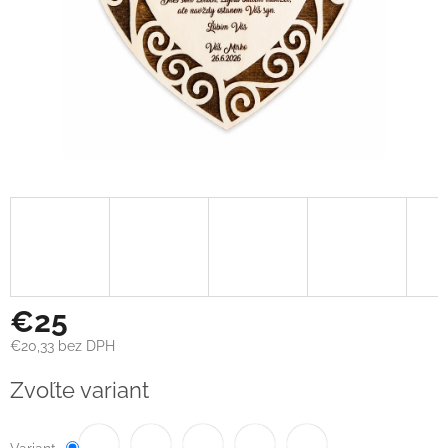
€25
€20,33 bez DPH
Jednotková
Zvoľte variant
cena: