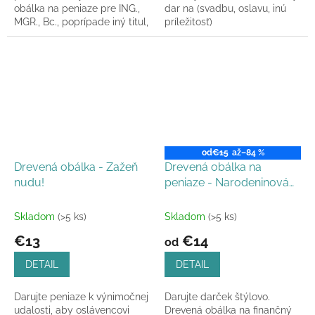
obálka na peniaze pre ING.,
dar na (svadbu, oslavu, inú
MGR., Bc., poprípade iný titul,
príležitosť)
je dokonalým
štýlovo? Peňaženku
riešením. Obálku vyrábame
vyrábame a posielame do
a...
24h.
od
€15
až
–84 %
Drevená obálka - Zažeň
Drevená obálka na
nudu!
peniaze - Narodeninová
fľaška
Skladom
(>5 ks)
Skladom
(>5 ks)
€13
€14
od
DETAIL
DETAIL
Darujte peniaze k výnimočnej
Darujte darček štýlovo.
udalosti, aby oslávencovi
Drevená obálka na finančný