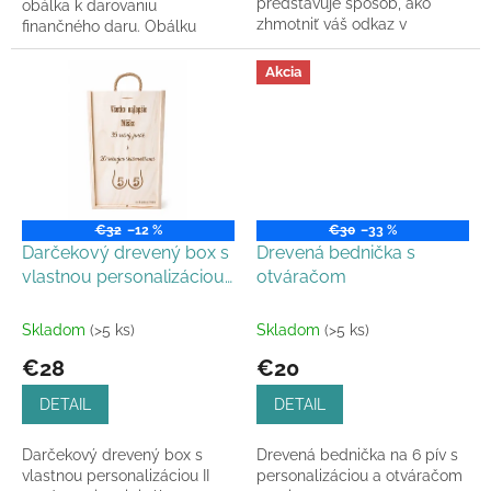
predstavuje spôsob, ako
obálka k darovaniu
zhmotniť váš odkaz v
finančného daru. Obálku
unikátnom dizajnovom
vyrábame a posielame do
prevedení. Každý kus
24h.
Akcia
vyrábame individuálne...
€32
–12 %
€30
–33 %
Darčekový drevený box s
Drevená bednička s
vlastnou personalizáciou
otváračom
II
Skladom
(>5 ks)
Skladom
(>5 ks)
€28
€20
DETAIL
DETAIL
Darčekový drevený box s
Drevená bednička na 6 pív s
vlastnou personalizáciou II
personalizáciou a otváračom