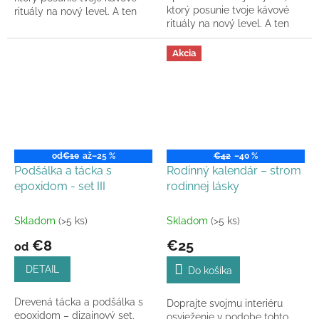
ktorý posunie tvoje kávové
rituály na nový level. A ten
rituály na nový level. A ten
pohárik za 3 €? Totálna
pohárik za 3 €? Totálna
čerešnička!
čerešnička!
Akcia
od
€10
až
–25 %
€42
–40 %
Podšálka a tácka s
Rodinný kalendár – strom
epoxidom - set III
rodinnej lásky
Skladom
(>5 ks)
Skladom
(>5 ks)
€8
€25
od
DETAIL
Do košíka
Drevená tácka a podšálka s
Doprajte svojmu interiéru
epoxidom – dizajnový set,
osvieženie v podobe tohto