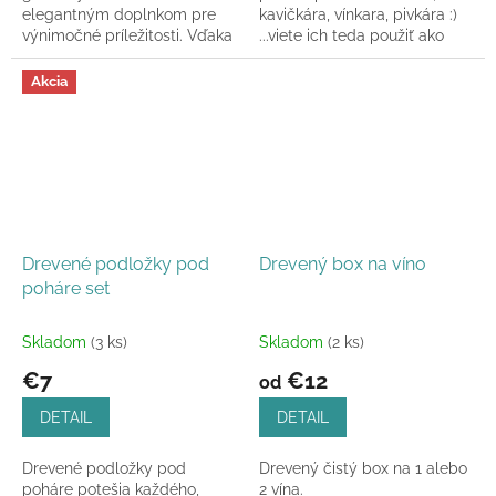
elegantným doplnkom pre
kavičkára, vínkara, pivkára :)
výnimočné príležitosti. Vďaka
...viete ich teda použiť ako
vlastnému gravírovaniu
podpivníky, podložku pod
vytvoríte originálny darček...
víno alebo pod...
Akcia
Drevené podložky pod
Drevený box na víno
poháre set
Skladom
(3 ks)
Skladom
(2 ks)
€7
€12
od
DETAIL
DETAIL
Drevené podložky pod
Drevený čistý box na 1 alebo
poháre potešia každého,
2 vína.