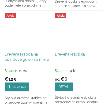
kuchynskom doplnku, ktorý
Drevená doska s epoxidom,
bude nielen praktickým
ktorá zo servírovania spraví
pomocníkom pri príprave
zážitok a z dekorácie
jedál, ale zároveň aj ozdobou
umelecký moment.
Akcia
Akcia
vášho domova,...
Drevená krabica na
Drevená krabička
biliardové gule - na mieru
Skladom
(1 ks)
Skladom
(4 ks)
€125
€6
od
DETAIL
Do košíka
Štýlová drevená krabička z
Štýlová drevená krabica na
borovicového dreva, ideálna
biliardové gule vyrobená na