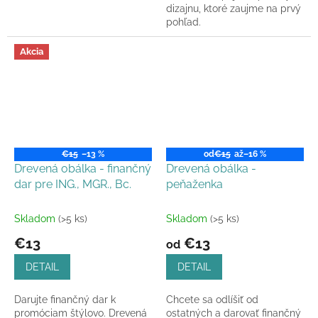
dizajnu, ktoré zaujme na prvý
pohľad.
Akcia
€15
–13 %
od
€15
až
–16 %
Drevená obálka - finančný
Drevená obálka -
dar pre ING., MGR., Bc.
peňaženka
Skladom
(>5 ks)
Skladom
(>5 ks)
€13
€13
od
DETAIL
DETAIL
Darujte finančný dar k
Chcete sa odlíšiť od
promóciam štýlovo. Drevená
ostatných a darovať finančný