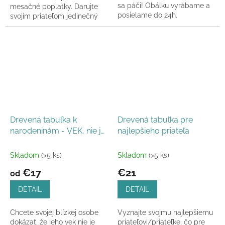
sa páči! Obálku vyrábame a
mesačné poplatky. Darujte
posielame do 24h.
svojim priateľom jedinečný
darček v podobe
"kreditky". Obálku vyrábame
a...
Drevená tabuľka k
Drevená tabuľka pre
narodeninám - VEK, nie je
najlepšieho priateľa
až tak veľa
Skladom
(>5 ks)
Skladom
(>5 ks)
€17
€21
od
DETAIL
DETAIL
Chcete svojej blízkej osobe
Vyznajte svojmu najlepšiemu
dokázať, že jeho vek nie je
priateľovi/priateľke, čo pre