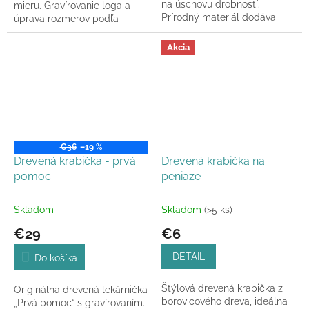
na úschovu drobností.
mieru. Gravírovanie loga a
Prírodný materiál dodáva
úprava rozmerov podľa
elegantný vzhľad a odolnosť.
vašich požiadaviek.
Akcia
€36
–19 %
Drevená krabička - prvá
Drevená krabička na
pomoc
peniaze
Skladom
Skladom
(>5 ks)
€29
€6
DETAIL
Do košíka
Štýlová drevená krabička z
Originálna drevená lekárnička
borovicového dreva, ideálna
„Prvá pomoc“ s gravírovaním.