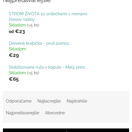
Najpredávanejšie
STROM ŽIVOTA so srdiečkami s menami
členov rodiny
Skladom
(>5 ks)
€23
od
Drevená krabička - prvá pomoc
Skladom
€29
Stabilizovaná ruža v kopule - Malý princ
Skladom
(>5 ks)
€65
R
a
Odporúčame
Najlacnejšie
Najdrahšie
d
e
Najpredávanejšie
Abecedne
n
i