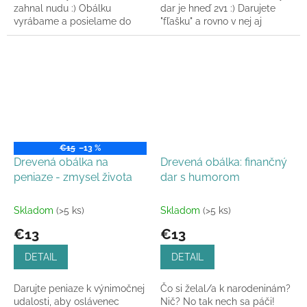
zahnal nudu :) Obálku
dar je hneď 2v1 :) Darujete
vyrábame a posielame do
"fľašku" a rovno v nej aj
24h.
peniaze :) Obálku vyrábame
a posielame do 24h.
€15
–13 %
Drevená obálka na
Drevená obálka: finančný
peniaze - zmysel života
dar s humorom
Skladom
(>5 ks)
Skladom
(>5 ks)
€13
€13
DETAIL
DETAIL
Darujte peniaze k výnimočnej
Čo si želal/a k narodeninám?
udalosti, aby oslávenec
Nič? No tak nech sa páči!