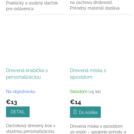
na úschovu drobností.
Praktický a osobný darček
Prírodný materiál dodáva
pre oslávenca.
elegantný vzhľad a odolnosť.
Drevená krabička s
Drevená miska s
personalizáciou
epoxidom
Na objednávku
Skladom
(>5 ks)
€13
€14
DETAIL
Do košíka
Darčekový drevený box s
Drevená miska s epoxidom
vlastnou personalizáciou.
vo vnútri – spojenie prírody a