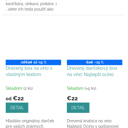
kavičkára, vínkara, pivkára :)
...viete ich teda použiť ako
podpivníky, podložku pod
víno alebo pod...
od
€26
až
–15 %
€26
–15 %
Drevený box na víno s
Drevený darčekový box
vlastným textom
na víno: Najlepší ocino
Skladom
(2 ks)
Skladom
(>5 ks)
€22
€22
od
DETAIL
DETAIL
Hľadáte originálny darček
Drevená krabica na víno
pre vašich známych,
Najlepší Ocino v gaštanovej