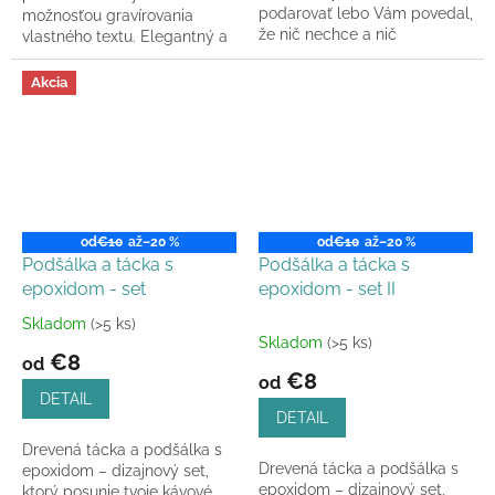
podarovať lebo Vám povedal,
možnosťou gravírovania
že nič nechce a nič
vlastného textu. Elegantný a
nepotrebuje? No a čo takto
zároveň osobný doplnok do
spraviť z neho...
domácnosti, ktorý uľahčí
Akcia
obúvanie a...
od
€10
až
–20 %
od
€10
až
–20 %
Podšálka a tácka s
Podšálka a tácka s
epoxidom - set
epoxidom - set II
Skladom
(>5 ks)
Priemerné
Skladom
(>5 ks)
hodnotenie
€8
od
produktu
€8
od
je
DETAIL
3,0
DETAIL
z
Drevená tácka a podšálka s
5
Drevená tácka a podšálka s
epoxidom – dizajnový set,
hviezdičiek.
epoxidom – dizajnový set,
ktorý posunie tvoje kávové