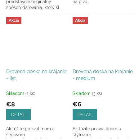
predstavuje originálny
na pivo.
spôsob darovania, ktorý si
prispôsobíte podľa svojich
predstáv. Tento produkt...
Akcia
Akcia
Drevená doska na krájanie
Drevená doska na krájanie
- list
- medium
Skladom
(1 ks)
Skladom
(3 ks)
€8
€6
DETAIL
DETAIL
Ak túžite po kvalitnom a
Ak túžite po kvalitnom a
štýlovom
štýlovom