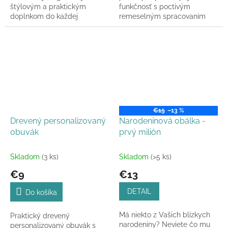
štýlovým a praktickým
funkčnosť s poctivým
doplnkom do každej
remeselným spracovaním
domácnosti. Výrobok z
pre každú príležitosť. V rámci
masívneho dreva obsahuje
personalizácie ponúkame
kvalitný kovový...
Text...
€15
–13 %
Drevený personalizovaný
Narodeninová obálka -
obuvák
prvý milión
Skladom
(3 ks)
Skladom
(>5 ks)
€9
€13
DETAIL
Do košíka
Má niekto z Vašich blízkych
Praktický drevený
narodeniny? Neviete čo mu
personalizovaný obuvák s