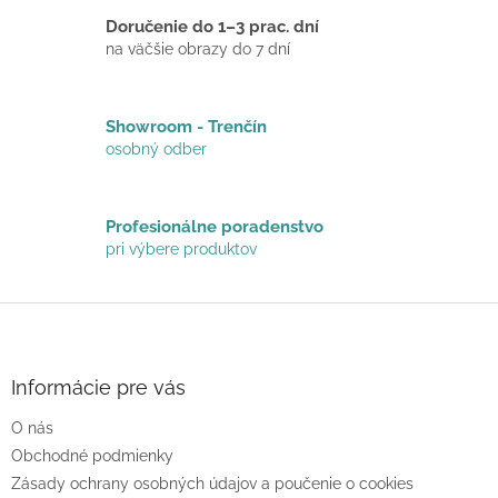
u
Doručenie do 1–3 prac. dní
na väčšie obrazy do 7 dní
Showroom - Trenčín
osobný odber
Profesionálne poradenstvo
pri výbere produktov
Z
á
p
ä
Informácie pre vás
t
O nás
i
e
Obchodné podmienky
Zásady ochrany osobných údajov a poučenie o cookies