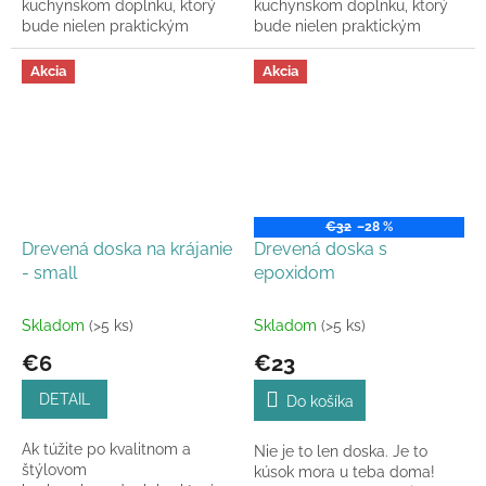
kuchynskom doplnku, ktorý
kuchynskom doplnku, ktorý
bude nielen praktickým
bude nielen praktickým
pomocníkom pri príprave
pomocníkom pri príprave
jedál, ale zároveň aj ozdobou
jedál, ale zároveň aj ozdobou
Akcia
Akcia
vášho domova,...
vášho domova,...
€32
–28 %
Drevená doska na krájanie
Drevená doska s
- small
epoxidom
Skladom
(>5 ks)
Skladom
(>5 ks)
€6
€23
DETAIL
Do košíka
Ak túžite po kvalitnom a
Nie je to len doska. Je to
štýlovom
kúsok mora u teba doma!