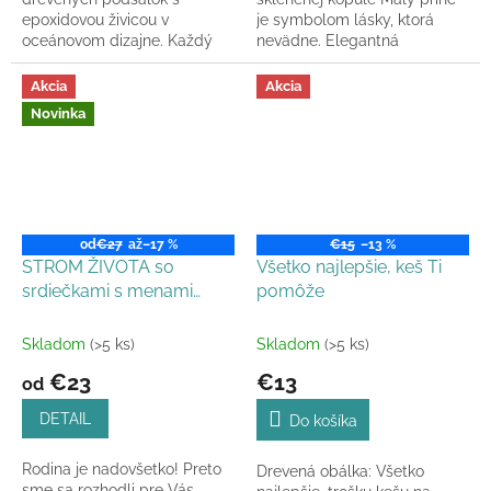
epoxidovou živicou v
je symbolom lásky, ktorá
oceánovom dizajne. Každý
nevädne. Elegantná
kus je originál, ktorý ochráni
dekorácia so stabilizovaným
váš stôl pred škvrnami a
machom, ktorá vydrží celé
Akcia
Akcia
zároveň...
roky.
Novinka
od
€27
až
–17 %
€15
–13 %
STROM ŽIVOTA so
Všetko najlepšie, keš Ti
srdiečkami s menami
pomôže
členov rodiny
Skladom
(>5 ks)
Skladom
(>5 ks)
€23
€13
od
DETAIL
Do košíka
Rodina je nadovšetko! Preto
Drevená obálka: Všetko
sme sa rozhodli pre Vás