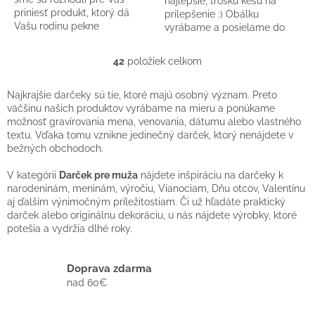
najlepšie, trošku kešu na
priniesť produkt, ktorý dá
prilepšenie :) Obálku
Vašu rodinu pekne
vyrábame a posielame do
dohromady na jednom
24h.
STROME ŽIVOTA.
42
položiek celkom
O
v
l
Najkrajšie darčeky sú tie, ktoré majú osobný význam. Preto
á
väčšinu našich produktov vyrábame na mieru a ponúkame
d
možnosť gravírovania mena, venovania, dátumu alebo vlastného
a
textu. Vďaka tomu vznikne jedinečný darček, ktorý nenájdete v
c
bežných obchodoch.
i
e
V kategórii
Darček pre muža
nájdete inšpiráciu na darčeky k
p
narodeninám, meninám, výročiu, Vianociam, Dňu otcov, Valentínu
r
aj ďalším výnimočným príležitostiam. Či už hľadáte praktický
v
darček alebo originálnu dekoráciu, u nás nájdete výrobky, ktoré
k
potešia a vydržia dlhé roky.
y
v
ý
Doprava zdarma
p
nad 60€
i
s