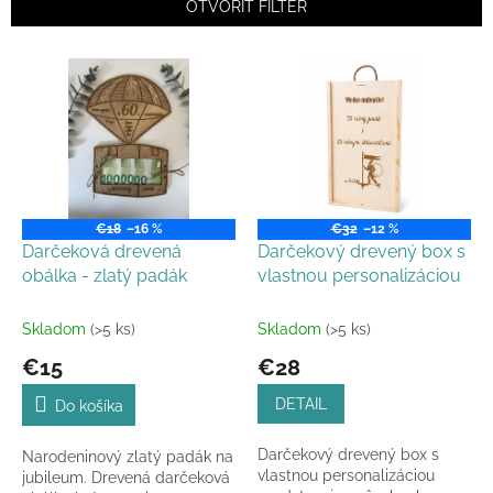
e
OTVORIŤ FILTER
p
r
V
o
ý
d
p
u
i
k
s
t
p
o
r
v
o
€18
–16 %
€32
–12 %
d
Darčeková drevená
Darčekový drevený box s
u
obálka - zlatý padák
vlastnou personalizáciou
k
t
Skladom
(>5 ks)
Skladom
(>5 ks)
o
€15
€28
v
DETAIL
Do košíka
Darčekový drevený box s
Narodeninový zlatý padák na
vlastnou personalizáciou
jubileum. Drevená darčeková