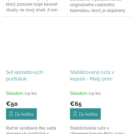
ktorý posunie tvoje kávové
originálneho rodinného
rituály na nový level. A ten
kalendáru, ktorý je doplnený
pohárik za 3 €? Totálna
o skladacie časti v tvare
čerešnička!
puzzle so srdiečkovými...
Set epoxidových
Stabilizovaná ruža v
podšálok
kopule - Malý princ
Skladom
(>5 ks)
Skladom
(>5 ks)
€50
€65
Do košíka
Do košíka
Ručne vyrábaná 6ks sada
Stabilizovaná ruža v
drevených podšálok s
sklenenej kopule Malý princ