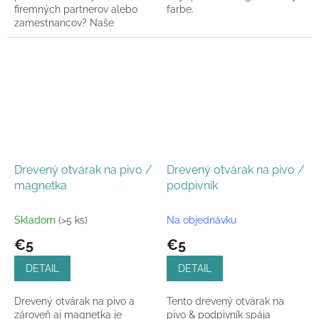
firemných partnerov alebo
farbe.
zamestnancov? Naše
drevené boxy na 1 alebo 2
vína sú ideálnou voľbou.
Drevený otvárak na pivo /
Drevený otvárak na pivo /
magnetka
podpivník
Skladom
(>5 ks)
Na objednávku
€5
€5
DETAIL
DETAIL
Drevený otvárak na pivo a
Tento drevený otvárak na
zároveň aj magnetka je
pivo & podpivník spája