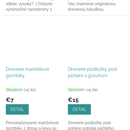
vôbec vysoký? :) Oslávte
Vás znamená originálnou,
výnimočné narodeniny s
drevenou tabuľkou.
touto krásne vyrobenou
drevenou tabuľkou v štýle....
Drevené manžetové
Drevené podložky pod
gombíky
poháre s gravírom
Skladom
(>5 ks)
Skladom
(>5 ks)
€7
€15
DETAIL
DETAIL
Personalizované manžetové
Drevené podložky pod
gombíky z dreva a kovu sú
poháre potešia každého,