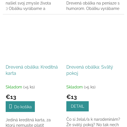
našiel svoj zmysle života
Drevená obálka na peniaze s
:) Obálku vyrábame a
humorom. Obálku vyrábame
posielame do 24h.
a posielame do 24h.
Drevená obálka: Kreditná
Drevená obálka: Svätý
karta
pokoj
Skladom
(>5 ks)
Skladom
(>5 ks)
€13
€13
DETAIL
Do košíka
Čo si želal/a k narodeninám?
Jediná kreditná karta, za
Že svätý pokoj? No tak nech
ktorú nemusíte platiť