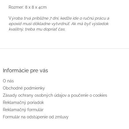
Rozmer: 8 x 8 x 4cm
V
ýroba trvá približne 7 dní, keďže ide o ručnú prácu a
epoxid musí dôkladne vytvrdnúť. Ak má byť výsledok
kvalitný, treba mu dopriať čas.
Z
á
p
ä
Informácie pre vás
t
O nás
i
e
Obchodné podmienky
Zásady ochrany osobných údajov a poučenie o cookies
Reklamačný poriadok
Reklamačný formulár
Formulár na odstúpenie od zmluvy