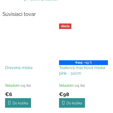
Súvisiaci tovar
Akcia
€113
–13 %
Drevená miska
Teaková machová miska
pink - 30cm
Skladom
(>5 ks)
Skladom
(>5 ks)
€6
€98
Do košíka
Do košíka