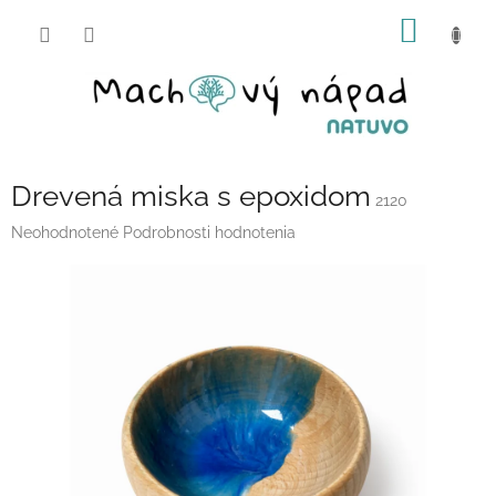
Prejsť
NÁKU
na
obsah
KOŠÍK
Drevená miska s epoxidom
2120
Priemerné
Neohodnotené
Podrobnosti hodnotenia
hodnotenie
produktu
je
0,0
z
5
hviezdičiek.