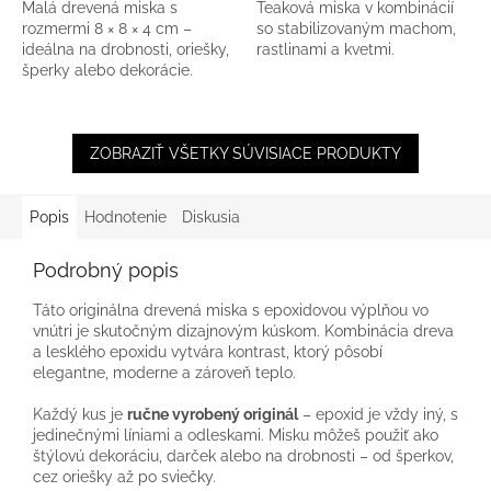
Malá drevená miska s
Teaková miska v kombinácií
rozmermi 8 × 8 × 4 cm –
so stabilizovaným machom,
ideálna na drobnosti, oriešky,
rastlinami a kvetmi.
šperky alebo dekorácie.
Prírodný dizajn a kvalitné
spracovanie.
ZOBRAZIŤ VŠETKY SÚVISIACE PRODUKTY
Popis
Hodnotenie
Diskusia
Podrobný popis
Táto originálna drevená miska s epoxidovou výplňou vo
vnútri je skutočným dizajnovým kúskom. Kombinácia dreva
a lesklého epoxidu vytvára kontrast, ktorý pôsobí
elegantne, moderne a zároveň teplo.
Každý kus je
ručne vyrobený originál
– epoxid je vždy iný, s
jedinečnými líniami a odleskami. Misku môžeš použiť ako
štýlovú dekoráciu, darček alebo na drobnosti – od šperkov,
cez oriešky až po sviečky.