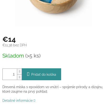
€14
€11,38 bez DPH
Jednotková
Skladom
(>5 ks)
cena:
Pridať do košíka
Drevená miska s epoxidom vo vnútri – spojenie prírody a dizajnu,
ktoré zaujme na prvý pohľad.
Detailné informácie