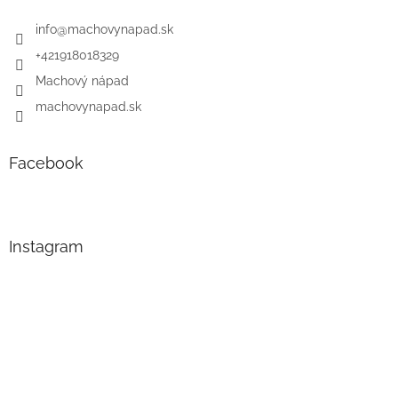
info
@
machovynapad.sk
+421918018329
Machový nápad
machovynapad.sk
Facebook
Instagram