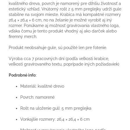
kvalitného dreva, povrch je namorený pre dlhšiu životnosť a
estetický vzhľad. Vnútorný rošt z 5 mm preglejky udrží gule
stabilne na svojom mieste. Krabica má kompaktné rozmery
26,4 × 26,4 × 6 cm, no na želanie je možné vyrobiť aj iný
rozmer. Ponúkame aj možnosť gravírovania vlastného loga,
vďaka čomu je tento produkt vhodný aj ako darček alebo
firemný merch.
Produkt neobsahuje gule, sú použité len pre fotenie.
Výroba cca 7 pracovných dní (podľa veľkosti krabice,
veľkosti gravírovaného textu, poprípade iných požiadaviek)
Podrobné info:
Materiál: kvalitné drevo
Povrch: namorené
Rošt na uloženie gulí: 5 mm preglejka
Vonkajšie rozmery: 26,4 × 26,4 × 6 cm