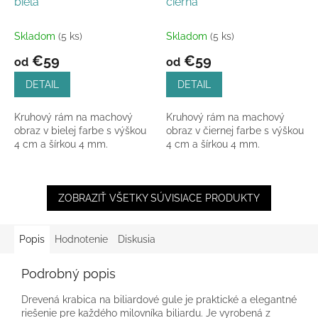
biela
čierna
Skladom
(5 ks)
Skladom
(5 ks)
€59
€59
od
od
DETAIL
DETAIL
Kruhový rám na machový
Kruhový rám na machový
obraz v bielej farbe s výškou
obraz v čiernej farbe s výškou
4 cm a šírkou 4 mm.
4 cm a šírkou 4 mm.
ZOBRAZIŤ VŠETKY SÚVISIACE PRODUKTY
Popis
Hodnotenie
Diskusia
Podrobný popis
Drevená krabica na biliardové gule je praktické a elegantné
riešenie pre každého milovníka biliardu. Je vyrobená z