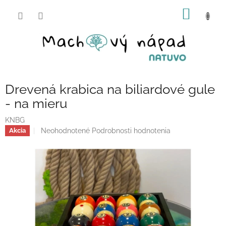
Prejsť
NÁKU
na
obsah
KOŠÍK
Drevená krabica na biliardové gule
- na mieru
KNBG
Priemerné
Neohodnotené
Podrobnosti hodnotenia
Akcia
hodnotenie
produktu
je
0,0
z
5
hviezdičiek.