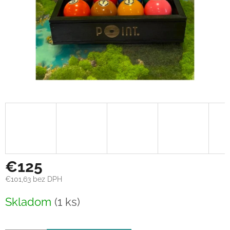
€125
€101,63 bez DPH
Jednotková
Skladom
(1 ks)
cena: