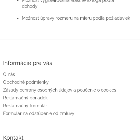
Možnosť vygravírovania vlastného loga podľa
dohody
Možnosť úpravy rozmeru na mieru podľa požiadaviek
Z
á
p
ä
Informácie pre vás
t
O nás
i
e
Obchodné podmienky
Zásady ochrany osobných údajov a poučenie o cookies
Reklamačný poriadok
Reklamačný formulár
Formulár na odstúpenie od zmluvy
Kontakt