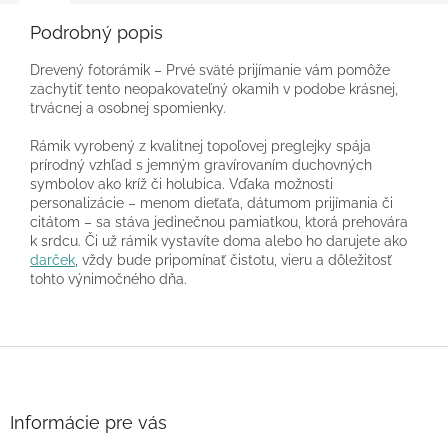
Podrobný popis
Drevený fotorámik – Prvé sväté prijímanie vám pomôže
zachytiť tento neopakovateľný okamih v podobe krásnej,
trvácnej a osobnej spomienky.
Rámik vyrobený z kvalitnej topoľovej preglejky spája
prírodný vzhľad s jemným gravírovaním duchovných
symbolov ako kríž či holubica. Vďaka možnosti
personalizácie – menom dieťaťa, dátumom prijímania či
citátom – sa stáva jedinečnou pamiatkou, ktorá prehovára
k srdcu. Či už rámik vystavíte doma alebo ho darujete ako
darček
, vždy bude pripomínať čistotu, vieru a dôležitosť
tohto výnimočného dňa.
Z
á
p
ä
Informácie pre vás
t