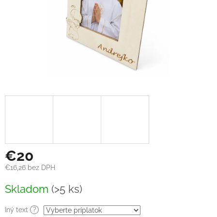
€20
€16,26
bez DPH
Jednotková
Skladom
(>5 ks)
cena:
Iný text
?