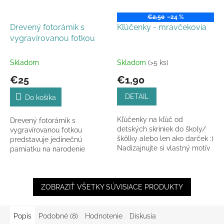
€2,50
–24 %
Drevený fotorámik s
Kľúčenky - mravčekovia
vygravírovanou fotkou
Skladom
Skladom
(>5 ks)
€25
€1,90
DETAIL
Do košíka
Kľúčenky na kľúč od
Drevený fotorámik s
detských skriniek do školy/
vygravírovanou fotkou
škôlky alebo len ako darček :)
predstavuje jedinečnú
Nadizajnujte si vlastný motív
pamiatku na narodenie
okrúhlych príveskov.
dieťatka. Na základe vami
poskytnutej fotografie
vytvoríme precízny...
ZOBRAZIŤ VŠETKY SÚVISIACE PRODUKTY
Popis
Podobné (8)
Hodnotenie
Diskusia