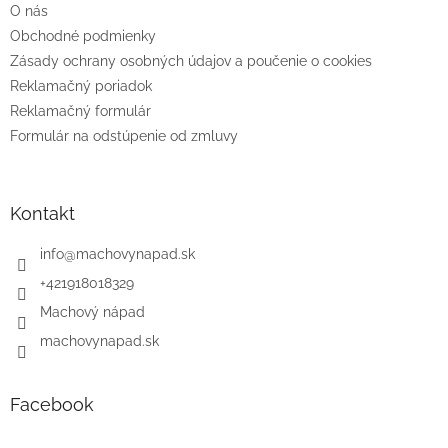
O nás
i
e
Obchodné podmienky
Zásady ochrany osobných údajov a poučenie o cookies
Reklamačný poriadok
Reklamačný formulár
Formulár na odstúpenie od zmluvy
Kontakt
info
@
machovynapad.sk
+421918018329
Machový nápad
machovynapad.sk
Facebook