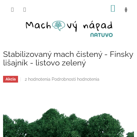
Prejsť
NÁKU
na
obsah
KOŠÍK
Stabilizovaný mach čistený - Fínsky
lišajník - listovo zelený
Priemerné
2 hodnotenia
Podrobnosti hodnotenia
Akcia
hodnotenie
produktu
je
5,0
z
5
hviezdičiek.