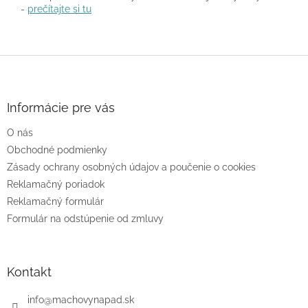
-
prečítajte si tu
Z
á
p
ä
Informácie pre vás
t
O nás
i
e
Obchodné podmienky
Zásady ochrany osobných údajov a poučenie o cookies
Reklamačný poriadok
Reklamačný formulár
Formulár na odstúpenie od zmluvy
Kontakt
info
@
machovynapad.sk