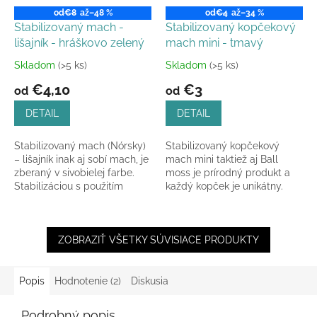
od
€8
až
–48 %
od
€4
až
–34 %
Stabilizovaný mach -
Stabilizovaný kopčekový
lišajník - hráškovo zelený
mach mini - tmavý
Skladom
(>5 ks)
Skladom
(>5 ks)
Priemerné
Priemerné
hodnotenie
hodnotenie
€4,10
€3
od
od
produktu
produktu
je
je
DETAIL
DETAIL
4,5
5,0
z
z
Stabilizovaný mach (Nórsky)
Stabilizovaný kopčekový
5
5
– lišajník inak aj sobí mach, je
mach mini taktiež aj Ball
hviezdičiek.
hviezdičiek.
zberaný v sivobielej farbe.
moss je prírodný produkt a
Stabilizáciou s použitím
každý kopček je unikátny.
prírodných farbív dodáva
lišajníku...
ZOBRAZIŤ VŠETKY SÚVISIACE PRODUKTY
Popis
Hodnotenie (2)
Diskusia
Podrobný popis