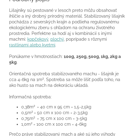
Lišajníky sú pestované v lesoch preto môžu obsahovať
ihličie a iný drobný prírodný materiál. Stabilizovaný lišajník
pochádza z severských krajín a podlieha regulovanému
ekologickému zberu s ohľadom na ochranu životného
prostredia. Perfektne sa hodí aj v kombinácií s inými
machmi:
kopčekový
,
plochý
, poprípade s rôznymi
rastlinami alebo kvetmi
.
Ponúkame v hmotnostiach:
100g,
250g, 500g, 1kg, 2kg a
5kg
.
Orientačná spotreba stabilizovaného machu - lišajník je
2
cca 4-6kg na 1m
. Spotreba sa môže líšiť podľa toho, na
ako husto sa mach na dekoráciu ukladá.
Informačná spotreba:
2
0,38m
= 40 cm x 95 cm = 1,5-2,5kg
2
0,5m
= 50 cm x 100 cm = 2-3,5kg
2
0,75m
= 75 cm x 100 cm = 3-5kg
2
1,0m
= 100 cm x 100 cm = 4-6kg
Prečo práve stabilizovaný mach a aké sú jeho výhody