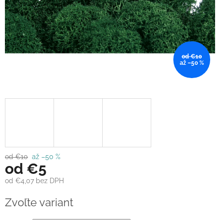
od €10
až –50 %
od €10
až –50 %
od
€5
od
€4,07
bez DPH
Jednotková
Zvoľte variant
cena: