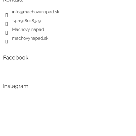
info
@
machovynapad.sk
+421918018329
Machový nápad
machovynapad.sk
Facebook
Instagram