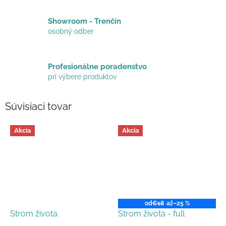
Showroom - Trenčín
osobný odber
Profesionálne poradenstvo
pri výbere produktov
Súvisiaci tovar
Akcia
Akcia
od
€18
až
–25 %
Strom života
Strom života - full