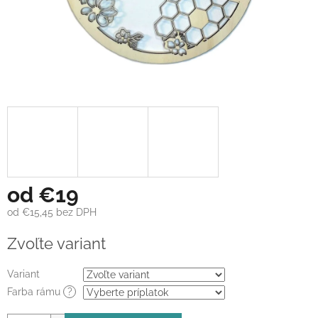
od
€19
od
€15,45
bez DPH
Jednotková
Zvoľte variant
cena:
Variant
Farba rámu
?