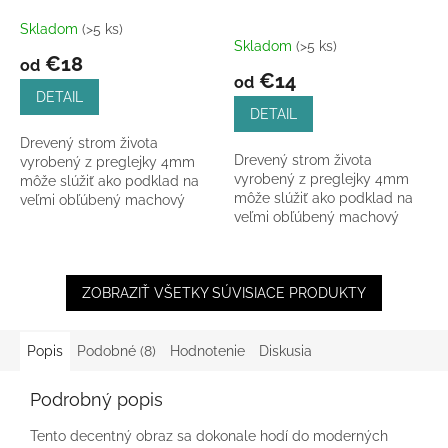
Skladom
(>5 ks)
Priemerné
Skladom
(>5 ks)
hodnotenie
€18
od
produktu
€14
od
je
DETAIL
5,0
DETAIL
z
Drevený strom života
5
Drevený strom života
vyrobený z preglejky 4mm
hviezdičiek.
vyrobený z preglejky 4mm
môže slúžiť ako podklad na
môže slúžiť ako podklad na
veľmi obľúbený machový
veľmi obľúbený machový
strom života.
strom života.
ZOBRAZIŤ VŠETKY SÚVISIACE PRODUKTY
Popis
Podobné (8)
Hodnotenie
Diskusia
Podrobný popis
Tento decentný obraz sa dokonale hodí do moderných