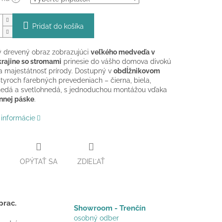
Pridať do košíka
 drevený obraz zobrazujúci
veľkého medveďa v
krajine so stromami
prinesie do vášho domova divokú
a majestátnosť prírody. Dostupný v
obdĺžnikovom
tyroch farebných prevedeniach – čierna, biela,
edá a svetlohnedá, s jednoduchou montážou vďaka
nnej páske
.
 informácie
OPÝTAŤ SA
ZDIEĽAŤ
prac.
Showroom - Trenčín
osobný odber