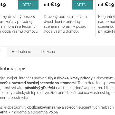
19
€19
€19
od
od
DETAIL
DETAIL
ntný drevený obraz s
Drevený obraz s motívom
Elegantný
om koňa v prírodnej
dvoch koní v prírodnej
nádhernou
ii s horami a lesom v
scenérii s horami v pozadí
scenériou
í dodá vášmu domovu
dodá vášmu domovu
pri jazier
féru pokoja a slobody.
elegantný a harmonický
stromami 
pný v obdĺžnikovom...
vzhľad. Obraz je v elipsovom
Dostupný 
ráme a...
ráme a šty
s
Hodnotenie
Diskusia
robný popis
jte svojmu interiéru nádych
sily a divokej krásy prírody
s dreveným 
eďa uprostred horskej scenérie so stromami
. Tento detailne spraco
, ktorá vytvára
pôsobivý 3D efekt
na stene a dodáva priestoru hĺbku. 
esto syntetických lepidiel využíva prirodzená lepiaca vlastnosť lignoc
tnému prostrediu.
z je dostupný v
obdĺžnikovom ráme
a štyroch elegantných farbách:
ierna
– moderná a elegantná voľba