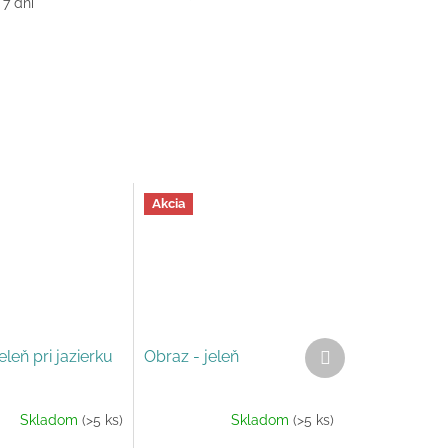
 7 dní
Akcia
Ďalší
eleň pri jazierku
Obraz - jeleň
produkt
Skladom
(>5 ks)
Skladom
(>5 ks)