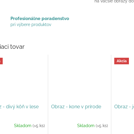
na väčšie obrazy do
Profesionálne poradenstvo
pri výbere produktov
iaci tovar
a
Akcia
 - divý kôň v lese
Obraz - kone v prírode
Obraz - j
Skladom
(>5 ks)
Skladom
(>5 ks)