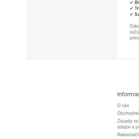
✔
Bi
✔
T
✔
S
Doko
súča
prie
Z
á
p
ä
t
Informác
i
e
O nás
Obchodné
Zásady oc
údajov a p
Reklamačn