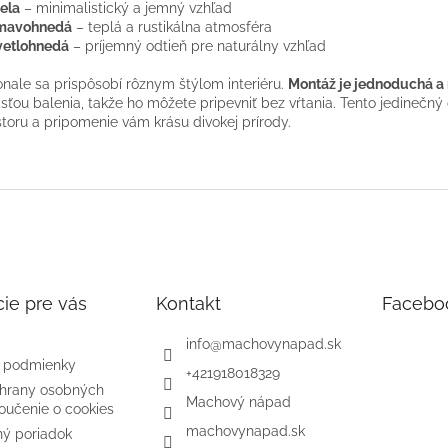
ela
– minimalistický a jemný vzhľad
mavohnedá
– teplá a rustikálna atmosféra
vetlohnedá
– príjemný odtieň pre naturálny vzhľad
nale sa prispôsobí rôznym štýlom interiéru.
Montáž je jednoduchá a 
sťou balenia, takže ho môžete pripevniť bez vŕtania. Tento jedineč
storu a pripomenie vám krásu divokej prírody.
ie pre vás
Kontakt
Facebo
info
@
machovynapad.sk
 podmienky
+421918018329
hrany osobných
Machový nápad
oučenie o cookies
machovynapad.sk
ý poriadok