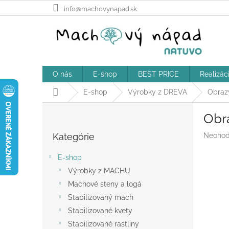
Prejsť
info@machovynapad.sk
na
obsah
O nás
E-shop
BEST PRICE
Realizác
Domov
E-shop
Výrobky z DREVA
Obraz
B
Obr
o
Preskočiť
č
Prieme
Kategórie
Neohod
kategórie
n
hodnot
ý
produk
E-shop
p
je
Výrobky z MACHU
a
0,0
z
Machové steny a logá
n
5
e
Stabilizovaný mach
hviezdič
l
Stabilizované kvety
Stabilizované rastliny