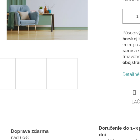
Pôsobivý
horskej 
energiu 
ráme
a š
tmavohn
obojstra
Detailné
TLAČ
Doručenie do 1–3 
Doprava zdarma
dní
nad 60€