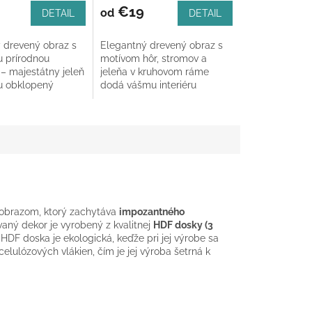
€19
od
DETAIL
DETAIL
 drevený obraz s
Elegantný drevený obraz s
 prírodnou
motívom hôr, stromov a
 – majestátny jeleň
jeleňa v kruhovom ráme
ku obklopený
dodá vášmu interiéru
a horami.
nádych prírody. Dostupný v
v obdĺžnikovom
troch veľkostiach (30 cm, 40
roch...
cm, 50...
obrazom, ktorý zachytáva
impozantného
vaný dekor je vyrobený z kvalitnej
HDF dosky (3
HDF doska je ekologická, keďže pri jej výrobe sa
elulózových vlákien, čím je jej výroba šetrná k