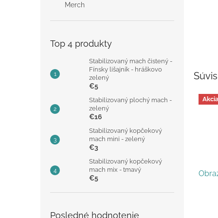
Merch
Top 4 produkty
Stabilizovaný mach čistený -
Fínsky lišajník - hráškovo
Súvis
zelený
€5
Akci
Stabilizovaný plochý mach -
zelený
€16
Stabilizovaný kopčekový
mach mini - zelený
€3
Stabilizovaný kopčekový
mach mix - tmavý
Obraz
€5
Posledné hodnotenie