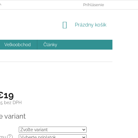
ÝCH ÚDAJOV A POUČENIE O COOKIES
Prihlásenie
REKLAMAČNÝ PORIADOK
NÁKUPNÝ
Prázdny košík
KOŠÍK
Veľkoobchod
Články
€19
45
bez DPH
ová
e variant
ámu
?