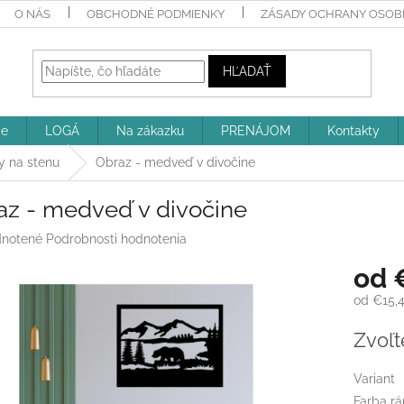
O NÁS
OBCHODNÉ PODMIENKY
ZÁSADY OCHRANY OSOBN
HĽADAŤ
ie
LOGÁ
Na zákazku
PRENÁJOM
Kontakty
y na stenu
Obraz - medveď v divočine
az - medveď v divočine
rné
notené
Podrobnosti hodnotenia
enie
od
tu
od
€15,
Jednotk
Zvoľt
cena:
iek.
Variant
Farba r