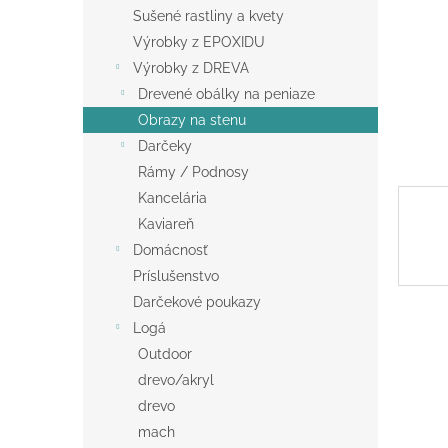
Sušené rastliny a kvety
Výrobky z EPOXIDU
Výrobky z DREVA
Drevené obálky na peniaze
Obrazy na stenu
Darčeky
Rámy / Podnosy
Kancelária
Kaviareň
Domácnosť
Príslušenstvo
Darčekové poukazy
Logá
Outdoor
drevo/akryl
drevo
mach