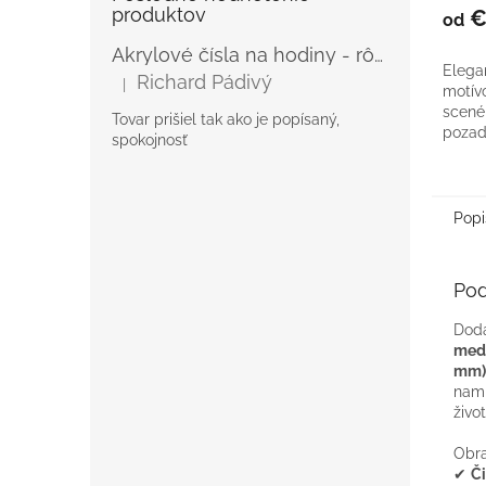
produktov
€
od
Akrylové čísla na hodiny - rôzne
Elega
Richard Pádivý
|
Hodnotenie produktu je 5 z 5 hviezdičiek.
motív
scenér
Tovar prišiel tak ako je popísaný,
pozad
spokojnosť
atmos
Dostu
Popi
Pod
Doda
medv
mm)
nami
živo
Obra
✔
Č