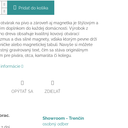
Pridať do košíka
otvárak na pivo a zároveň aj magnetka je štýlovým a
kým doplnkom do každej domácnosti. Výrobok z
o dreva obsahuje kvalitný kovový otvárací
mus a dva silné magnety, vďaka ktorým pevne drží
ničke alebo magnetickej tabuli. Navyše si môžete
lastný gravírovaný text, čím sa stáva originálnym
 pre pivára, otca, kamaráta či kolegu.
 informácie
OPÝTAŤ SA
ZDIEĽAŤ
prac.
Showroom - Trenčín
osobný odber
 7 dní