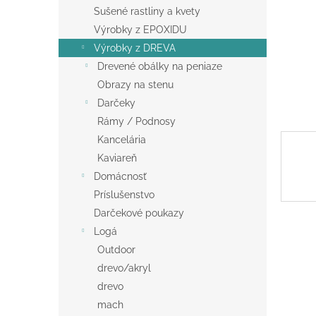
Sušené rastliny a kvety
Výrobky z EPOXIDU
Výrobky z DREVA
Drevené obálky na peniaze
Obrazy na stenu
Darčeky
Rámy / Podnosy
Kancelária
Kaviareň
Domácnosť
Príslušenstvo
Darčekové poukazy
Logá
Outdoor
drevo/akryl
drevo
mach