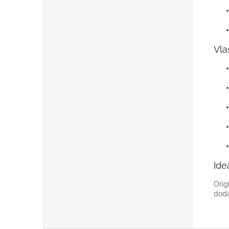
Vla
Ide
Orig
dodá