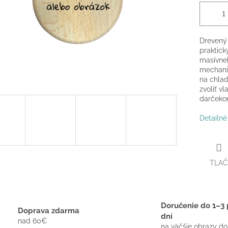
Drevený 
praktic
masívneh
mechaniz
na chlad
zvoliť v
darčekom
Detailné
TLAČ
Doručenie do 1–3 
Doprava zdarma
dní
nad 60€
na väčšie obrazy do