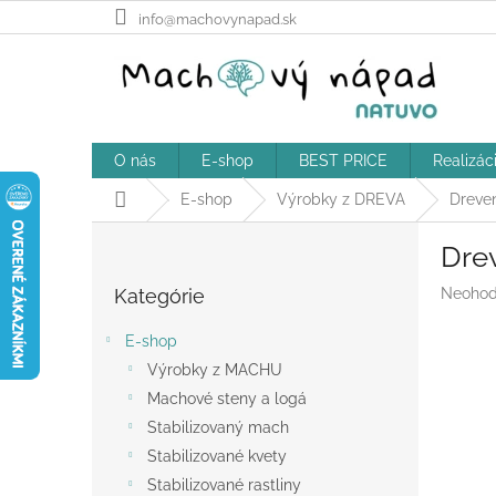
Prejsť
info@machovynapad.sk
na
obsah
O nás
E-shop
BEST PRICE
Realizác
Domov
E-shop
Výrobky z DREVA
Dreve
B
Dre
o
Preskočiť
č
Prieme
Kategórie
Neohod
kategórie
n
hodnot
ý
produk
E-shop
p
je
Výrobky z MACHU
a
0,0
z
Machové steny a logá
n
5
e
Stabilizovaný mach
hviezdič
l
Stabilizované kvety
Stabilizované rastliny