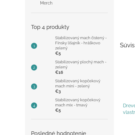
Merch
Top 4 produkty
Stabilizovaný mach čistený -
Fínsky lišajník - hráškovo
Súvis
zelený
€5
Stabilizovaný plochý mach -
zelený
€16
Stabilizovaný kopčekový
mach mini - zelený
€3
Stabilizovaný kopčekový
mach mix - tmavý
Dreve
€5
vlas
Posledné hodnotenie