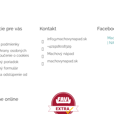
ie pre vás
Kontakt
Facebo
Mac
info
@
machovynapad.sk
| N
 podmienky
+421918018329
hrany osobných
Machový nápad
oučenie o cookies
machovynapad.sk
ý poriadok
ý formulár
na odstúpenie od
me online