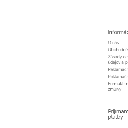
Z
á
p
ä
t
Informác
i
e
O nás
Obchodné
Zásady oc
údajov a p
Reklamačn
Reklamačn
Formulár 
zmluvy
Prijíma
platby