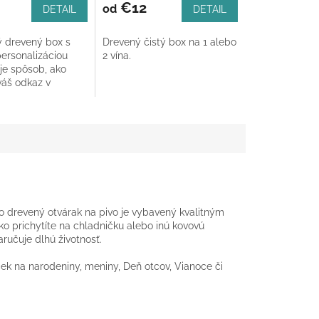
€12
od
DETAIL
DETAIL
 drevený box s
Drevený čistý box na 1 alebo
personalizáciou
2 vína.
je spôsob, ako
váš odkaz v
 dizajnovom
. Každý kus
ndividuálne...
to drevený otvárak na pivo je vybavený kvalitným
prichytíte na chladničku alebo inú kovovú
učuje dlhú životnosť.
ček na narodeniny, meniny, Deň otcov, Vianoce či