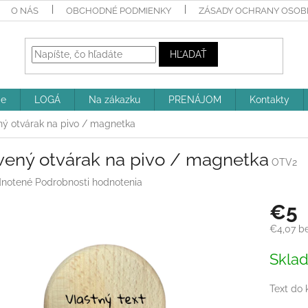
O NÁS
OBCHODNÉ PODMIENKY
ZÁSADY OCHRANY OSOBN
HĽADAŤ
ie
LOGÁ
Na zákazku
PRENÁJOM
Kontakty
ný otvárak na pivo / magnetka
vený otvárak na pivo / magnetka
OTV2
rné
notené
Podrobnosti hodnotenia
enie
€5
tu
€4,07
be
Jednotk
Skla
cena:
iek.
Text do