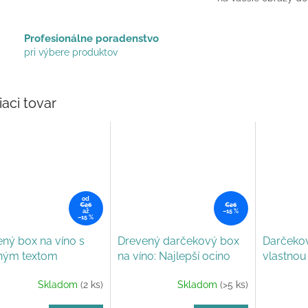
Profesionálne poradenstvo
pri výbere produktov
iaci tovar
od
€26
€26
až
–15 %
–15 %
ný box na víno s
Drevený darčekový box
Darčekov
tným textom
na víno: Najlepší ocino
vlastnou
Skladom
(2 ks)
Skladom
(>5 ks)