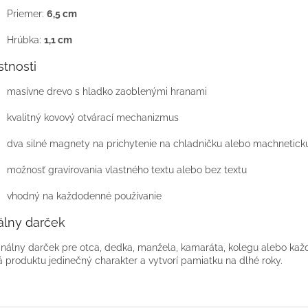
Priemer:
6,5 cm
Hrúbka:
1,1 cm
stnosti
masívne drevo s hladko zaoblenými hranami
kvalitný kovový otvárací mechanizmus
dva silné magnety na prichytenie na chladničku alebo machnetick
možnosť gravírovania vlastného textu alebo bez textu
vhodný na každodenné používanie
álny darček
inálny darček pre otca, dedka, manžela, kamaráta, kolegu alebo každ
 produktu jedinečný charakter a vytvorí pamiatku na dlhé roky.