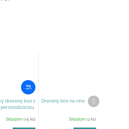
€32
–12 %
Ďalší
ý drevený box s
Drevený box na víno
produkt
 personalizáciou
Skladom
(>5 ks)
Skladom
(2 ks)