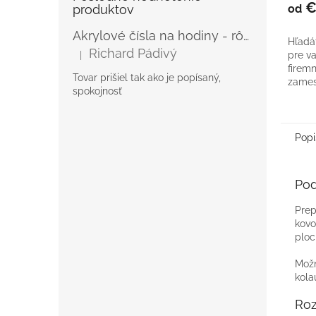
€
produktov
od
Akrylové čísla na hodiny - rôzne
Hľadá
Richard Pádivý
|
pre v
Hodnotenie produktu je 5 z 5 hviezdičiek.
firem
Tovar prišiel tak ako je popísaný,
zames
spokojnosť
dreve
vína s
Popi
Pod
Prep
kovo
ploc
Možn
kola
Ro