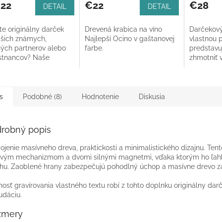
22
€22
€28
DETAIL
DETAIL
te originálny darček
Drevená krabica na víno
Darčekový
ašich známych,
Najlepší Ocino v gaštanovej
vlastnou 
ných partnerov alebo
farbe.
predstavu
tnancov? Naše
zhmotniť 
né boxy na 1 alebo 2
unikátnom
ú ideálnou voľbou.
prevedení
vyrábame i
s
Podobné (8)
Hodnotenie
Diskusia
robný popis
ojenie masívneho dreva, praktickosti a minimalistického dizajnu. Ten
vým mechanizmom a dvomi silnými magnetmi, vďaka ktorým ho ľahko 
hu. Zaoblené hrany zabezpečujú pohodlný úchop a masívne drevo zar
osť gravírovania vlastného textu robí z tohto doplnku originálny dar
udáciu.
zmery