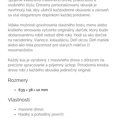
Spojenie kvalitného masívneho dreva, praktickosti a
osobného štýlu. Drevený personalizovaný obuvák je
navrhnutý tak, aby uľahčil každodenné obúvanie a zároveň
sa stal elegantným doplnkom každej predsiene.
Vďaka možnosti gravírovania vlastného textu, mena alebo
krátkeho venovania vytvoríte originálny darček, ktorý bude
obdarovanému robiť radosť dlhé roky. Hodí sa ako darček
na narodeniny, Vianoce, kolaudáciu, Deň otcov, Deň matiek
alebo ako milá pozornosť pre starých rodičov či
novomanželov.
Každý kus je vyrobený z masívneho dreva s dôrazom na
precízne spracovanie a príjemný úchop. Prirodzená kresba
dreva robí z každého obuváka jedinečný originál.
Rozmery
635 × 38 × 10 mm
Vlastnosti
masívne drevo
hladký a pohodlný povrch