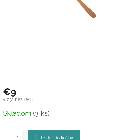
€9
€7,32 bez DPH
Jednotková
Skladom
(3 ks)
cena:
Pridať do košíka