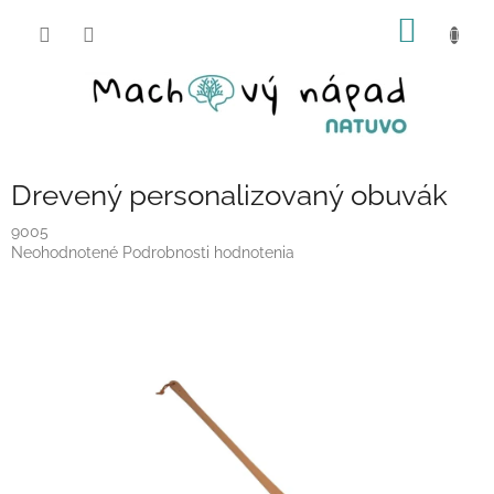
Prejsť
NÁKU
na
obsah
KOŠÍK
Drevený personalizovaný obuvák
9005
Priemerné
Neohodnotené
Podrobnosti hodnotenia
hodnotenie
produktu
je
0,0
z
5
hviezdičiek.