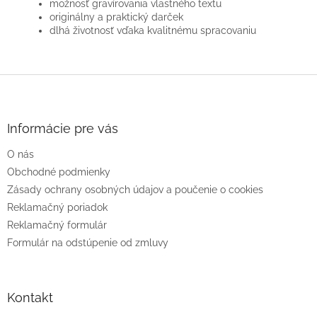
možnosť gravírovania vlastného textu
originálny a praktický darček
dlhá životnosť vďaka kvalitnému spracovaniu
Z
á
p
ä
Informácie pre vás
t
O nás
i
e
Obchodné podmienky
Zásady ochrany osobných údajov a poučenie o cookies
Reklamačný poriadok
Reklamačný formulár
Formulár na odstúpenie od zmluvy
Kontakt