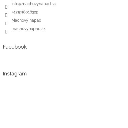
info
@
machovynapad.sk
+421918018329
Machový nápad
machovynapad.sk
Facebook
Instagram