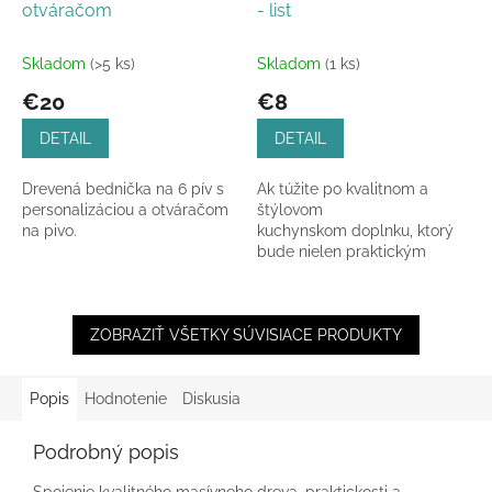
otváračom
- list
Skladom
(>5 ks)
Skladom
(1 ks)
€20
€8
DETAIL
DETAIL
Drevená bednička na 6 pív s
Ak túžite po kvalitnom a
personalizáciou a otváračom
štýlovom
na pivo.
kuchynskom doplnku, ktorý
bude nielen praktickým
pomocníkom pri príprave
jedál, ale zároveň aj ozdobou
vášho domova,...
ZOBRAZIŤ VŠETKY SÚVISIACE PRODUKTY
Popis
Hodnotenie
Diskusia
Podrobný popis