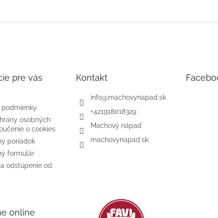
ie pre vás
Kontakt
Facebo
info
@
machovynapad.sk
 podmienky
+421918018329
hrany osobných
Machový nápad
oučenie o cookies
machovynapad.sk
ý poriadok
ý formulár
na odstúpenie od
me online