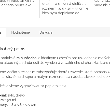
ára, vínkara, pivkára :)
kuchynsko
skladacia drevená stolička s
te ich teda použiť ako
bude niel
rozmermi 31,5 × 25 × 35 cm je
vníky, podložku pod
pomocníko
ideálnym doplnkom do
lebo pod...
jedál, ale
domácnosti, na terasu či do
ozdobou v
prírody. Ľahká, pevná a...
s
Hodnotenie
Diskusia
robný popis
 praktická
mini nádoba
je ideálnym riešením pre uskladnenie malých m
ku alebo iných drobností. Je vyrobená z kvalitného číreho skla, ktor
ené viečko s tesnením zabezpečuje dobré uzavretie, ktoré pomáha 
malistickému dizajnu a malým rozmerom sa nádoba skvele hodí do ka
iečko vieme vygravírovať za poplatok text.
riál:
sklo, drevo
em:
150 ml
mery:
5,8 x 5,8 x 9,5 cm