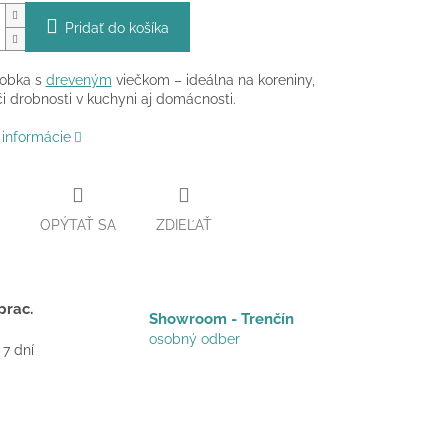
Pridať do košíka
dobka s
dreveným
viečkom – ideálna na koreniny,
či drobnosti v kuchyni aj domácnosti.
 informácie
OPÝTAŤ SA
ZDIEĽAŤ
prac.
Showroom - Trenčín
osobný odber
 7 dní