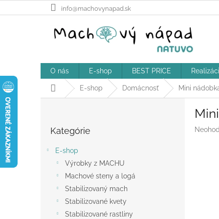
Prejsť
info@machovynapad.sk
na
obsah
O nás
E-shop
BEST PRICE
Realizác
Domov
E-shop
Domácnosť
Mini nádobk
B
Min
o
Preskočiť
č
Prieme
Kategórie
Neohod
kategórie
n
hodnot
ý
produk
E-shop
p
je
Výrobky z MACHU
a
0,0
z
Machové steny a logá
n
5
e
Stabilizovaný mach
hviezdič
l
Stabilizované kvety
Stabilizované rastliny