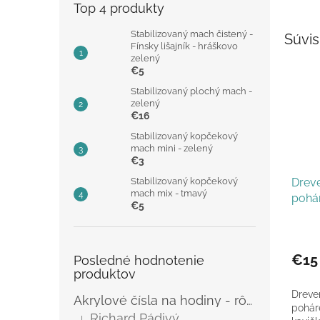
Top 4 produkty
Stabilizovaný mach čistený -
Súvis
Fínsky lišajník - hráškovo
zelený
€5
Stabilizovaný plochý mach -
zelený
€16
Stabilizovaný kopčekový
mach mini - zelený
€3
Stabilizovaný kopčekový
Drev
mach mix - tmavý
pohá
€5
€15
Posledné hodnotenie
produktov
Dreve
Akrylové čísla na hodiny - rôzne
pohár
Richard Pádivý
|