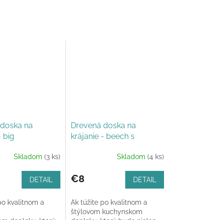
doska na
Drevená doska na
- big
krájanie - beech s
personalizáciou
Skladom
(3 ks)
Skladom
(4 ks)
€8
DETAIL
DETAIL
po kvalitnom a
Ak túžite po kvalitnom a
štýlovom kuchynskom