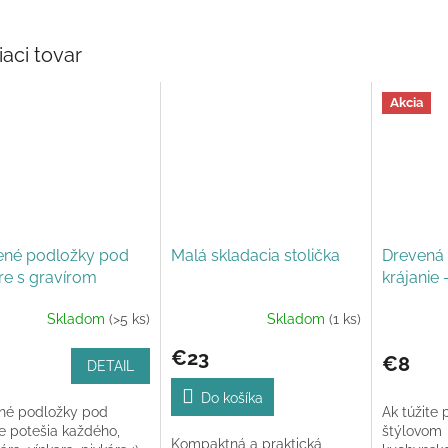
iaci tovar
Akcia
ené podložky pod
Malá skladacia stolička
Drevená 
re s gravírom
krájanie 
Skladom
(>5 ks)
Skladom
(1 ks)
€23
€8
DETAIL
Do košíka
né podložky pod
Ak túžite 
e potešia každého,
štýlovom
Kompaktná a praktická