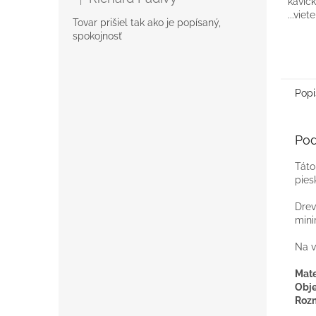
kavičk
Hodnotenie produktu je 5 z 5 hviezdičiek.
...vie
Tovar prišiel tak ako je popísaný,
podpi
spokojnosť
víno a
Popi
Pod
Táto
pies
Drev
mini
Na v
Mate
Obj
Roz