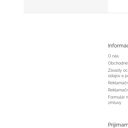
Z
á
p
ä
t
Informác
i
e
O nás
Obchodné
Zásady oc
údajov a p
Reklamačn
Reklamačn
Formulár 
zmluvy
Prijíma