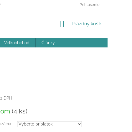
ÝCH ÚDAJOV A POUČENIE O COOKIES
Prihlásenie
REKLAMAČNÝ PORIADOK
NÁKUPNÝ
Prázdny košík
KOŠÍK
Veľkoobchod
Články
z DPH
ová
dom
(4 ks)
izácia