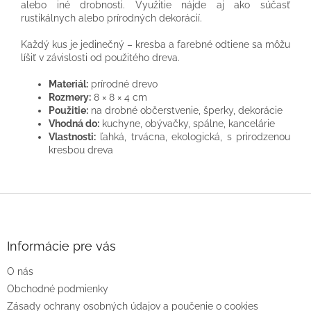
alebo iné drobnosti. Využitie nájde aj ako súčasť
rustikálnych alebo prírodných dekorácií.
Každý kus je jedinečný – kresba a farebné odtiene sa môžu
líšiť v závislosti od použitého dreva.
Materiál:
prírodné drevo
Rozmery:
8 × 8 × 4 cm
Použitie:
na drobné občerstvenie, šperky, dekorácie
Vhodná do:
kuchyne, obývačky, spálne, kancelárie
Vlastnosti:
ľahká, trvácna, ekologická, s prirodzenou
kresbou dreva
Z
á
p
ä
Informácie pre vás
t
O nás
i
e
Obchodné podmienky
Zásady ochrany osobných údajov a poučenie o cookies