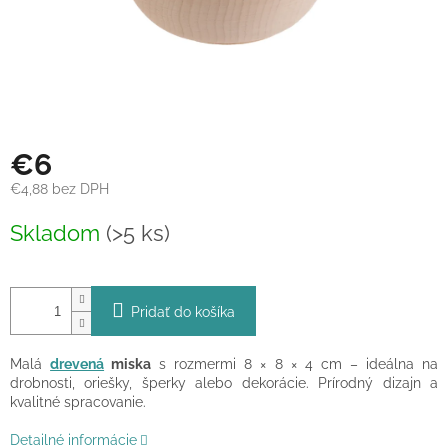
€6
€4,88 bez DPH
Jednotková
Skladom
(>5 ks)
cena:
Pridať do košíka
Malá
drevená
miska
s rozmermi 8 × 8 × 4 cm – ideálna na
drobnosti, oriešky, šperky alebo dekorácie. Prírodný dizajn a
kvalitné spracovanie.
Detailné informácie