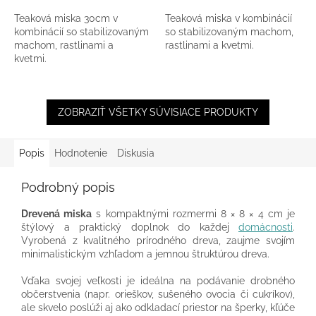
Teaková miska 30cm v
Teaková miska v kombinácií
kombinácií so stabilizovaným
so stabilizovaným machom,
machom, rastlinami a
rastlinami a kvetmi.
kvetmi.
ZOBRAZIŤ VŠETKY SÚVISIACE PRODUKTY
Popis
Hodnotenie
Diskusia
Podrobný popis
Drevená miska
s kompaktnými rozmermi 8 × 8 × 4 cm je
štýlový a praktický doplnok do každej
domácnosti
.
Vyrobená z kvalitného prírodného dreva, zaujme svojím
minimalistickým vzhľadom a jemnou štruktúrou dreva.
Vďaka svojej veľkosti je ideálna na podávanie drobného
občerstvenia (napr. orieškov, sušeného ovocia či cukríkov),
ale skvelo poslúži aj ako odkladací priestor na šperky, kľúče