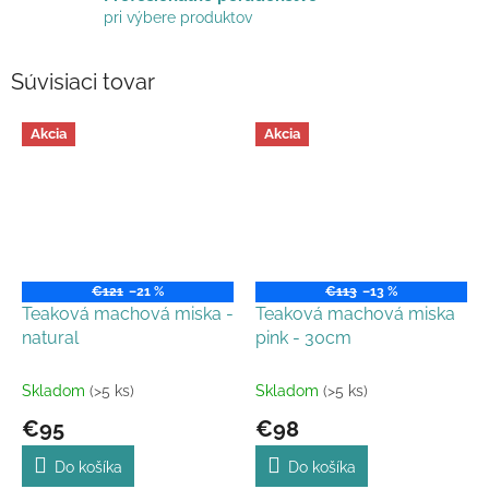
pri výbere produktov
Súvisiaci tovar
Akcia
Akcia
€121
–21 %
€113
–13 %
Teaková machová miska -
Teaková machová miska
natural
pink - 30cm
Skladom
(>5 ks)
Skladom
(>5 ks)
€95
€98
Do košíka
Do košíka