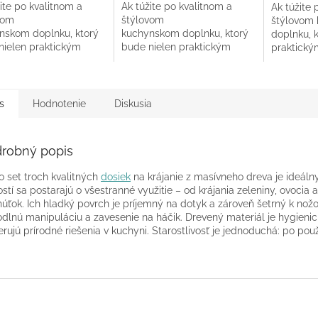
ite po kvalitnom a
Ak túžite po kvalitnom a
Ak túžite 
vom
štýlovom
štýlovom
nskom doplnku, ktorý
kuchynskom doplnku, ktorý
doplnku, 
nielen praktickým
bude nielen praktickým
praktický
níkom pri príprave
pomocníkom pri príprave
príprave j
 ale zároveň aj
jedál, ale zároveň aj
ozdobou v
ou vášho domova,...
ozdobou vášho domova,...
na...
s
Hodnotenie
Diskusia
robný popis
o set troch kvalitných
dosiek
na krájanie z masívneho dreva je ideál
ostí sa postarajú o všestranné využitie – od krájania zeleniny, ovocia
úťok. Ich hladký povrch je príjemný na dotyk a zároveň šetrný k no
dlnú manipuláciu a zavesenie na háčik. Drevený materiál je hygienick
erujú prírodné riešenia v kuchyni. Starostlivosť je jednoduchá: po pou