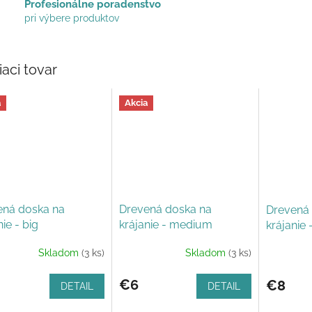
Profesionálne poradenstvo
pri výbere produktov
iaci tovar
a
Akcia
ená doska na
Drevená doska na
Drevená 
nie - big
krájanie - medium
krájanie 
personal
Skladom
(3 ks)
Skladom
(3 ks)
€6
€8
DETAIL
DETAIL