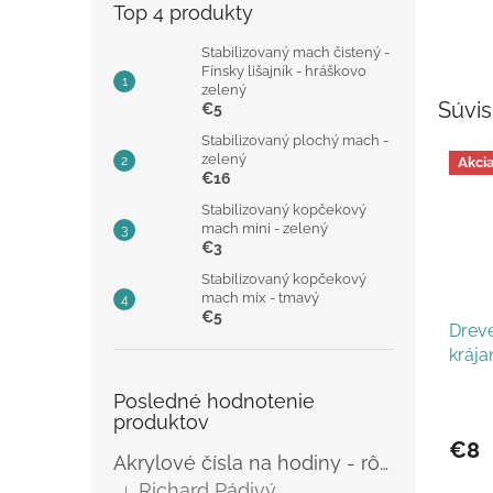
Top 4 produkty
Stabilizovaný mach čistený -
Fínsky lišajník - hráškovo
zelený
Súvis
€5
Stabilizovaný plochý mach -
zelený
Akci
€16
Stabilizovaný kopčekový
mach mini - zelený
€3
Stabilizovaný kopčekový
mach mix - tmavý
€5
Drev
krája
Posledné hodnotenie
produktov
€8
Akrylové čísla na hodiny - rôzne
Richard Pádivý
|