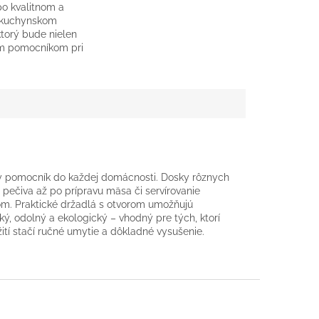
po kvalitnom a
 kuchynskom
ktorý bude nielen
m pomocníkom pri
edál, ale zároveň aj
ášho domova, ste
ny pomocník do každej domácnosti. Dosky rôznych
 a pečiva až po prípravu mäsa či servírovanie
žom. Praktické držadlá s otvorom umožňujú
ý, odolný a ekologický – vhodný pre tých, ktorí
žití stačí ručné umytie a dôkladné vysušenie.