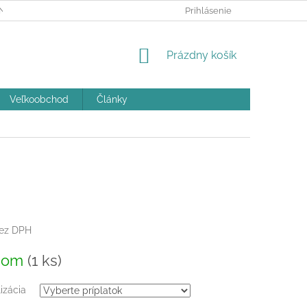
ÝCH ÚDAJOV A POUČENIE O COOKIES
Prihlásenie
REKLAMAČNÝ PORIADOK
NÁKUPNÝ
Prázdny košík
KOŠÍK
Veľkoobchod
Články
ez DPH
ová
dom
(1 ks)
izácia