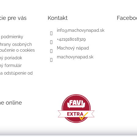
ie pre vás
Kontakt
Facebo
info
@
machovynapad.sk
 podmienky
+421918018329
hrany osobných
Machový nápad
oučenie o cookies
machovynapad.sk
ý poriadok
ý formulár
na odstúpenie od
me online