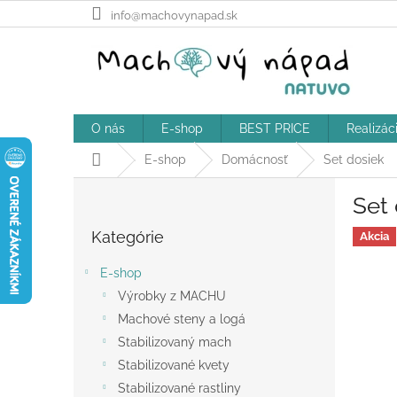
Prejsť
info@machovynapad.sk
na
obsah
O nás
E-shop
BEST PRICE
Realizác
Domov
E-shop
Domácnosť
Set dosiek
B
Set
o
Preskočiť
č
Kategórie
kategórie
Akcia
n
ý
E-shop
p
Výrobky z MACHU
a
Machové steny a logá
n
e
Stabilizovaný mach
l
Stabilizované kvety
Stabilizované rastliny