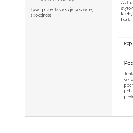
Hodnotenie produktu je 5 z 5 hviezdičiek.
Ak túž
štýlo
Tovar prišiel tak ako je popísaný,
kuchy
spokojnosť
bude 
pomoc
jedál,
ozdob
Popi
Pod
Tent
veľk
poch
poho
pref
Z
á
p