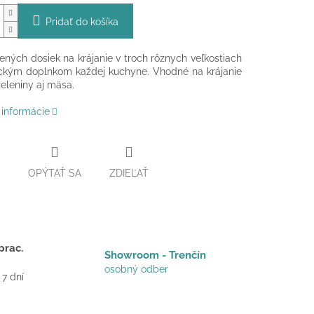
Pridať do košíka
ených dosiek na krájanie v troch rôznych veľkostiach
ickým doplnkom každej kuchyne. Vhodné na krájanie
zeleniny aj mäsa.
 informácie
OPÝTAŤ SA
ZDIEĽAŤ
prac.
Showroom - Trenčín
osobný odber
 7 dní