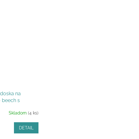
doska na
- beech s
izáciou
Skladom
(4 ks)
DETAIL