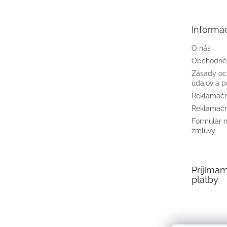
ä
t
Informác
i
e
O nás
Obchodné
Zásady oc
údajov a p
Reklamačn
Reklamačn
Formulár 
zmluvy
Prijíma
platby