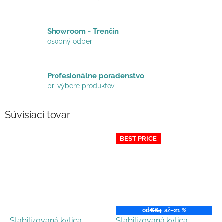
Showroom - Trenčín
osobný odber
Profesionálne poradenstvo
pri výbere produktov
Súvisiaci tovar
BEST PRICE
od
€64
až
–21 %
Stabilizovaná kytica
Stabilizovaná kytica