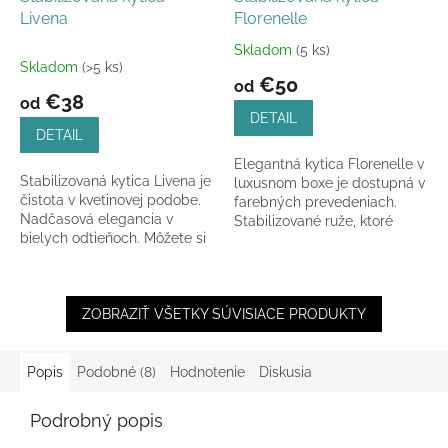
Livena
Florenelle
Skladom
(5 ks)
Priemerné
Skladom
(>5 ks)
hodnotenie
€50
od
produktu
€38
od
je
DETAIL
4,5
DETAIL
z
Elegantná kytica Florenelle v
5
Stabilizovaná kytica Livena je
luxusnom boxe je dostupná v
hviezdičiek.
čistota v kvetinovej podobe.
farebných prevedeniach.
Nadčasová elegancia v
Stabilizované ruže, ktoré
bielych odtieňoch. Môžete si
zostanú krásne celé roky.
ju vyskladať z 3 až 10
ruží. Dĺžka...
ZOBRAZIŤ VŠETKY SÚVISIACE PRODUKTY
Popis
Podobné (8)
Hodnotenie
Diskusia
Podrobný popis