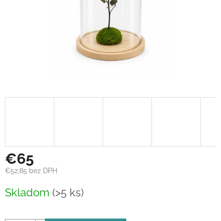
€65
€52,85 bez DPH
Jednotková
Skladom
(>5 ks)
cena: