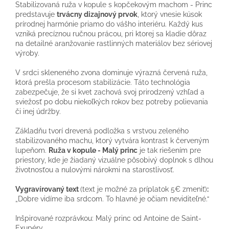
Stabilizovaná ruža v kopule s kopčekovým machom - Princ
predstavuje
trvácny dizajnový prvok
, ktorý vnesie kúsok
prírodnej harmónie priamo do vášho interiéru. Každý kus
vzniká precíznou ručnou prácou, pri ktorej sa kladie dôraz
na detailné aranžovanie rastlinných materiálov bez sériovej
výroby.
V srdci skleneného zvona dominuje výrazná červená ruža,
ktorá prešla procesom stabilizácie. Táto technológia
zabezpečuje, že si kvet zachová svoj prirodzený vzhľad a
sviežosť po dobu niekoľkých rokov bez potreby polievania
či inej údržby.
Základňu tvorí drevená podložka s vrstvou zeleného
stabilizovaného machu, ktorý vytvára kontrast k červeným
lupeňom.
Ruža v kopule - Malý princ
je tak riešením pre
priestory, kde je žiadaný vizuálne pôsobivý doplnok s dlhou
životnosťou a nulovými nárokmi na starostlivosť.
Vygravírovaný text
(text je možné za príplatok 5€ zmeniť)
:
„Dobre vidíme iba srdcom. To hlavné je očiam neviditeľné.“
Inšpirované rozprávkou: Malý princ od Antoine de Saint-
Exupéry