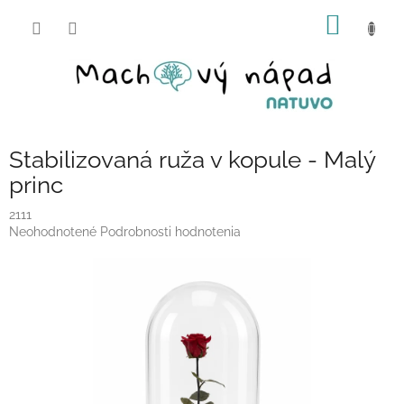
Prejsť
NÁKU
na
obsah
KOŠÍK
Stabilizovaná ruža v kopule - Malý
princ
2111
Priemerné
Neohodnotené
Podrobnosti hodnotenia
hodnotenie
produktu
je
0,0
z
5
hviezdičiek.