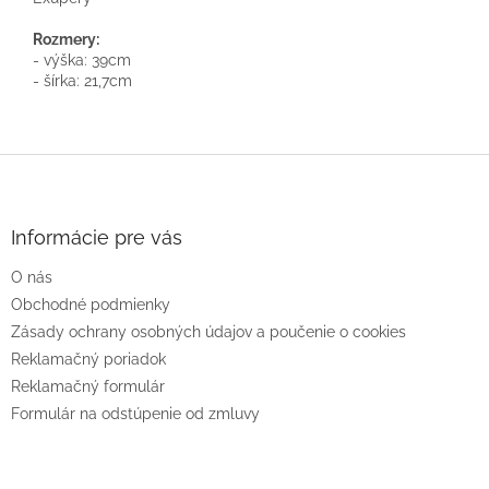
Rozmery:
- výška: 39cm
- šírka: 21,7cm
Z
á
p
ä
Informácie pre vás
t
O nás
i
e
Obchodné podmienky
Zásady ochrany osobných údajov a poučenie o cookies
Reklamačný poriadok
Reklamačný formulár
Formulár na odstúpenie od zmluvy