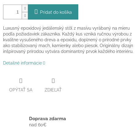
Pridať do košíka
Luxusný epoxidový jedálenský stôl z masívu vyrábaný na mieru
podľa požiadaviek zákazníka. Každý kus vzniká ručnou výrobou z
kvalitne vysušeného dreva a epoxidu, doplnený o prírodné prvky
ako stabilizovaný mach, kamienky alebo piesok. Originálny dizajn
inšpirovaný prírodou vytvára dominantný prvok každého interiéru.
Detailné informácie
OPÝTAŤ SA
ZDIEĽAŤ
Doprava zdarma
nad 60€