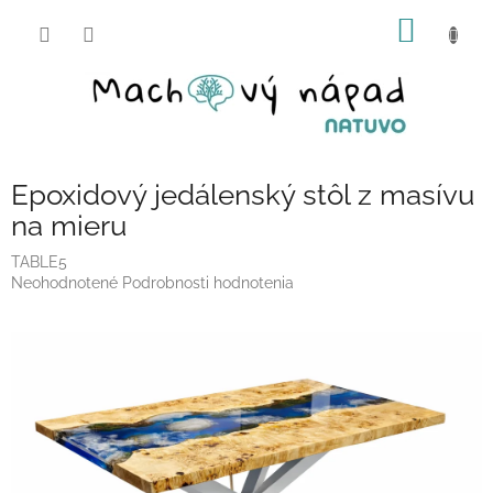
Prejsť
NÁKU
na
obsah
KOŠÍK
Epoxidový jedálenský stôl z masívu
na mieru
TABLE5
Priemerné
Neohodnotené
Podrobnosti hodnotenia
hodnotenie
produktu
je
0,0
z
5
hviezdičiek.