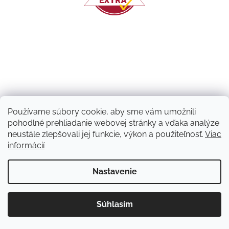
Používame súbory cookie, aby sme vám umožnili
pohodlné prehliadanie webovej stránky a vďaka analýze
neustále zlepšovali jej funkcie, výkon a použiteľnosť.
Viac
informácií
Vytvoril Shoptet
Nastavenie
Copyright 2026
Machový nápad | NATUVO
. Všetky práva
Súhlasím
vyhradené.