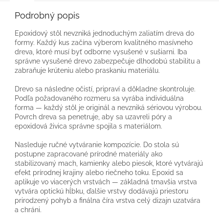
Podrobný popis
Epoxidový stôl nevzniká jednoduchým zaliatím dreva do
formy. Každý kus začína výberom kvalitného masívneho
dreva, ktoré musí byť odborne vysušené v sušiarni. Iba
správne vysušené drevo zabezpečuje dlhodobú stabilitu a
zabraňuje krúteniu alebo praskaniu materiálu.
Drevo sa následne očistí, pripraví a dôkladne skontroluje.
Podľa požadovaného rozmeru sa vyrába individuálna
forma — každý stôl je originál a nevzniká sériovou výrobou.
Povrch dreva sa penetruje, aby sa uzavreli póry a
epoxidová živica správne spojila s materiálom.
Nasleduje ručné vytváranie kompozície. Do stola sú
postupne zapracované prírodné materiály ako
stabilizovaný mach, kamienky alebo piesok, ktoré vytvárajú
efekt prírodnej krajiny alebo riečneho toku. Epoxid sa
aplikuje vo viacerých vrstvách — základná tmavšia vrstva
vytvára optickú hĺbku, ďalšie vrstvy dodávajú priestoru
prirodzený pohyb a finálna číra vrstva celý dizajn uzatvára
a chráni.