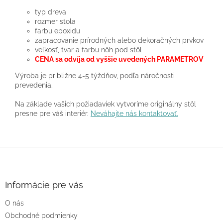
typ dreva
rozmer stola
farbu epoxidu
zapracovanie prírodných alebo dekoračných prvkov
veľkosť, tvar a farbu nôh pod stôl
CENA sa odvíja od vyššie uvedených PARAMETROV
Výroba je približne 4-5 týždňov, podľa náročnosti
prevedenia.
Na základe vašich požiadaviek vytvoríme originálny stôl
presne pre váš interiér.
Neváhajte nás kontaktovať.
Z
á
p
ä
Informácie pre vás
t
O nás
i
e
Obchodné podmienky