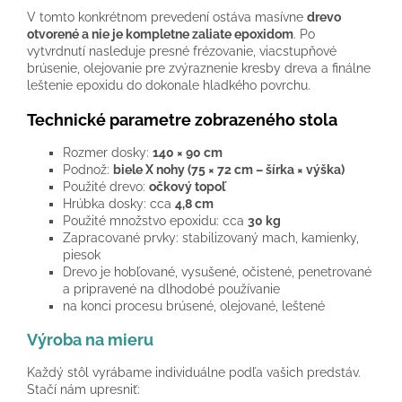
V tomto konkrétnom prevedení ostáva masívne
drevo
otvorené a nie je kompletne zaliate epoxidom
. Po
vytvrdnutí nasleduje presné frézovanie, viacstupňové
brúsenie, olejovanie pre zvýraznenie kresby dreva a finálne
leštenie epoxidu do dokonale hladkého povrchu.
Technické parametre zobrazeného stola
Rozmer dosky:
140 × 90 cm
Podnož:
biele X nohy (75 × 72 cm – šírka × výška)
Použité drevo:
očkový topoľ
Hrúbka dosky: cca
4,8 cm
Použité množstvo epoxidu: cca
30 kg
Zapracované prvky: stabilizovaný mach, kamienky,
piesok
Drevo je hobľované, vysušené, očistené, penetrované
a pripravené na dlhodobé používanie
na konci procesu brúsené, olejované, leštené
Výroba na mieru
Každý stôl vyrábame individuálne podľa vašich predstáv.
Stačí nám upresniť: