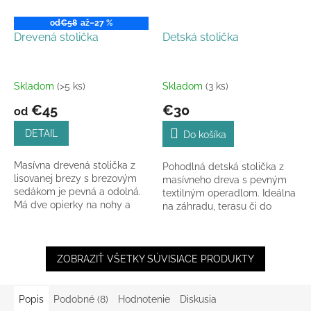
od
€58
až
–27 %
Drevená stolička
Detská stolička
Skladom
(>5 ks)
Skladom
(3 ks)
€45
€30
od
DETAIL
Do košíka
Masívna drevená stolička z
Pohodlná detská stolička z
lisovanej brezy s brezovým
masívneho dreva s pevným
sedákom je pevná a odolná.
textilným operadlom. Ideálna
Má dve opierky na nohy a
na záhradu, terasu či do
štandardnú výšku 50 cm.
detskej izby. Stabilná, ľahká a
Dodáva sa v
jednoducho prenosná.
nezmontovanom...
ZOBRAZIŤ VŠETKY SÚVISIACE PRODUKTY
Popis
Podobné (8)
Hodnotenie
Diskusia