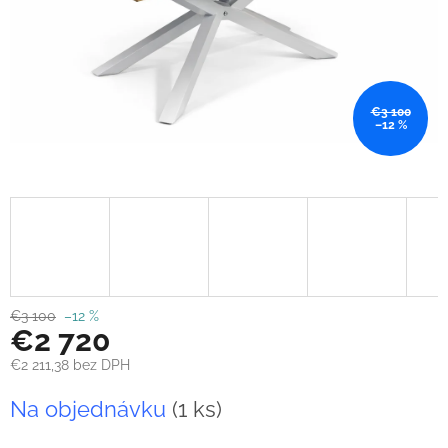
€3 100
–12 %
€3 100
–12 %
€2 720
€2 211,38 bez DPH
Jednotková
Na objednávku
(1 ks)
cena: