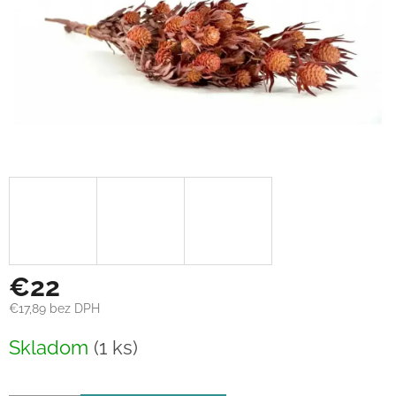
€22
€17,89 bez DPH
Jednotková
Skladom
(1 ks)
cena: