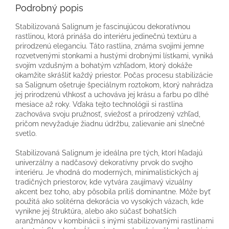
Podrobný popis
Stabilizovaná Salignum je fascinujúcou dekoratívnou
rastlinou, ktorá prináša do interiéru jedinečnú textúru a
prirodzenú eleganciu. Táto rastlina, známa svojimi jemne
rozvetvenými stonkami a hustými drobnými lístkami, vyniká
svojím vzdušným a bohatým vzhľadom, ktorý dokáže
okamžite skrášliť každý priestor. Počas procesu stabilizácie
sa Salignum ošetruje špeciálnym roztokom, ktorý nahrádza
jej prirodzenú vlhkosť a uchováva jej krásu a farbu po dlhé
mesiace až roky. Vďaka tejto technológii si rastlina
zachováva svoju pružnosť, sviežosť a prirodzený vzhľad,
pričom nevyžaduje žiadnu údržbu, zalievanie ani slnečné
svetlo.
Stabilizovaná Salignum je ideálna pre tých, ktorí hľadajú
univerzálny a nadčasový dekoratívny prvok do svojho
interiéru. Je vhodná do moderných, minimalistických aj
tradičných priestorov, kde vytvára zaujímavý vizuálny
akcent bez toho, aby pôsobila príliš dominantne. Môže byť
použitá ako solitérna dekorácia vo vysokých vázach, kde
vynikne jej štruktúra, alebo ako súčasť bohatších
aranžmánov v kombinácii s inými stabilizovanými rastlinami