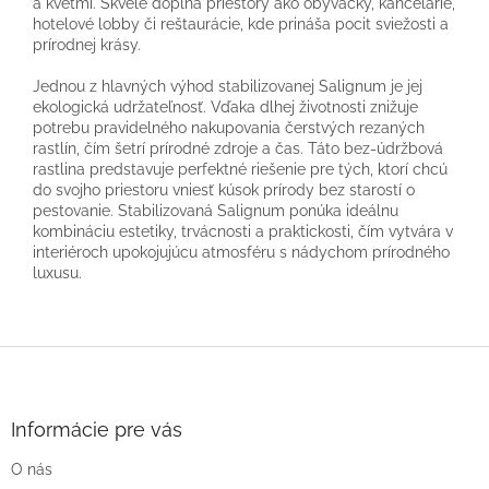
a kvetmi. Skvele dopĺňa priestory ako obývačky, kancelárie,
hotelové lobby či reštaurácie, kde prináša pocit sviežosti a
prírodnej krásy.
Jednou z hlavných výhod stabilizovanej Salignum je jej
ekologická udržateľnosť. Vďaka dlhej životnosti znižuje
potrebu pravidelného nakupovania čerstvých rezaných
rastlín, čím šetrí prírodné zdroje a čas. Táto bez-údržbová
rastlina predstavuje perfektné riešenie pre tých, ktorí chcú
do svojho priestoru vniesť kúsok prírody bez starostí o
pestovanie. Stabilizovaná Salignum ponúka ideálnu
kombináciu estetiky, trvácnosti a praktickosti, čím vytvára v
interiéroch upokojujúcu atmosféru s nádychom prírodného
luxusu.
Z
á
p
ä
Informácie pre vás
t
O nás
i