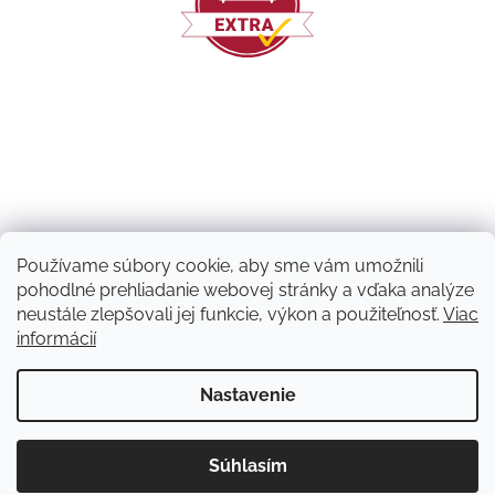
Používame súbory cookie, aby sme vám umožnili
pohodlné prehliadanie webovej stránky a vďaka analýze
neustále zlepšovali jej funkcie, výkon a použiteľnosť.
Viac
informácií
Vytvoril Shoptet
Nastavenie
Copyright 2026
Machový nápad | NATUVO
. Všetky práva
Súhlasím
vyhradené.