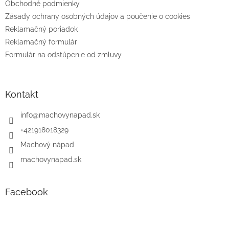
e
Obchodné podmienky
Zásady ochrany osobných údajov a poučenie o cookies
Reklamačný poriadok
Reklamačný formulár
Formulár na odstúpenie od zmluvy
Kontakt
info
@
machovynapad.sk
+421918018329
Machový nápad
machovynapad.sk
Facebook