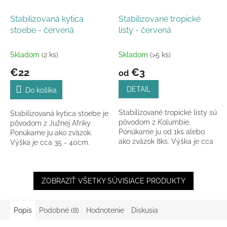
Stabilizovaná kytica
Stabilizované tropické
stoebe - červená
listy - červená
Skladom
(2 ks)
Skladom
(>5 ks)
€22
€3
od
DETAIL
Do košíka
Stabilizované tropické listy sú
Stabilizovaná kytica stoebe je
pôvodom z Kolumbie.
pôvodom z Južnej Afriky.
Ponúkame ju od 1ks alebo
Ponúkame ju ako zväzok.
ako zväzok 8ks. Výška je cca
Výška je cca 35 - 40cm.
30 - 35cm.
ZOBRAZIŤ VŠETKY SÚVISIACE PRODUKTY
Popis
Podobné (8)
Hodnotenie
Diskusia