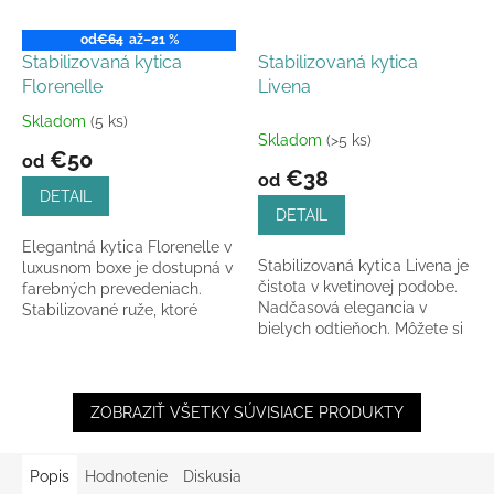
od
€64
až
–21 %
Stabilizovaná kytica
Stabilizovaná kytica
Florenelle
Livena
Skladom
(5 ks)
Priemerné
Skladom
(>5 ks)
hodnotenie
€50
od
produktu
€38
od
je
DETAIL
4,5
DETAIL
z
Elegantná kytica Florenelle v
5
Stabilizovaná kytica Livena je
luxusnom boxe je dostupná v
hviezdičiek.
čistota v kvetinovej podobe.
farebných prevedeniach.
Nadčasová elegancia v
Stabilizované ruže, ktoré
bielych odtieňoch. Môžete si
zostanú krásne celé roky.
ju vyskladať z 3 až 10
ruží. Dĺžka...
ZOBRAZIŤ VŠETKY SÚVISIACE PRODUKTY
Popis
Hodnotenie
Diskusia