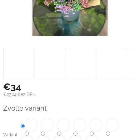
€34
€27,64 bez DPH
Jednotková
Zvoľte variant
cena:
Variant