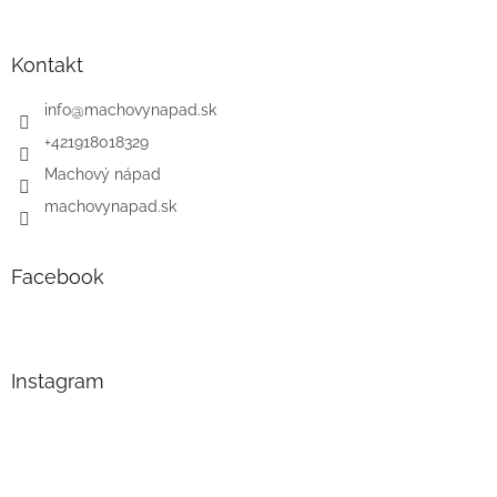
Kontakt
info
@
machovynapad.sk
+421918018329
Machový nápad
machovynapad.sk
Facebook
Instagram