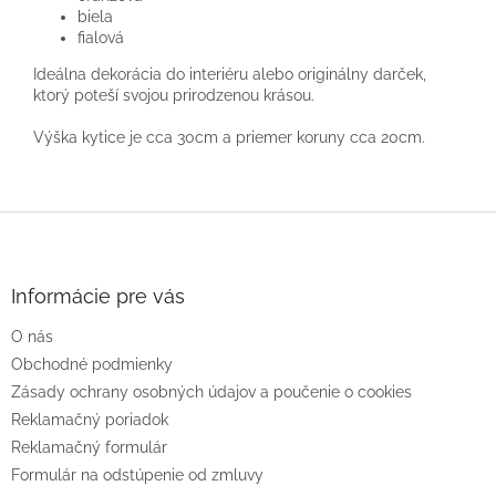
biela
fialová
Ideálna dekorácia do interiéru alebo originálny darček,
ktorý poteší svojou prirodzenou krásou.
Výška kytice je cca 30cm a priemer koruny cca 20cm.
Z
á
p
ä
Informácie pre vás
t
O nás
i
e
Obchodné podmienky
Zásady ochrany osobných údajov a poučenie o cookies
Reklamačný poriadok
Reklamačný formulár
Formulár na odstúpenie od zmluvy