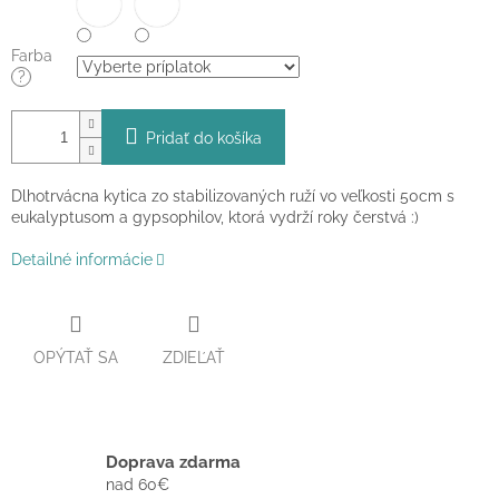
Farba
?
Pridať do košíka
Dlhotrvácna kytica zo stabilizovaných ruží vo veľkosti 50cm s
eukalyptusom a gypsophilov, ktorá vydrží roky čerstvá :)
Detailné informácie
OPÝTAŤ SA
ZDIEĽAŤ
Doprava zdarma
nad 60€