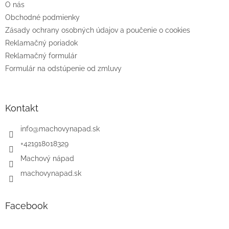
O nás
i
e
Obchodné podmienky
Zásady ochrany osobných údajov a poučenie o cookies
Reklamačný poriadok
Reklamačný formulár
Formulár na odstúpenie od zmluvy
Kontakt
info
@
machovynapad.sk
+421918018329
Machový nápad
machovynapad.sk
Facebook