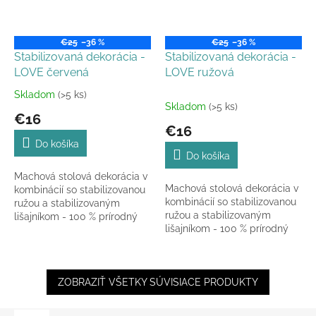
€25
–36 %
€25
–36 %
Stabilizovaná dekorácia -
Stabilizovaná dekorácia -
LOVE červená
LOVE ružová
Skladom
(>5 ks)
Priemerné
Skladom
(>5 ks)
hodnotenie
€16
produktu
€16
je
Do košíka
4,0
Do košíka
z
Machová stolová dekorácia v
5
Machová stolová dekorácia v
kombinácií so stabilizovanou
hviezdičiek.
kombinácií so stabilizovanou
ružou a stabilizovaným
ružou a stabilizovaným
lišajníkom - 100 % prírodný
lišajníkom - 100 % prírodný
materiál špeciálne upravený.
materiál špeciálne upravený.
ZOBRAZIŤ VŠETKY SÚVISIACE PRODUKTY