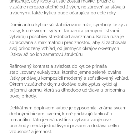
umožňuje, aby kvety a lístie zostali mäkké, pružné a
vizuálne nerozoznateľné od živých, no zároveň sa stávajú
trvácnymi, takže kytica bude očarujúca po celé roky.
Dominantou kytice sú stabilizované ruže, symboly lásky a
krásy, ktoré svojimi sýtymi farbami a jemnými lístkami
vytvárajú pôsobivý stredobod aranžmánu. Každá ruža je
spracovaná s maximálnou precíznosťou, aby si zachovala
svoj prirodzený vzhľad, od jemných okrajov okvetných
lístkov až po ich zamatovú štruktúru.
Rafinovaný kontrast a sviežosť do kytice prináša
stabilizovaný eukalyptus, ktorého jemne zelené, oválne
lístky pridávajú kompozícii moderný a sofistikovaný vzhľad.
Okrem vizuálneho dojmu dodáva eukalyptus kytici aj
príjemnú arómu, ktorá sa dlhodobo udržiava a pripomína
pokoj prírody.
Delikátnym doplnkom kytice je gypsophila, známa svojimi
drobnými bielymi kvetmi, ktoré pridávajú ľahkosť a
romantiku. Táto jemná rastlinka vytvára zaujímavé
prechody medzi jednotlivými prvkami a dodáva celku
vzdušnosť a jemnosť.