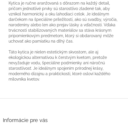
Kytica je ručne aranžovaná s dôrazom na každý detail,
pričom jednotlivé prvky sú starostlivo zladené tak, aby
vznikol harmonický a oku lahodiaci celok. Je ideálnym
darčekom na špeciálne príležitosti, ako sú svadby, výročia,
narodeniny alebo len ako prejav lásky a vďačnosti. Vďaka
trvácnosti stabilizovaných materiálov sa stáva krásnym
pripomienkovým predmetom, ktorý si obdarovaný môže
uchovať ako pamiatku na dlhý čas.
Táto kytica je nielen estetickým skvostom, ale aj
ekologickou alternatívou k čerstvým kvetom, pretože
nevyžaduje vodu, špeciálne podmienky ani náročnú
starostlivosť. Je ideálnym spojením prírodnej krásy,
moderného dizajnu a praktickosti, ktoré osloví každého
milovníka kvetov.
Z
á
p
ä
Informácie pre vás
t