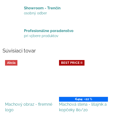
Showroom - Trenčín
osobný odber
Profesionálne poradenstvo
pri výbere produktov
Súvisiaci tovar
Akcia
BEST PRICE II
€414
–22 %
Machový obraz - firemné
Machová stena - lišajník a
logo
kopčeky 80/20