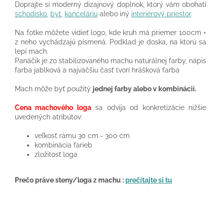
Doprajte si moderný dizajnový doplnok, ktorý vám obohatí
schodisko
,
byt
,
kanceláriu
alebo iný
interiérový priestor
.
Na fotke môžete vidieť logo, kde kruh má priemer 100cm +
z neho vychádzajú písmená. Podklad je doska, na ktorú sa
lepí mach.
Panáčik je zo stabilizovaného machu naturálnej farby, nápis
farba jablková a najväčšiu časť tvorí hrášková farba
Mach môže byť použitý
jednej farby alebo v kombinácií.
Cena machového loga
sa odvíja od konkretizácie nižšie
uvedených atribútov:
veľkosť rámu 30 cm - 300 cm
kombinácia farieb
zložitosť loga
Prečo práve steny/loga z machu :
prečítajte si tu