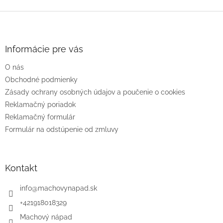
Z
á
p
ä
Informácie pre vás
t
O nás
i
e
Obchodné podmienky
Zásady ochrany osobných údajov a poučenie o cookies
Reklamačný poriadok
Reklamačný formulár
Formulár na odstúpenie od zmluvy
Kontakt
info
@
machovynapad.sk
+421918018329
Machový nápad