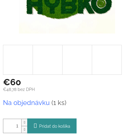
€60
€48,78 bez DPH
Jednotková
Na objednávku
(1 ks)
cena:
Pridať do košíka