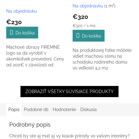
Na objednávku
(1 m²)
Priemerné
Na objednávku
hodnotenie
€320
produktu
€230
je
Jednotková
€320 / 1 m2
5,0
cena:
Do košíka
Do košíka
z
5
Machové obrazy FIREMNÉ
hviezdičiek.
Na produktovej fotke môžete
logo sa dá vyrobiť v
vidieť machovú stenu na
akomkoľvek prevedení. Ceny
schodisku rodinného domu
od 200€ v závislosti od
vo veľkosti 4,2 m2.
veľkosti a nižšie uvedených
parametrov.
ZOBRAZIŤ VŠETKY SÚVISIACE PRODUKTY
Popis
Podobné (8)
Hodnotenie
Diskusia
Podrobný popis
Chceli by ste aj mať aj vy kúsok prírody vo vašom interiéry?