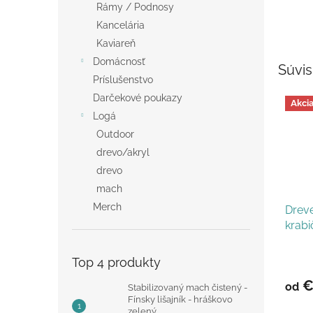
Rámy / Podnosy
Kancelária
Kaviareň
Domácnosť
Súvis
Príslušenstvo
Darčekové poukazy
Akci
Logá
Outdoor
drevo/akryl
drevo
mach
Merch
Drev
krabi
injek
Top 4 produkty
€
od
Stabilizovaný mach čistený -
Fínsky lišajník - hráškovo
zelený