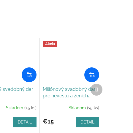
Akcia
€17
€17
–11 %
–11 %
Ďalší
ý svadobný dar
Miliónový svadobný dar
produkt
pre nevestu a ženícha
Skladom
(>5 ks)
Skladom
(>5 ks)
€15
DETAIL
DETAIL