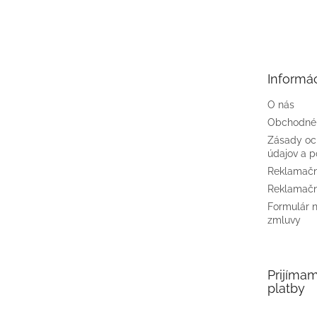
Z
á
p
ä
t
Informác
i
e
O nás
Obchodné
Zásady oc
údajov a p
Reklamačn
Reklamačn
Formulár 
zmluvy
Prijíma
platby