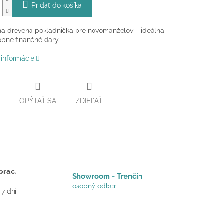
Pridať do košíka
na drevená pokladnička pre novomanželov – ideálna
bné finančné dary.
 informácie
OPÝTAŤ SA
ZDIEĽAŤ
prac.
Showroom - Trenčín
osobný odber
 7 dní