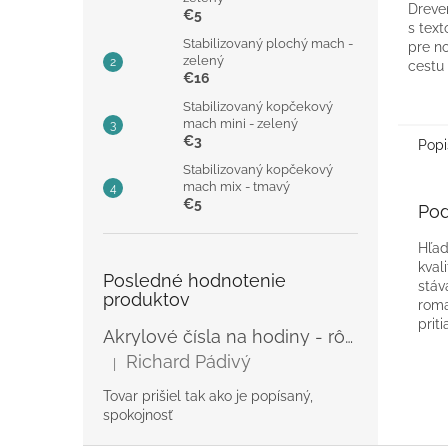
Dreve
€5
s text
Stabilizovaný plochý mach -
pre n
zelený
cestu 
€16
sme tú
Aby sa
Stabilizovaný kopčekový
mach mini - zelený
€3
Popi
Stabilizovaný kopčekový
mach mix - tmavý
€5
Pod
Hľad
kval
Posledné hodnotenie
stáv
produktov
roma
prit
Akrylové čísla na hodiny - rôzne
Richard Pádivý
|
Hodnotenie produktu je 5 z 5 hviezdičiek.
Tovar prišiel tak ako je popísaný,
spokojnosť