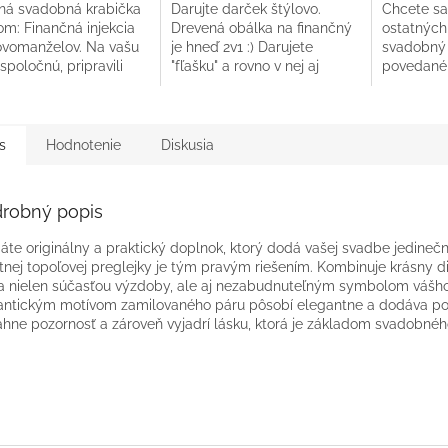
ná svadobná krabička
Darujte darček štýlovo.
Chcete sa 
om: Finančná injekcia
Drevená obálka na finančný
ostatných
ovomanželov. Na vašu
je hneď 2v1 :) Darujete
svadobný 
spoločnú, pripravili
"fľašku" a rovno v nej aj
povedané 
to injekciu finančnú.
peniaze :) Darček vyrábame
Pripravili
 vám ľahšie...
a posielame do 24h.
krásnu dr
gravírovano
s
Hodnotenie
Diskusia
robný popis
áte originálny a praktický doplnok, ktorý dodá vašej svadbe jedine
itnej topoľovej preglejky je tým pravým riešením. Kombinuje krásny d
a nielen súčasťou výzdoby, ale aj nezabudnuteľným symbolom vášho
ntickým motívom zamilovaného páru pôsobí elegantne a dodáva pokl
iahne pozornosť a zároveň vyjadrí lásku, ktorá je základom svadobnéh