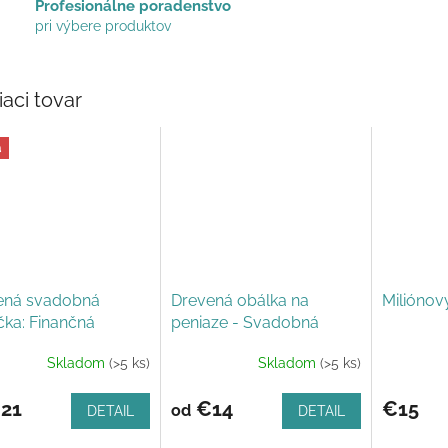
Profesionálne poradenstvo
pri výbere produktov
iaci tovar
a
ená svadobná
Drevená obálka na
Miliónov
čka: Finančná
peniaze - Svadobná
cia
fľaška
Skladom
(>5 ks)
Skladom
(>5 ks)
21
€14
€15
od
DETAIL
DETAIL