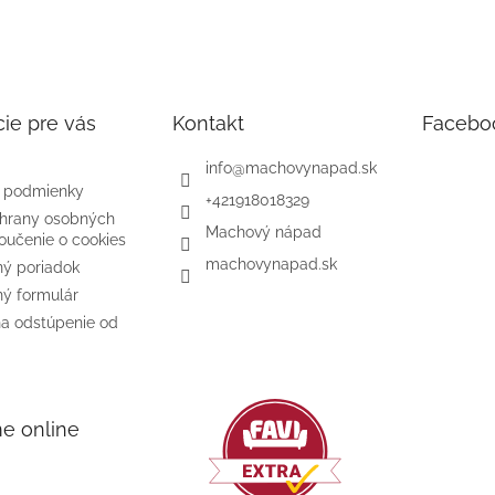
ie pre vás
Kontakt
Facebo
info
@
machovynapad.sk
 podmienky
+421918018329
hrany osobných
Machový nápad
oučenie o cookies
machovynapad.sk
ý poriadok
ý formulár
na odstúpenie od
me online