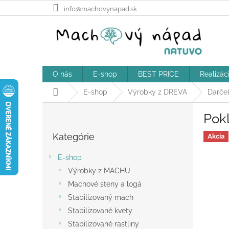
Prejsť
info@machovynapad.sk
na
obsah
O nás
E-shop
BEST PRICE
Realizác
Domov
E-shop
Výrobky z DREVA
Darče
B
Pok
o
Preskočiť
č
Kategórie
kategórie
Akcia
n
ý
E-shop
p
Výrobky z MACHU
a
Machové steny a logá
n
e
Stabilizovaný mach
l
Stabilizované kvety
Stabilizované rastliny