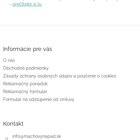
-
prečítajte si tu
Z
á
p
ä
Informácie pre vás
t
O nás
i
e
Obchodné podmienky
Zásady ochrany osobných údajov a poučenie o cookies
Reklamačný poriadok
Reklamačný formulár
Formulár na odstúpenie od zmluvy
Kontakt
info
@
machovynapad.sk