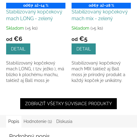
od
€7
až
–14 %
od
€7
až
–28 %
Stabilizovaný kopčekový
Stabilizovaný kopčekový
mach LONG - zelený
mach mix - zelený
Skladom
(>5 ks)
Skladom
(>5 ks)
Priemerné
Priemerné
hodnotenie
hodnotenie
€6
€5
od
od
produktu
produktu
je
je
DETAIL
DETAIL
5,0
4,8
z
z
Stabilizovaný kopčekový
Stabilizovaný kopčekový
5
5
mach LONG, ( tzv. ježko ), má
mach MIX taktiež aj Ball
hviezdičiek.
hviezdičiek.
blízko k plochému machu,
moss je prírodný produkt a
taktiež aj Ball moss je
každý kopček je unikátny.
prírodný produkt a každý
kopček je unikátny.
ZOBRAZIŤ VŠETKY SÚVISIACE PRODUKTY
Popis
Hodnotenie (1)
Diskusia
Podrobný popis