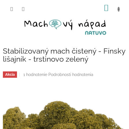
Prejsť
NÁKU
na
obsah
KOŠÍK
Stabilizovaný mach čistený - Fínsky
lišajník - trstinovo zelený
Priemerné
1 hodnotenie
Podrobnosti hodnotenia
Akcia
hodnotenie
produktu
je
5,0
z
5
hviezdičiek.