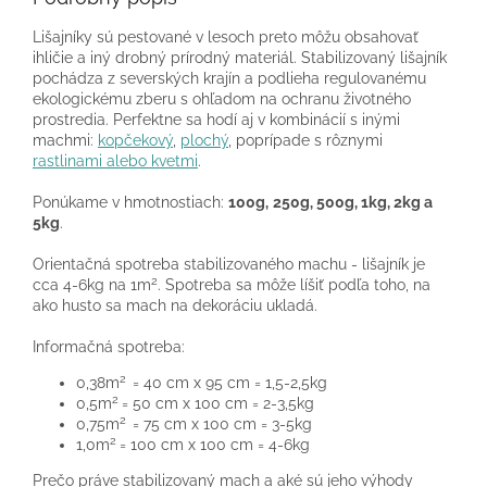
Lišajníky sú pestované v lesoch preto môžu obsahovať
ihličie a iný drobný prírodný materiál. Stabilizovaný lišajník
pochádza z severských krajín a podlieha regulovanému
ekologickému zberu s ohľadom na ochranu životného
prostredia. Perfektne sa hodí aj v kombinácií s inými
machmi:
kopčekový
,
plochý
, poprípade s rôznymi
rastlinami alebo kvetmi
.
Ponúkame v hmotnostiach:
100g,
250g, 500g, 1kg, 2kg a
5kg
.
Orientačná spotreba stabilizovaného machu - lišajník je
2
cca 4-6kg na 1m
. Spotreba sa môže líšiť podľa toho, na
ako husto sa mach na dekoráciu ukladá.
Informačná spotreba:
2
0,38m
= 40 cm x 95 cm = 1,5-2,5kg
2
0,5m
= 50 cm x 100 cm = 2-3,5kg
2
0,75m
= 75 cm x 100 cm = 3-5kg
2
1,0m
= 100 cm x 100 cm = 4-6kg
Prečo práve stabilizovaný mach a aké sú jeho výhody