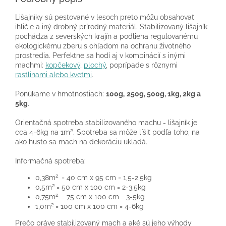
Lišajníky sú pestované v lesoch preto môžu obsahovať
ihličie a iný drobný prírodný materiál. Stabilizovaný lišajník
pochádza z severských krajín a podlieha regulovanému
ekologickému zberu s ohľadom na ochranu životného
prostredia. Perfektne sa hodí aj v kombinácií s inými
machmi:
kopčekový
,
plochý
, poprípade s rôznymi
rastlinami alebo kvetmi
.
Ponúkame v hmotnostiach:
100g,
250g, 500g, 1kg, 2kg a
5kg
.
Orientačná spotreba stabilizovaného machu - lišajník je
2
cca 4-6kg na 1m
. Spotreba sa môže líšiť podľa toho, na
ako husto sa mach na dekoráciu ukladá.
Informačná spotreba:
2
0,38m
= 40 cm x 95 cm = 1,5-2,5kg
2
0,5m
= 50 cm x 100 cm = 2-3,5kg
2
0,75m
= 75 cm x 100 cm = 3-5kg
2
1,0m
= 100 cm x 100 cm = 4-6kg
Prečo práve stabilizovaný mach a aké sú jeho výhody