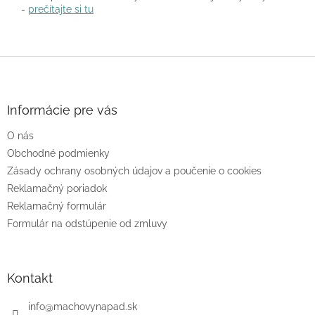
-
prečítajte si tu
Z
á
p
ä
Informácie pre vás
t
O nás
i
e
Obchodné podmienky
Zásady ochrany osobných údajov a poučenie o cookies
Reklamačný poriadok
Reklamačný formulár
Formulár na odstúpenie od zmluvy
Kontakt
info
@
machovynapad.sk