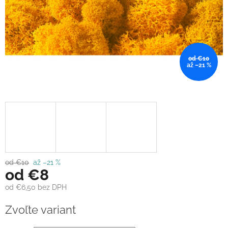
od €10
až –21 %
od €10
až –21 %
od
€8
od
€6,50
bez DPH
Jednotková
Zvoľte variant
cena: