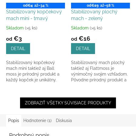
od
€4
až
–34 %
od
€23
až
–58 %
Stabilizovaný kopčekový
Stabilizovaný plochý
mach mini - tmavý
mach - zelený
Skladom
(>5 ks)
Skladom
(>5 ks)
Priemerné
Priemerné
hodnotenie
hodnotenie
€3
€16
od
od
produktu
produktu
je
je
DETAIL
DETAIL
5,0
4,9
z
z
Stabilizovaný kopčekový
Stabilizovaný mach plochý
5
5
mach mini taktiež aj Ball
taktiež aj Flattmoss je
hviezdičiek.
hviezdičiek.
moss je prírodný produkt a
výnimočný svojim vzhľadom.
každý kopček je unikátny.
Pôvodne prírodný produkt a
každý kúsok je unikátny -
môže vykazovať známky...
ZOBRAZIŤ VŠETKY SÚVISIACE PRODUKTY
Popis
Hodnotenie (1)
Diskusia
Podrobný popis