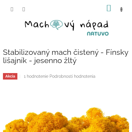
Prejsť
NÁKU
na
obsah
KOŠÍK
Stabilizovaný mach čistený - Fínsky
lišajník - jesenno žltý
Priemerné
1 hodnotenie
Podrobnosti hodnotenia
Akcia
hodnotenie
produktu
je
5,0
z
5
hviezdičiek.