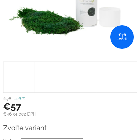
€78
–26 %
€78
–26 %
€57
€46,34 bez DPH
Jednotková
Zvoľte variant
cena: