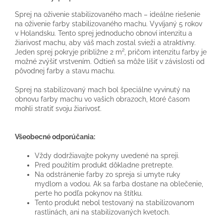
Sprej na oživenie stabilizovaného mach – ideálne riešenie
na oživenie farby stabilizovaného machu. Vyvíjaný 5 rokov
v Holandsku. Tento sprej jednoducho obnoví intenzitu a
žiarivosť machu, aby váš mach zostal svieži a atraktívny.
Jeden sprej pokryje približne 2 m², pričom intenzitu farby je
možné zvýšiť vrstvením. Odtieň sa môže líšiť v závislosti od
pôvodnej farby a stavu machu.
Sprej na stabilizovaný mach bol špeciálne vyvinutý na
obnovu farby machu vo vašich obrazoch, ktoré časom
mohli stratiť svoju žiarivosť.
Všeobecné odporúčania:
Vždy dodržiavajte pokyny uvedené na spreji.
Pred použitím produkt dôkladne pretrepte.
Na odstránenie farby zo spreja si umyte ruky
mydlom a vodou. Ak sa farba dostane na oblečenie,
perte ho podľa pokynov na štítku.
Tento produkt nebol testovaný na stabilizovanom
rastlinách, ani na stabilizovaných kvetoch.