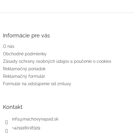
Z
á
p
ä
Informácie pre vás
t
O nás
i
e
Obchodné podmienky
Zásady ochrany osobných údajov a poučenie o cookies
Reklamačný poriadok
Reklamačný formulár
Formulár na odstúpenie od zmluvy
Kontakt
info
@
machovynapad.sk
+421918018329