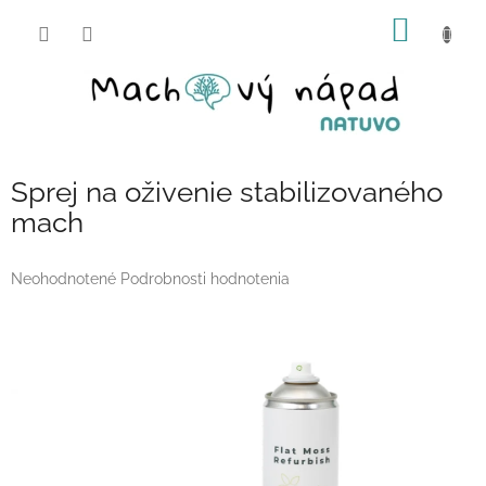
Prejsť
NÁKU
na
obsah
KOŠÍK
Sprej na oživenie stabilizovaného
mach
Priemerné
Neohodnotené
Podrobnosti hodnotenia
hodnotenie
produktu
je
0,0
z
5
hviezdičiek.