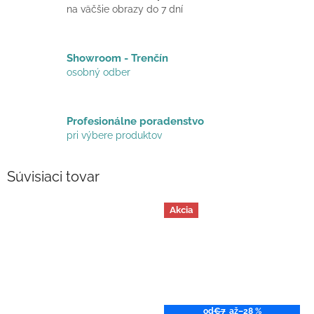
na väčšie obrazy do 7 dní
Showroom - Trenčín
osobný odber
Profesionálne poradenstvo
pri výbere produktov
Súvisiaci tovar
Akcia
od
€7
až
–28 %