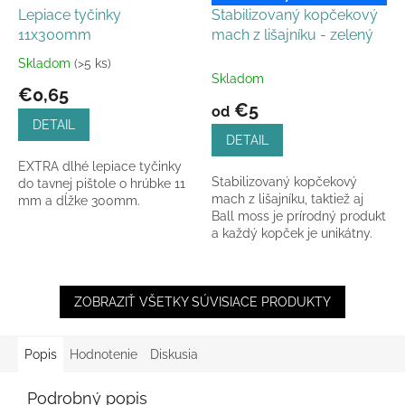
Lepiace tyčinky
Stabilizovaný kopčekový
11x300mm
mach z lišajníku - zelený
Skladom
(>5 ks)
Priemerné
Skladom
hodnotenie
€0,65
produktu
€5
od
je
DETAIL
5,0
DETAIL
z
EXTRA dlhé lepiace tyčinky
5
Stabilizovaný kopčekový
do tavnej pištole o hrúbke 11
hviezdičiek.
mach z lišajníku, taktiež aj
mm a dĺžke 300mm.
Ball moss je prírodný produkt
a každý kopček je unikátny.
ZOBRAZIŤ VŠETKY SÚVISIACE PRODUKTY
Popis
Hodnotenie
Diskusia
Podrobný popis