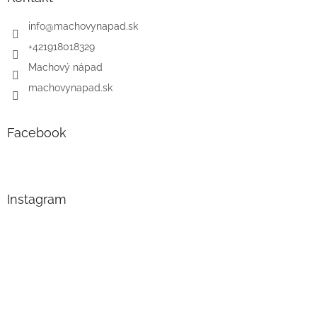
info
@
machovynapad.sk
+421918018329
Machový nápad
machovynapad.sk
Facebook
Instagram