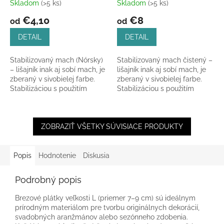
Skladom
(>5 ks)
Skladom
(>5 ks)
Priemerné
Priemerné
hodnotenie
hodnotenie
€4,10
€8
od
od
produktu
produktu
je
je
DETAIL
DETAIL
4,5
5,0
z
z
Stabilizovaný mach (Nórsky)
Stabilizovaný mach čistený –
5
5
– lišajník inak aj sobí mach, je
lišajník inak aj sobí mach, je
hviezdičiek.
hviezdičiek.
zberaný v sivobielej farbe.
zberaný v sivobielej farbe.
Stabilizáciou s použitím
Stabilizáciou s použitím
prírodných farbív dodáva
prírodných farbív dodáva
lišajníku...
lišajníku...
ZOBRAZIŤ VŠETKY SÚVISIACE PRODUKTY
Popis
Hodnotenie
Diskusia
Podrobný popis
Brezové plátky veľkosti L (priemer 7–9 cm) sú ideálnym
prírodným materiálom pre tvorbu originálnych dekorácií,
svadobných aranžmánov alebo sezónneho zdobenia.