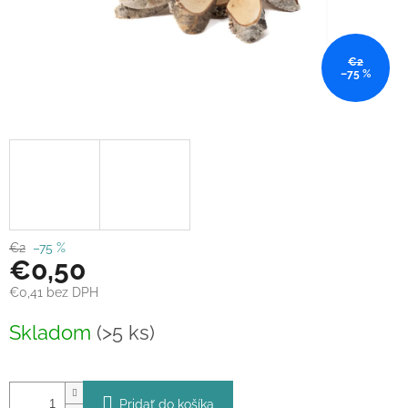
€2
–75 %
€2
–75 %
€0,50
€0,41 bez DPH
Jednotková
Skladom
(>5 ks)
cena:
Pridať do košíka