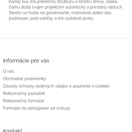
Každý kus má jedinečnú štruktúru a kresbu dreva, vďaka
čomu dodá tvojim projektom autentický a prírodný nádych.
Skvelo sa hodia na gravírovanie, maľovanie alebo ako
podstavec pod sviečky a iné ozdobné prvky.
Z
á
p
ä
Informácie pre vás
t
O nás
i
e
Obchodné podmienky
Zásady ochrany osobných údajov a poučenie o cookies
Reklamačný poriadok
Reklamačný formulár
Formulár na odstúpenie od zmluvy
Kontakt