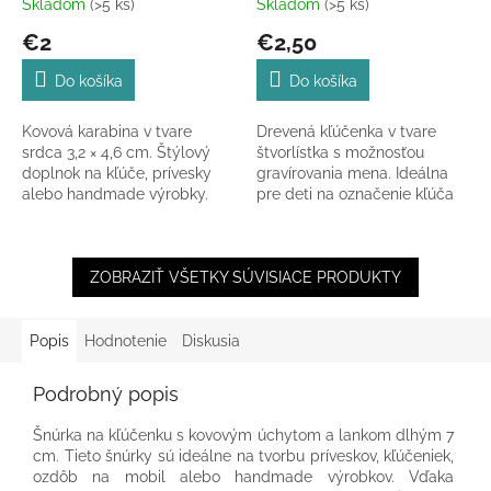
Skladom
(>5 ks)
Skladom
(>5 ks)
€2
€2,50
Do košíka
Do košíka
Kovová karabina v tvare
Drevená kľúčenka v tvare
srdca 3,2 × 4,6 cm. Štýlový
štvorlístka s možnosťou
doplnok na kľúče, prívesky
gravírovania mena. Ideálna
alebo handmade výrobky.
pre deti na označenie kľúča
od skrinky či na tašku.
ZOBRAZIŤ VŠETKY SÚVISIACE PRODUKTY
Popis
Hodnotenie
Diskusia
Podrobný popis
Šnúrka na kľúčenku s kovovým úchytom a lankom dlhým 7
cm. Tieto šnúrky sú ideálne na tvorbu príveskov, kľúčeniek,
ozdôb na mobil alebo handmade výrobkov. Vďaka