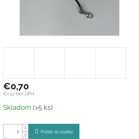
€0,70
€0,57 bez DPH
Jednotková
Skladom
(>5 ks)
cena:
Pridať do košíka