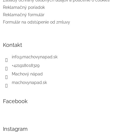
Zásady ochrany osobných údajov a poučenie o cookies
Reklamačný poriadok
Reklamačný formulár
Formulár na odstúpenie od zmluvy
Kontakt
info
@
machovynapad.sk
+421918018329
Machový nápad
machovynapad.sk
Facebook
Instagram