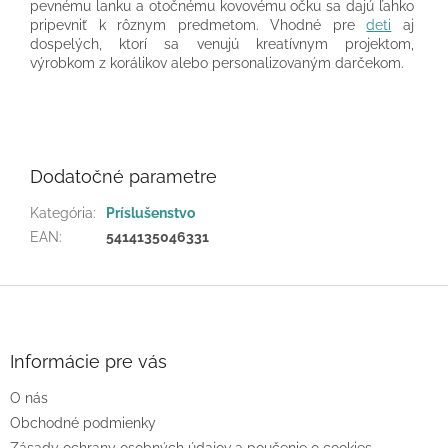
pevnému lanku a otočnému kovovému očku sa dajú ľahko
pripevniť k rôznym predmetom. Vhodné pre
deti
aj
dospelých, ktorí sa venujú kreatívnym projektom,
výrobkom z korálikov alebo personalizovaným darčekom.
Dodatočné parametre
Kategória
:
Príslušenstvo
EAN
:
5414135046331
Z
á
p
ä
Informácie pre vás
t
O nás
i
e
Obchodné podmienky