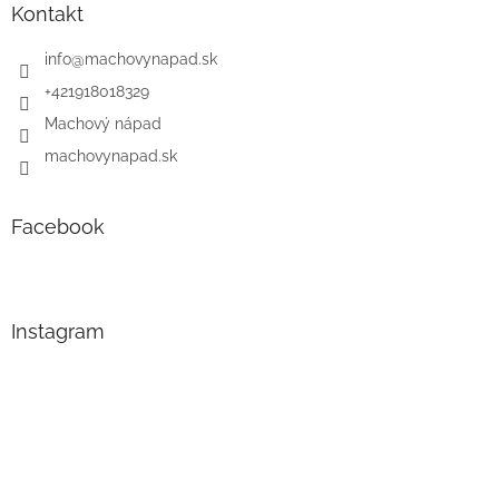
Kontakt
info
@
machovynapad.sk
+421918018329
Machový nápad
machovynapad.sk
Facebook
Instagram