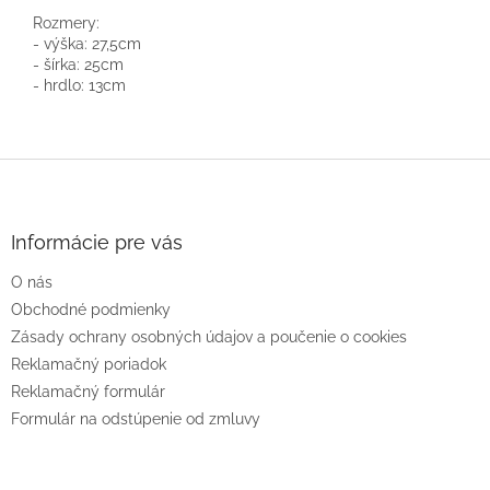
Rozmery:
- výška: 27,5cm
- šírka: 25cm
- hrdlo: 13cm
Z
á
p
ä
Informácie pre vás
t
O nás
i
e
Obchodné podmienky
Zásady ochrany osobných údajov a poučenie o cookies
Reklamačný poriadok
Reklamačný formulár
Formulár na odstúpenie od zmluvy