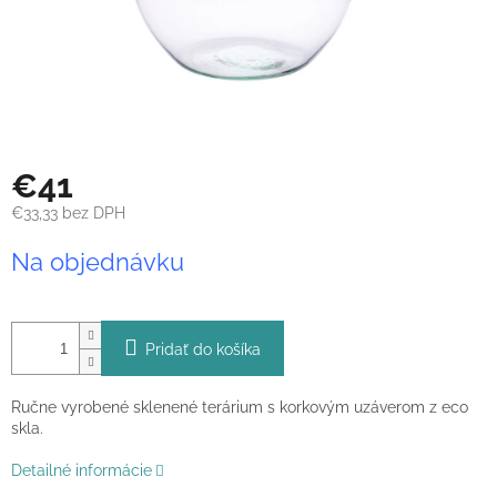
€41
€33,33 bez DPH
Jednotková
Na objednávku
cena:
Pridať do košíka
Ručne vyrobené sklenené terárium s korkovým uzáverom z eco
skla.
Detailné informácie