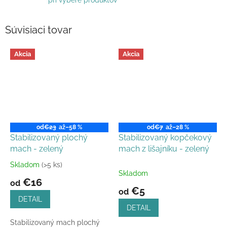
pri výbere produktov
Súvisiaci tovar
Akcia
Akcia
od
€23
až
–58 %
od
€7
až
–28 %
Stabilizovaný plochý
Stabilizovaný kopčekový
mach - zelený
mach z lišajníku - zelený
Skladom
(>5 ks)
Priemerné
Skladom
hodnotenie
€16
od
produktu
€5
od
je
DETAIL
4,9
DETAIL
z
Stabilizovaný mach plochý
5