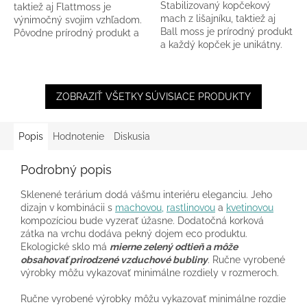
Stabilizovaný kopčekový
taktiež aj Flattmoss je
hviezdičiek.
mach z lišajníku, taktiež aj
výnimočný svojim vzhľadom.
Ball moss je prírodný produkt
Pôvodne prírodný produkt a
a každý kopček je unikátny.
každý kúsok je unikátny -
môže vykazovať známky...
ZOBRAZIŤ VŠETKY SÚVISIACE PRODUKTY
Popis
Hodnotenie
Diskusia
Podrobný popis
Sklenené terárium dodá vášmu interiéru eleganciu. Jeho
dizajn v kombinácii s
machovou,
rastlinovou
a
kvetinovou
kompozíciou bude vyzerať úžasne. Dodatočná korková
zátka na vrchu dodáva pekný dojem eco produktu.
Ekologické sklo má
mierne zelený odtieň a môže
obsahovať prirodzené vzduchové bubliny
.
Ručne vyrobené
výrobky môžu vykazovať minimálne rozdiely v rozmeroch.
Ručne vyrobené výrobky môžu vykazovať minimálne rozdiely v 