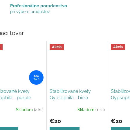
Profesionálne poradenstvo
pri výbere produktov
iaci tovar
a
Akcia
Akcia
€20
–15 %
lizované kvety
Stabilizované kvety
Stabiliz
phila - purple
Gypsophila - biela
Gypsophi
Skladom
(2 ks)
Skladom
(1 ks)
erné
Priemerné
tenie
hodnoteni
€20
€20
ktu
produktu
je