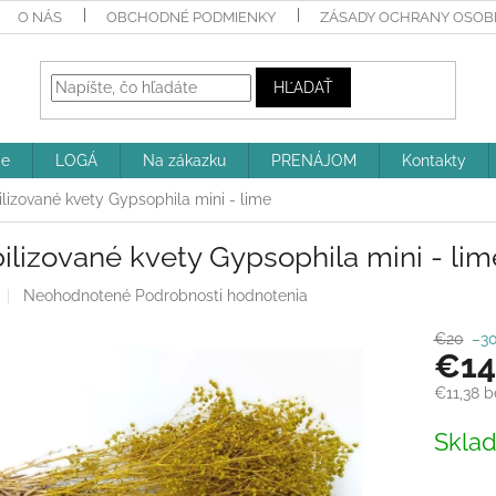
O NÁS
OBCHODNÉ PODMIENKY
ZÁSADY OCHRANY OSOBN
HĽADAŤ
ie
LOGÁ
Na zákazku
PRENÁJOM
Kontakty
ilizované kvety Gypsophila mini - lime
ilizované kvety Gypsophila mini - lim
Priemerné
Neohodnotené
Podrobnosti hodnotenia
hodnotenie
produktu
€20
–3
€14
je
0,0
€11,38 
z
5
Jednotk
Skla
hviezdičiek.
cena: