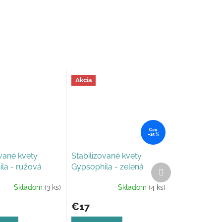
Akcia
€20
–15 %
ované kvety
Stabilizované kvety
la - ružová
Gypsophila - zelená
Ďalší
produkt
Skladom
(3 ks)
Skladom
(4 ks)
Priemerné
e
hodnotenie
€17
produktu
je