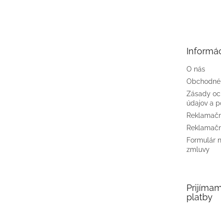
á
p
ä
t
Informác
i
e
O nás
Obchodné
Zásady oc
údajov a p
Reklamačn
Reklamačn
Formulár 
zmluvy
Prijíma
platby