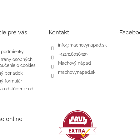
ie pre vás
Kontakt
Facebo
info
@
machovynapad.sk
 podmienky
+421918018329
hrany osobných
Machový nápad
oučenie o cookies
machovynapad.sk
ý poriadok
ý formulár
na odstúpenie od
me online