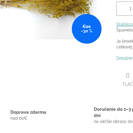
Stabiliz
€20
Španiels
–30 %
Je limet
celkovej
Detailné
TLAČ
Doručenie do 1–3 
Doprava zdarma
dní
nad 60€
na väčšie obrazy do