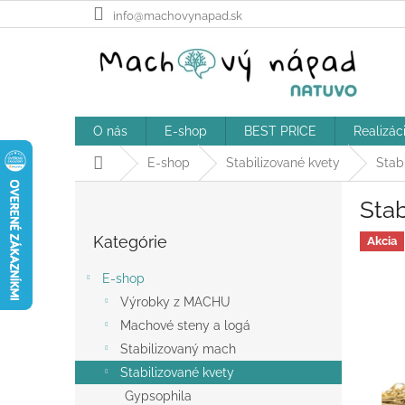
Prejsť
info@machovynapad.sk
na
obsah
O nás
E-shop
BEST PRICE
Realizác
Domov
E-shop
Stabilizované kvety
Stab
B
Stab
o
Preskočiť
č
Kategórie
kategórie
Akcia
n
ý
E-shop
p
Výrobky z MACHU
a
Machové steny a logá
n
e
Stabilizovaný mach
l
Stabilizované kvety
Gypsophila