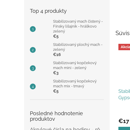
Top 4 produkty
Stabilizovaný mach čistený -
Fínsky lišajník - hráškovo
zelený
Súvis
€5
Stabilizovaný plochý mach -
Akci
zelený
€16
Stabilizovaný kopčekový
mach mini - zelený
€3
Stabilizovaný kopčekový
mach mix - tmavý
Stabi
€5
Gypso
Priem
Posledné hodnotenie
hodno
produktov
€17
produ
je
Akrylové čísla na hodiny - rôzne