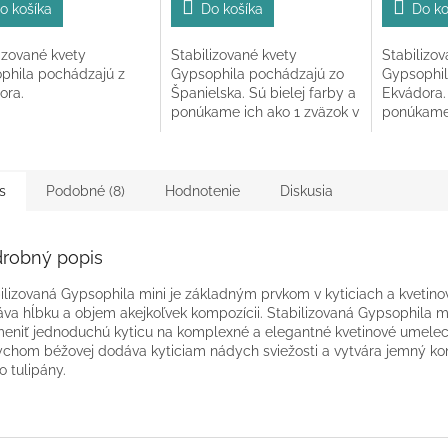
5,0
o košíka
Do košíka
Do ko
z
5
izované kvety
Stabilizované kvety
Stabilizov
ičiek.
hviezdičie
phila pochádzajú z
Gypsophila pochádzajú zo
Gypsophil
ora.
Španielska. Sú bielej farby a
Ekvádora. 
ponúkame ich ako 1 zväzok v
ponúkame 
celkovej dĺžke 60-70 cm.
celkovej 
s
Podobné (8)
Hodnotenie
Diskusia
robný popis
ilizovaná Gypsophila mini je základným prvkom v kyticiach a kvetin
va hĺbku a objem akejkoľvek kompozícii. Stabilizovaná Gypsophila mi
eniť jednoduchú kyticu na komplexné a elegantné kvetinové umeleck
chom béžovej dodáva kyticiam nádych sviežosti a vytvára jemný kont
o tulipány.