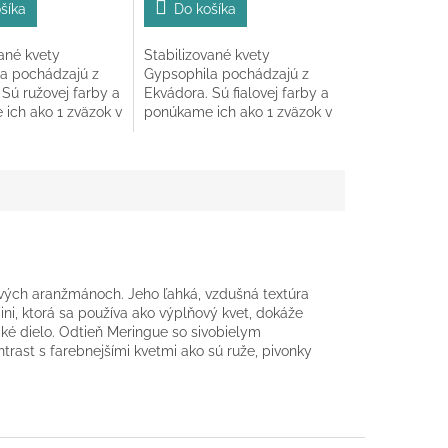
5,0
šíka
Do košíka
z
5
ané kvety
Stabilizované kvety
k.
hviezdičiek.
a pochádzajú z
Gypsophila pochádzajú z
Sú ružovej farby a
Ekvádora. Sú fialovej farby a
ich ako 1 zväzok v
ponúkame ich ako 1 zväzok v
dĺžke 60-65 cm.
celkovej dĺžke 60-65 cm.
ových aranžmánoch. Jeho ľahká, vzdušná textúra
ni, ktorá sa používa ako výplňový kvet, dokáže
é dielo. Odtieň Meringue so sivobielym
rast s farebnejšími kvetmi ako sú ruže, pivonky