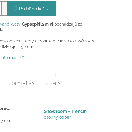
Pridať do košíka
ované kvety
Gypsophila mini
pochádzajú zo
ka.
kovo zelenej farby a ponúkame ich ako 1 zväzok v
 dĺžke 40 - 50 cm.
 informácie
OPÝTAŤ SA
ZDIEĽAŤ
prac.
Showroom - Trenčín
osobný odber
 7 dní