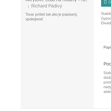
5,0
D
Richard Pádivý
|
z
Hodnotenie produktu je 5 z 5 hviezdičiek.
5
Stabil
Tovar prišiel tak ako je popísaný,
hviezd
Gypso
spokojnosť
Ekvád
Popi
Pod
Stab
dodá
prem
nády
aleb
Z