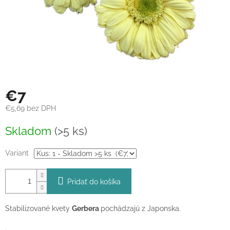
€7
€5,69 bez DPH
Jednotková
Skladom
(>5 ks)
cena:
Variant
Pridať do košíka
Stabilizované kvety
Gerbera
pochádzajú z Japonska.
.