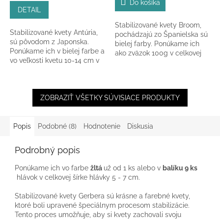
Do košíka
5,0
DETAIL
z
Stabilizované kvety Broom,
5
Stabilizované kvety Antúria,
pochádzajú zo Španielska sú
hviezdičiek.
sú pôvodom z Japonska.
bielej farby. Ponúkame ich
Ponúkame ich v bielej farbe a
ako zväzok 100g v celkovej
vo veľkosti kvetu 10-14 cm v
dĺžke 40 - 50 cm.
celkovej dĺžke 40 cm.
ZOBRAZIŤ VŠETKY SÚVISIACE PRODUKTY
Popis
Podobné (8)
Hodnotenie
Diskusia
Podrobný popis
Ponúkame ich vo farbe
žltá
už od 1 ks alebo v
balíku 9 ks
hlávok v celkovej šírke hlávky 5 - 7 cm.
Stabilizované kvety Gerbera sú krásne a farebné kvety,
ktoré boli upravené špeciálnym procesom stabilizácie.
Tento proces umožňuje, aby si kvety zachovali svoju