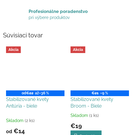
Profesionálne poradenstvo
pri výbere produktov
Súvisiaci tovar
Akcia
Akcia
od
€22
až
–36 %
€21
–9 %
Stabilizované kvety
Stabilizované kvety
Antúria - biele
Broom - Biele
Skladom
(1 ks)
Priemerné
Skladom
(2 ks)
hodnotenie
€19
produktu
€14
od
je