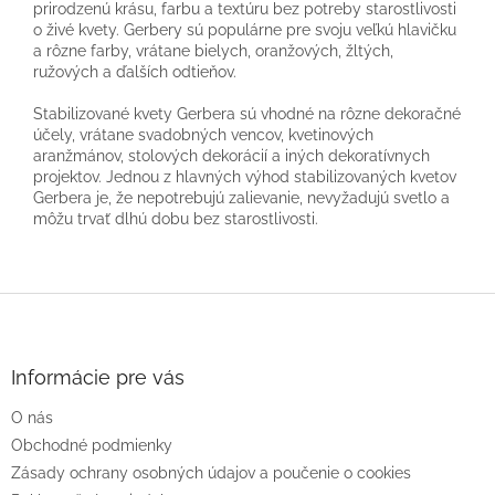
prirodzenú krásu, farbu a textúru bez potreby starostlivosti
o živé kvety. Gerbery sú populárne pre svoju veľkú hlavičku
a rôzne farby, vrátane bielych, oranžových, žltých,
ružových a ďalších odtieňov.
Stabilizované kvety Gerbera sú vhodné na rôzne dekoračné
účely, vrátane svadobných vencov, kvetinových
aranžmánov, stolových dekorácií a iných dekoratívnych
projektov. Jednou z hlavných výhod stabilizovaných kvetov
Gerbera je, že nepotrebujú zalievanie, nevyžadujú svetlo a
môžu trvať dlhú dobu bez starostlivosti.
Z
á
p
ä
Informácie pre vás
t
O nás
i
e
Obchodné podmienky
Zásady ochrany osobných údajov a poučenie o cookies