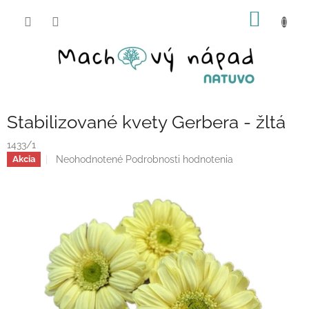
Prejsť
NÁKU
na
obsah
KOŠÍK
Stabilizované kvety Gerbera - žltá
1433/1
Priemerné
Neohodnotené
Podrobnosti hodnotenia
Akcia
hodnotenie
produktu
je
0,0
z
5
hviezdičiek.