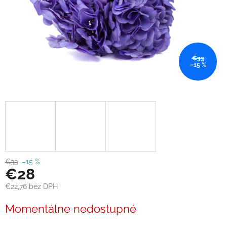
€33
–15 %
€33
–15 %
€28
€22,76 bez DPH
Jednotková
Momentálne nedostupné
cena: