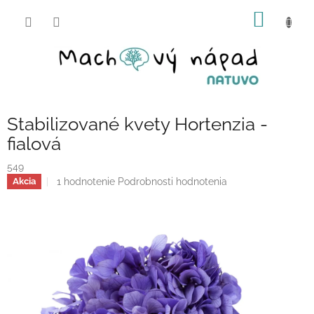
Prejsť
NÁKU
na
obsah
KOŠÍK
Stabilizované kvety Hortenzia -
fialová
549
Priemerné
1 hodnotenie
Podrobnosti hodnotenia
Akcia
hodnotenie
produktu
je
5,0
z
5
hviezdičiek.