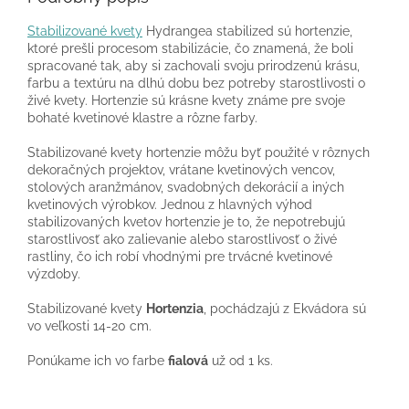
Stabilizované kvety
Hydrangea stabilized sú hortenzie,
ktoré prešli procesom stabilizácie, čo znamená, že boli
spracované tak, aby si zachovali svoju prirodzenú krásu,
farbu a textúru na dlhú dobu bez potreby starostlivosti o
živé kvety. Hortenzie sú krásne kvety známe pre svoje
bohaté kvetinové klastre a rôzne farby.
Stabilizované kvety hortenzie môžu byť použité v rôznych
dekoračných projektov, vrátane kvetinových vencov,
stolových aranžmánov, svadobných dekorácií a iných
kvetinových výrobkov. Jednou z hlavných výhod
stabilizovaných kvetov hortenzie je to, že nepotrebujú
starostlivosť ako zalievanie alebo starostlivosť o živé
rastliny, čo ich robí vhodnými pre trvácné kvetinové
výzdoby.
Stabilizované kvety
Hortenzia
, pochádzajú z Ekvádora sú
vo veľkosti 14-20 cm.
Ponúkame ich vo farbe
fialová
už od 1 ks.