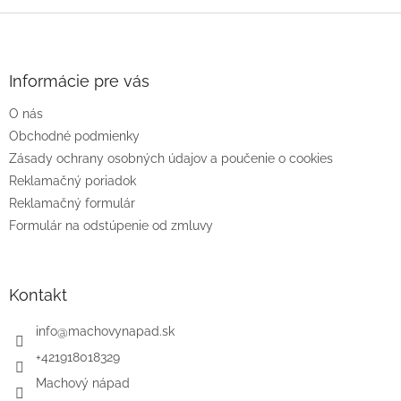
Z
á
p
ä
Informácie pre vás
t
O nás
i
e
Obchodné podmienky
Zásady ochrany osobných údajov a poučenie o cookies
Reklamačný poriadok
Reklamačný formulár
Formulár na odstúpenie od zmluvy
Kontakt
info
@
machovynapad.sk
+421918018329
Machový nápad