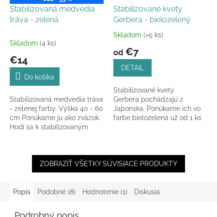
Stabilizovaná medvedia
Stabilizované kvety
tráva - zelená
Gerbera - bielozelený
Skladom
(>5 ks)
Priemerné
Skladom
(4 ks)
hodnotenie
€7
od
produktu
€14
je
DETAIL
5,0
Do košíka
z
Stabilizované kvety
5
Stabilizovaná medvedia tráva
Gerbera pochádzajú z
hviezdičiek.
- zelenej farby. Výška 40 - 60
Japonska. Ponúkame ich vo
cm Ponúkame ju ako zväzok.
farbe bielozelená už od 1 ks
Hodí sa k stabilizovaným
alebo v balíku 9 ks hlávok v
rastlinám.
celkovej šírke...
ZOBRAZIŤ VŠETKY SÚVISIACE PRODUKTY
Popis
Podobné (8)
Hodnotenie (1)
Diskusia
Podrobný popis