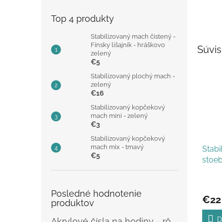
Top 4 produkty
Stabilizovaný mach čistený -
Fínsky lišajník - hráškovo
Súvis
zelený
€5
Stabilizovaný plochý mach -
zelený
€16
Stabilizovaný kopčekový
mach mini - zelený
€3
Stabilizovaný kopčekový
mach mix - tmavý
Stabi
€5
stoeb
Posledné hodnotenie
€22
produktov
D
Akrylové čísla na hodiny - rôzne