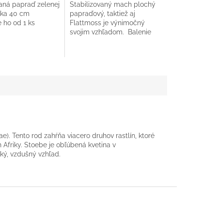
vaná papraď zelenej
Stabilizovaný mach plochý
ška 40 cm
papraďový, taktiež aj
ho od 1 ks
Flattmoss je výnimočný
k.
svojim vzhľadom. Balenie
0,25 m2
e). Tento rod zahŕňa viacero druhov rastlín, ktoré
 Afriky. Stoebe je obľúbená kvetina v
ký, vzdušný vzhľad.