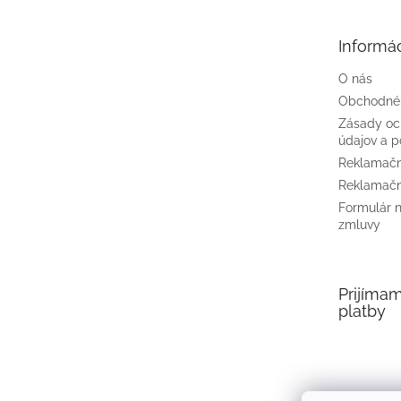
ä
t
Informác
i
e
O nás
Obchodné
Zásady oc
údajov a p
Reklamačn
Reklamačn
Formulár 
zmluvy
Prijíma
platby