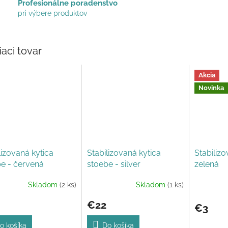
Profesionálne poradenstvo
pri výbere produktov
iaci tovar
Akcia
Novinka
lizovaná kytica
Stabilizovaná kytica
Stabiliz
e - červená
stoebe - silver
zelená
Skladom
(2 ks)
Skladom
(1 ks)
Priemerné
hodnoteni
€22
produktu
€3
je
5,0
o košíka
Do košíka