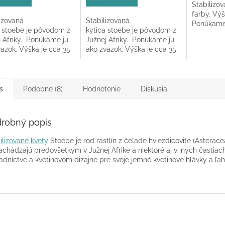
Stabilizo
z
farby. Vý
5
lizovaná
Stabilizovaná
Ponúkame 
hviezdičie
a stoebe je pôvodom z
kytica stoebe je pôvodom z
j Afriky. Ponúkame ju
Južnej Afriky. Ponúkame ju
äzok. Výška je cca 35
ako zväzok. Výška je cca 35
m.
- 40cm.
s
Podobné (8)
Hodnotenie
Diskusia
robný popis
ilizované kvety
Stoebe je rod rastlín z čeľade hviezdicovité (Asteracea
achádzajú predovšetkým v Južnej Afrike a niektoré aj v iných častiach
adníctve a kvetinovom dizajne pre svoje jemné kvetinové hlávky a ľah