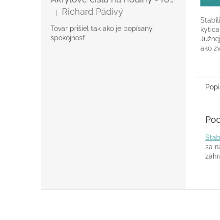
Richard Pádivý
|
Hodnotenie produktu je 5 z 5 hviezdičiek.
Stabi
Tovar prišiel tak ako je popísaný,
kytic
spokojnosť
Južne
ako zv
- 40c
Popi
Pod
Stab
sa n
záhr
Z
á
p