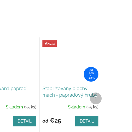
Akcia
od
€35
až
–28 %
ovaná papraď -
Stabilizovaný plochý
mach - papraďový hrubý
Ďalší
produkt
Skladom
(>5 ks)
Skladom
(>5 ks)
e
€25
od
DETAIL
DETAIL