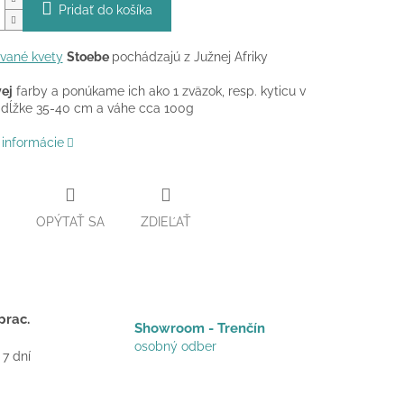
Pridať do košíka
ované kvety
Stoebe
pochádzajú z Južnej Afriky
ej
farby a ponúkame ich ako 1 zväzok, resp. kyticu v
 dĺžke 35-40 cm a váhe cca 100g
 informácie
OPÝTAŤ SA
ZDIEĽAŤ
prac.
Showroom - Trenčín
osobný odber
 7 dní