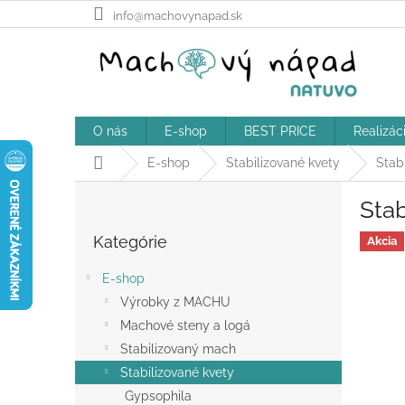
Prejsť
info@machovynapad.sk
na
obsah
O nás
E-shop
BEST PRICE
Realizác
Domov
E-shop
Stabilizované kvety
Stab
B
Stab
o
Preskočiť
č
Kategórie
kategórie
Akcia
n
ý
E-shop
p
Výrobky z MACHU
a
Machové steny a logá
n
e
Stabilizovaný mach
l
Stabilizované kvety
Gypsophila