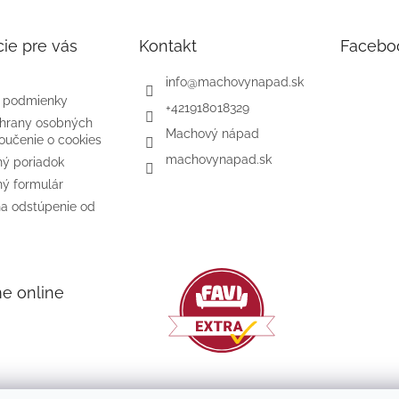
ie pre vás
Kontakt
Facebo
info
@
machovynapad.sk
 podmienky
+421918018329
hrany osobných
Machový nápad
oučenie o cookies
machovynapad.sk
ý poriadok
ý formulár
na odstúpenie od
me online