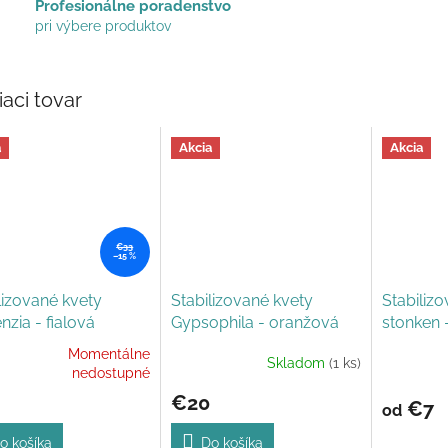
Profesionálne poradenstvo
pri výbere produktov
iaci tovar
a
Akcia
Akcia
€33
–15 %
lizované kvety
Stabilizované kvety
Stabiliz
nzia - fialová
Gypsophila - oranžová
stonken 
Momentálne
Skladom
(1 ks)
erné
Priemerné
nedostupné
tenie
hodnoteni
€20
ktu
produktu
€7
od
je
5,0
o košíka
Do košíka