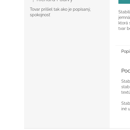
Hodnotenie produktu je 5 z 5 hviezdičiek.
z
5
Tovar prišiel tak ako je popísaný,
Stabil
hviezd
spokojnosť
jemná
ktorá 
tvar b
aranž
elega
Popi
Pod
Stab
stab
text
Stab
iné 