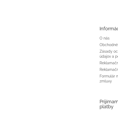
Z
á
p
ä
t
Informác
i
e
O nás
Obchodné
Zásady oc
údajov a p
Reklamačn
Reklamačn
Formulár 
zmluvy
Prijíma
platby