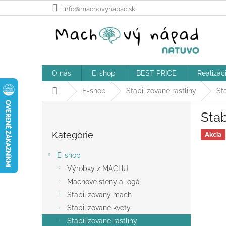
Prejsť
info@machovynapad.sk
na
obsah
O nás
E-shop
BEST PRICE
Realizác
Domov
E-shop
Stabilizované rastliny
Sta
B
Stab
o
Preskočiť
č
Kategórie
kategórie
Akcia
n
ý
E-shop
p
Výrobky z MACHU
a
Machové steny a logá
n
e
Stabilizovaný mach
l
Stabilizované kvety
Stabilizované rastliny