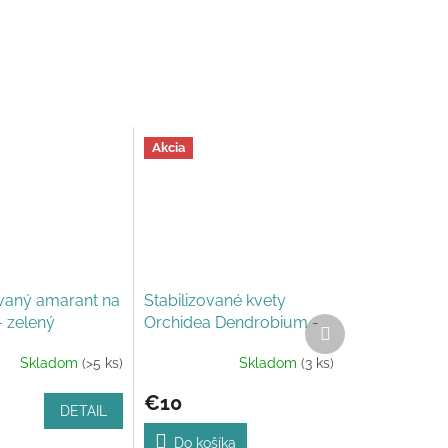
Akcia
ovaný amarant na
Stabilizované kvety
- zelený
Orchidea Dendrobium -
Ďalší
produkt
žlté
Skladom
(>5 ks)
Skladom
(3 ks)
Priemerné
e
hodnotenie
€10
produktu
DETAIL
je
5,0
Do košíka