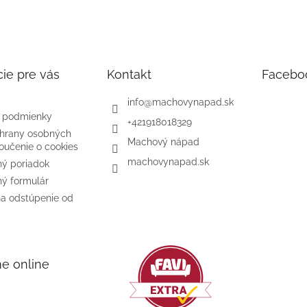
ie pre vás
Kontakt
Facebo
info
@
machovynapad.sk
 podmienky
+421918018329
hrany osobných
Machový nápad
oučenie o cookies
machovynapad.sk
ý poriadok
ý formulár
na odstúpenie od
me online