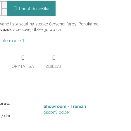
Pridať do košíka
ované listy salal na stonke červenej farby. Ponúkame
zväzok
v celkovej dĺžke 30-40 cm.
 informácie
OPÝTAŤ SA
ZDIEĽAŤ
prac.
Showroom - Trenčín
osobný odber
 7 dní