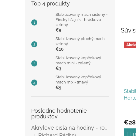
Top 4 produkty
Stabilizovaný mach čistený -
Fínsky lišajník - hráškovo
zelený
Súvis
€5
Stabilizovaný plochý mach -
zelený
Akci
€16
Stabilizovaný kopčekový
mach mini - zelený
€3
Stabilizovaný kopčekový
mach mix - tmavý
€5
Stabi
Horte
Posledné hodnotenie
Priem
produktov
hodno
€28
produ
Akrylové čísla na hodiny - rôzne
je
5,0
D
Richard Pádivý
|