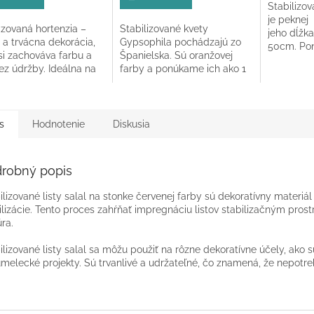
Stabilizo
z
je peknej 
5
izovaná hortenzia –
Stabilizované kvety
jeho dĺžka
ičiek.
hviezdičie
 a trvácna dekorácia,
Gypsophila pochádzajú zo
50cm. Po
si zachováva farbu a
Španielska. Sú oranžovej
variante: 1
ez údržby. Ideálna na
farby a ponúkame ich ako 1
mány, kytice a
zväzok v celkovej dĺžke 60-
ntné dekorácie.
70 cm.
s
Hodnotenie
Diskusia
robný popis
ilizované listy salal na stonke červenej farby
sú dekoratívny materiál
ilizácie. Tento proces zahŕňať impregnáciu listov stabilizačným pros
úra.
ilizované listy salal sa môžu použiť na rôzne dekoratívne účely, ako 
umelecké projekty. Sú trvanlivé a udržateľné, čo znamená, že nepotrebu