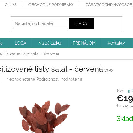
O NÁS
OBCHODNÉ PODMIENKY
ZÁSADY OCHRANY OSOBN
HĽADAŤ
ie
LOGÁ
Na zákazku
PRENÁJOM
Kontakty
bilizované listy salal - červená
ilizované listy salal - červená
1376
Priemerné
Neohodnotené
Podrobnosti hodnotenia
hodnotenie
produktu
€21
–9 
€1
je
0,0
€15,45 
z
5
Jednotk
Skla
hviezdičiek.
cena: