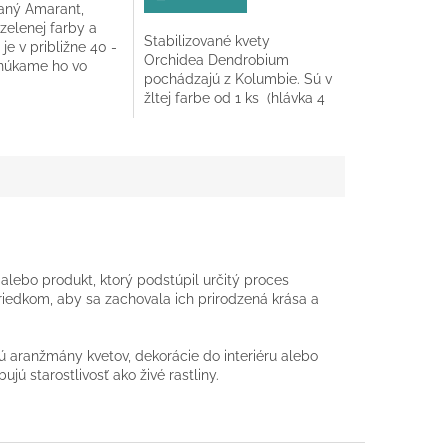
vaný Amarant,
z
zelenej farby a
5
Stabilizované kvety
 je v približne 40 -
k.
hviezdičiek.
Orchidea Dendrobium
núkame ho vo
pochádzajú z Kolumbie. Sú v
 kus ( steblo )...
žltej farbe od 1 ks (hlávka 4
- 7 cm)
 alebo produkt, ktorý podstúpil určitý proces
triedkom, aby sa zachovala ich prirodzená krása a
sú aranžmány kvetov, dekorácie do interiéru alebo
jú starostlivosť ako živé rastliny.